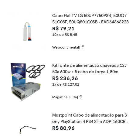
Cabo Flat TV LG 50UP7750PSB, 50UQ7
51C0SF, 50UQ801C0SB - EAD64666228
R$ 79,21
10x de R$ 8,45
Webcontinental
Kit fonte de alimentacao chaveada 12v
50a 600w + 5 cabo de força 1,80m
R$ 236,26
2x de R$ 127,02
Magazine Luiza
Mustpoint Cabo de alimentação para S
ony PlayStation 4 PS4 Slim ADP-160CR
R$ 80,96
CUH-2015A CUH-2015B