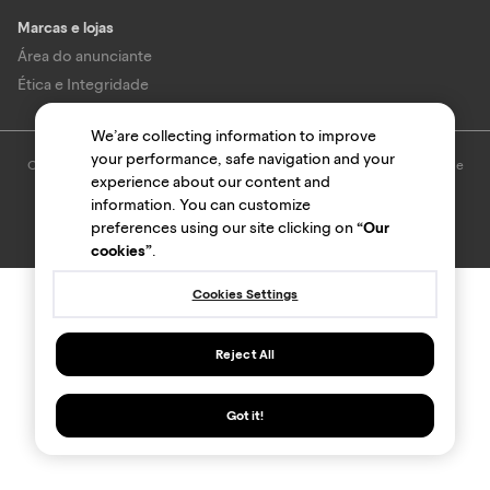
Marcas e lojas
Área do anunciante
Ética e Integridade
We’are collecting information to improve
your performance, safe navigation and your
O uso deste site está sujeito aos termos e condições do
Termo de Uso
e
experience about our content and
Política de privacidade
.
© Bondfaro. Todos os direitos reservados.
information. You can customize
preferences using our site clicking on
“Our
cookies”
.
Cookies Settings
Reject All
Got it!