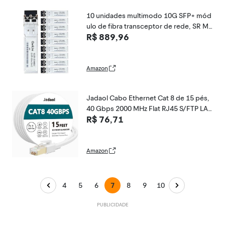
10 unidades multimodo 10G SFP+ mód
ulo de fibra transceptor de rede, SR M
R$ 889,96
M850nm 300m, LC duplex para switch, r
oteador, firewall, placa de rede, conver
sor de mídia etc
Amazon
Jadaol Cabo Ethernet Cat 8 de 15 pés,
40 Gbps 2000 MHz Flat RJ45 S/FTP LA
R$ 76,71
N, cabo de rede Cat8 de alta velocidad
e para roteador, modem, interruptor, c
onsoles de jogos, PC, rede doméstica
e dispositivos
Amazon
4
5
6
7
8
9
10