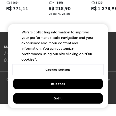
34493-9548
4
(69)
4
(885)
ne 25873-5617
3
(39)
R$ 771,11
R$ 218,90
R$ 1.378,9
9x de R$ 25,60
We’are collecting information to improve
your performance, safe navigation and your
experience about our content and
Marcas e lojas
information. You can customize
Área do anunciante
preferences using our site clicking on
“Our
cookies”
.
Ética e Integridade
Cookies Settings
O uso deste site está sujeito aos termos e condições do
Termo de Uso
e
Política de privacidade
.
Reject All
© Bondfaro. Todos os direitos reservados.
Got it!