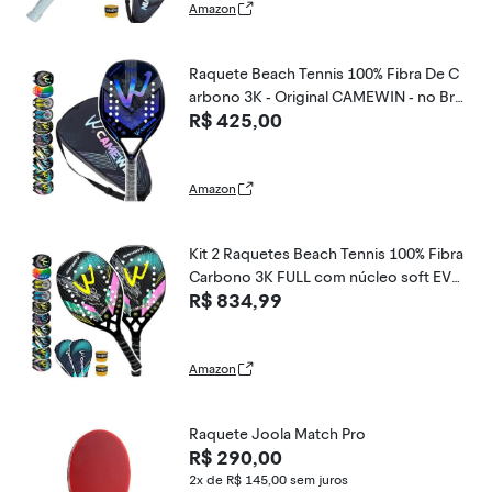
Amazon
Raquete Beach Tennis 100% Fibra De C
arbono 3K - Original CAMEWIN - no Bra
R$ 425,00
sil - com Nota Fiscal ((POWERSURF BLU
E))
Amazon
Kit 2 Raquetes Beach Tennis 100% Fibra
Carbono 3K FULL com núcleo soft EVA
R$ 834,99
- Camewin - Nota Fiscal - Original produ
to no Brasil ((SUNWAVE PINK/SUNWAV
E PINK))
Amazon
Raquete Joola Match Pro
R$ 290,00
2x de R$ 145,00
sem juros