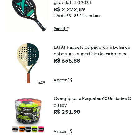
gacy Soft 1.0 2024
R$ 2.222,89
12x de R$ 185,24
sem juros
Ponto
LAPAT Raquete de padel com bolsa de
cobertura - superfície de carbono com
R$ 655,88
espuma viscoelástica EVA - raquetes de
padel leves
Amazon
Overgrip para Raquetes 60 Unidades O
dissey
R$ 251,90
Amazon