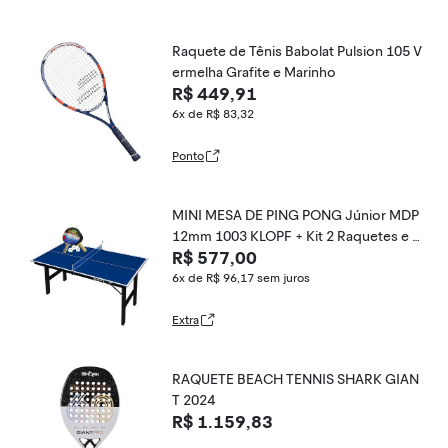
Raquete de Tênis Babolat Pulsion 105 V
ermelha Grafite e Marinho
R$ 449,91
6x de R$ 83,32
Ponto
MINI MESA DE PING PONG Júnior MDP
12mm 1003 KLOPF + Kit 2 Raquetes e 3
R$ 577,00
Bolinhas 5055
6x de R$ 96,17
sem juros
Extra
RAQUETE BEACH TENNIS SHARK GIAN
T 2024
R$ 1.159,83