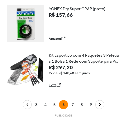
YONEX Dry Super GRAP (preto)
R$ 157,66
Amazon
Kit Esportivo com 4 Raquetes 3 Peteca
s 1 Bolsa 1 Rede com Suporte para Prat
R$ 297,20
icar Badminton Vollo
2x de R$ 148,60
sem juros
Extra
3
4
5
6
7
8
9