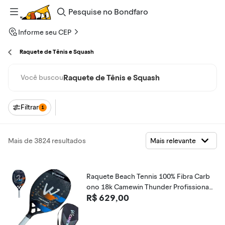
Pesquise
no
Bondfaro
Informe seu CEP
Raquete de Tênis e Squash
Raquete de Tênis e Squash
Você buscou
Filtrar
1
Mais de 3824 resultados
Raquete Beach Tennis 100% Fibra Carb
ono 18k Camewin Thunder Profissional
R$ 629,00
com Capa Protetora e Overgrip