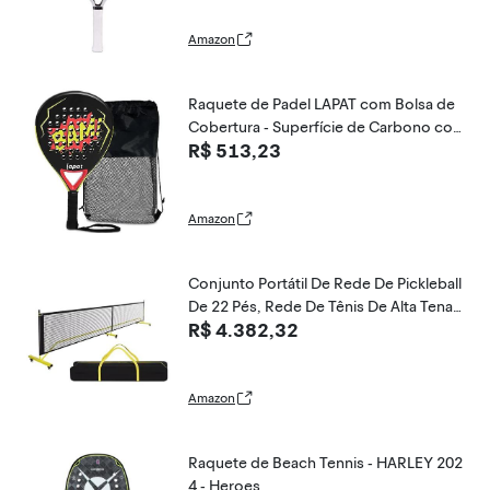
Amazon
Raquete de Padel LAPAT com Bolsa de
Cobertura - Superfície de Carbono co
R$ 513,23
m Espuma de Memória EVA - Raquetes
de Paddle Leves
Amazon
Conjunto Portátil De Rede De Pickleball
De 22 Pés, Rede De Tênis De Alta Tenac
R$ 4.382,32
idade Com Suporte, Para Campo Espor
tivo Interno E Externo (Color : Pulley Yel
low, Size : 6.7x0.92m/22x3ft)
Amazon
Raquete de Beach Tennis - HARLEY 202
4 - Heroes