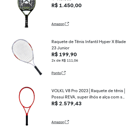
R$ 1.450,00
Amazon
Raquete de Tênis Infantil Hyper X Blade
23 Junior
R$ 199,90
2x de R$ 111,06
Ponto
VOLKL V8 Pro 2023 | Raquete de tênis |
Possui REVA, super ilhós e alça com se
R$ 2.579,43
nsor V | Tamanhos de aderência 1-5 | *D
esamarrado*
Amazon