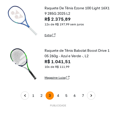
Raquete De Tênis Ezone 100 Light 16X1
9 285G 2025 L2
R$ 2.375,89
12x de R$ 197,99
sem juros
Extra
Raquete de Tênis Babolat Boost Drive 1
05 260g - Azul e Verde -, L2
R$ 1.041,51
10x de R$ 111,99
Magazine Luiza
1
2
3
4
5
6
7