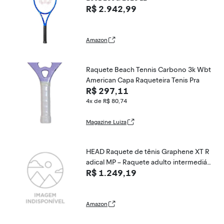
R$ 2.942,99
Amazon
Raquete Beach Tennis Carbono 3k Wbt
American Capa Raqueteira Tenis Pra
R$ 297,11
4x de R$ 80,74
Magazine Luiza
HEAD Raquete de tênis Graphene XT R
adical MP – Raquete adulto intermediári
R$ 1.249,19
o pré-amarrado de 68 cm – Aderência d
e 11 cm
Amazon