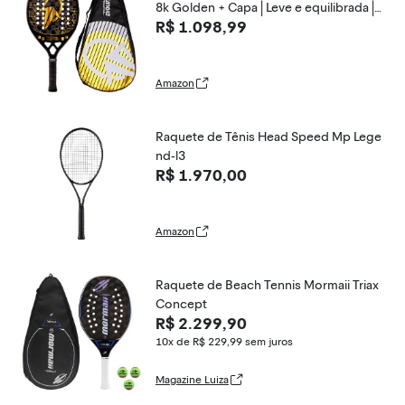
8k Golden + Capa | Leve e equilibrada |
R$ 1.098,99
1 ano de garantia
Amazon
Raquete de Tênis Head Speed Mp Lege
nd-l3
R$ 1.970,00
Amazon
Raquete de Beach Tennis Mormaii Triax
Concept
R$ 2.299,90
10x de R$ 229,99
sem juros
Magazine Luiza