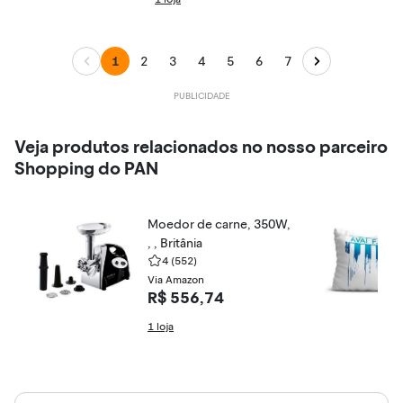
1
2
3
4
5
6
7
Veja produtos relacionados no nosso parceiro
Shopping do PAN
Moedor de carne, 350W,
, , Britânia
4
(552)
Via Amazon
R$ 556,74
1 loja