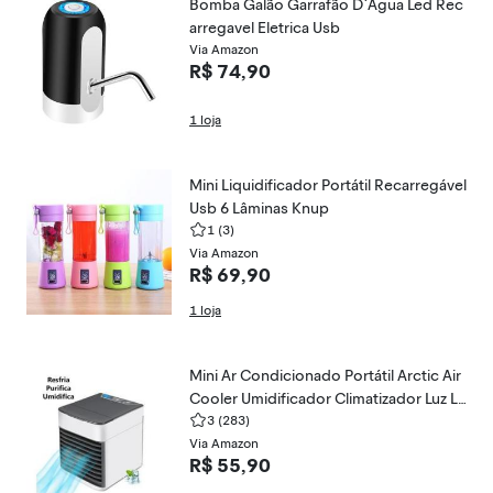
Bomba Galão Garrafão D`Agua Led Rec
arregavel Eletrica Usb
Via Amazon
R$ 74,90
1 loja
Mini Liquidificador Portátil Recarregável
Usb 6 Lâminas Knup
1
(3)
Via Amazon
R$ 69,90
1 loja
Mini Ar Condicionado Portátil Arctic Air
Cooler Umidificador Climatizador Luz Le
d
3
(283)
Via Amazon
R$ 55,90