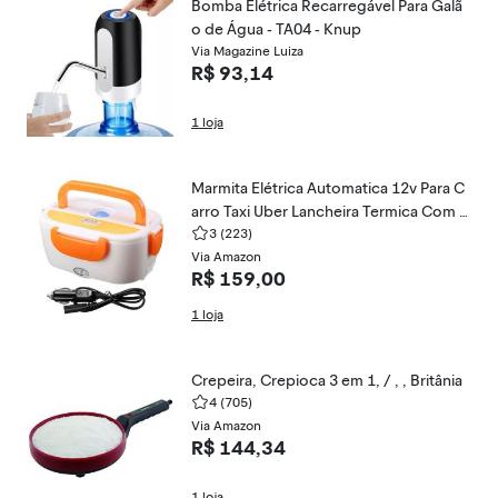
Bomba Elétrica Recarregável Para Galã
o de Água - TA04 - Knup
Via Magazine Luiza
R$ 93,14
1 loja
Marmita Elétrica Automatica 12v Para C
arro Taxi Uber Lancheira Termica Com D
ivisorias Lunch Box
3
(223)
Via Amazon
R$ 159,00
1 loja
Crepeira, Crepioca 3 em 1, / , , Britânia
4
(705)
Via Amazon
R$ 144,34
1 loja