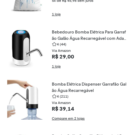
5x de R$ 45,98
sem juros
1 loja
Bebedouro Bomba Elétrica Para Garraf
ão Galão Água Recarregável com Adap
tador USB
4
(44)
Via Amazon
R$ 29,00
1 loja
Bomba Elétrica Dispenser Garrafão Gal
ão Água Recarregável
4
(211)
Via Amazon
R$ 39,14
Compare em 2 lojas