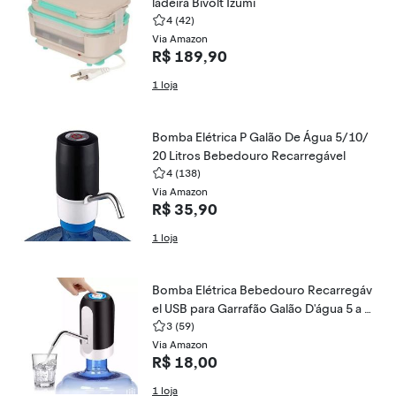
ladeira Bivolt Izumi
4
(42)
Via Amazon
R$ 189,90
1 loja
Bomba Elétrica P Galão De Água 5/10/
20 Litros Bebedouro Recarregável
4
(138)
Via Amazon
R$ 35,90
1 loja
Bomba Elétrica Bebedouro Recarregáv
el USB para Garrafão Galão D'água 5 a 2
0 Litros
3
(59)
Via Amazon
R$ 18,00
1 loja