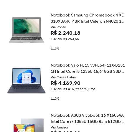
Notebook Samsung Chromebook 4 XE
310XBA-KT4BR Intel Celeron N4020 11,
6" 4GB eMMC 64 GB Chrome OS
Via Ponto
R$ 2.240,18
10x de R$ 263,55
1 loja
Notebook Vaio FE15 VJFE54F11X-B131
1H Intel Core i5 1235U 15,6" 8GB SSD 5
12 GB Windows 11
Via Casas Bahia
R$ 4.169,90
10x de R$ 416,99
sem juros
1 loja
Notebook ASUS Vivobook 16 X1605VA
Intel Core i7 1355U 16Gb Ram 512Gb S
SD Windows 11 Home Tela 16” IPS FHD
Via Amazon