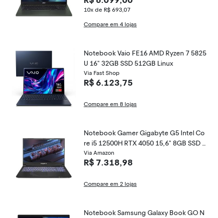
R$ 6.099,00
10x de R$ 693,07
Compare em 4 lojas
Notebook Vaio FE16 AMD Ryzen 7 5825
U 16" 32GB SSD 512GB Linux
Via Fast Shop
R$ 6.123,75
Compare em 8 lojas
Notebook Gamer Gigabyte G5 Intel Co
re i5 12500H RTX 4050 15,6" 8GB SSD 5
12GB Windows 11 MF-E2BR333SH
Via Amazon
R$ 7.318,98
Compare em 2 lojas
Notebook Samsung Galaxy Book GO N