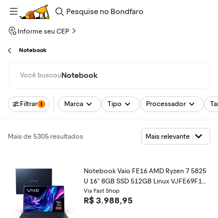
Pesquise
no
Bondfaro
Informe seu CEP
Notebook
Notebook
Você buscou
Filtrar
Marca
Tipo
Processador
Ta
1
Mais de 5305 resultados
Notebook Vaio FE16 AMD Ryzen 7 5825
U 16" 8GB SSD 512GB Linux VJFE69F11
X-B0321H
Via Fast Shop
R$ 3.988,95