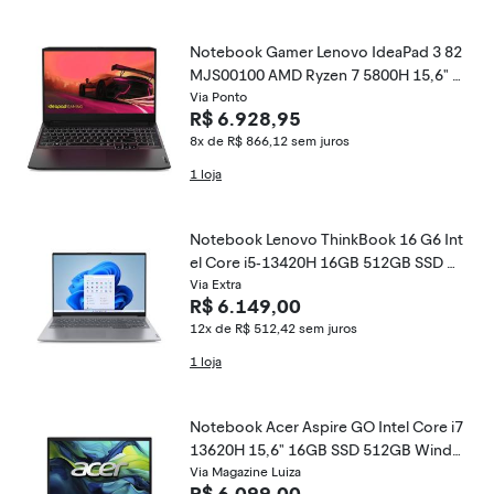
Notebook Gamer Lenovo IdeaPad 3 82
MJS00100 AMD Ryzen 7 5800H 15,6" 1
6GB SSD 512 GB Linux GeForce RTX 30
Via Ponto
R$ 6.928,95
60
8x de R$ 866,12
sem juros
1 loja
Notebook Lenovo ThinkBook 16 G6 Int
el Core i5-13420H 16GB 512GB SSD Wi
ndows 11-21NR000CBR Arctic Grey
Via Extra
R$ 6.149,00
12x de R$ 512,42
sem juros
1 loja
Notebook Acer Aspire GO Intel Core i7
13620H 15,6" 16GB SSD 512GB Windo
ws 11 AG15-71PT-72EL
Via Magazine Luiza