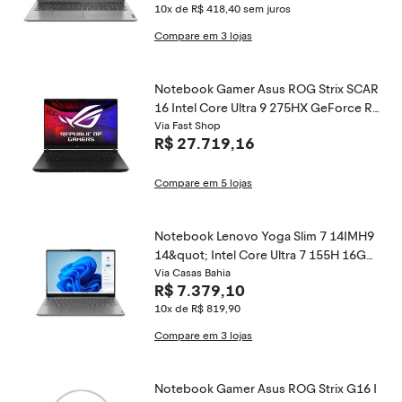
10x de R$ 418,40
sem juros
Compare em 3 lojas
Notebook Gamer Asus ROG Strix SCAR
16 Intel Core Ultra 9 275HX GeForce RT
X 5070 Ti 16" 32GB SSD 1TB Windows 1
Via Fast Shop
R$ 27.719,16
1 G635LR-RW014W
Compare em 5 lojas
Notebook Lenovo Yoga Slim 7 14IMH9
14&quot; Intel Core Ultra 7 155H 16GB
512GB SSD Windows 11 - 83GM0005B
Via Casas Bahia
R$ 7.379,10
R Luna Grey
10x de R$ 819,90
Compare em 3 lojas
Notebook Gamer Asus ROG Strix G16 I