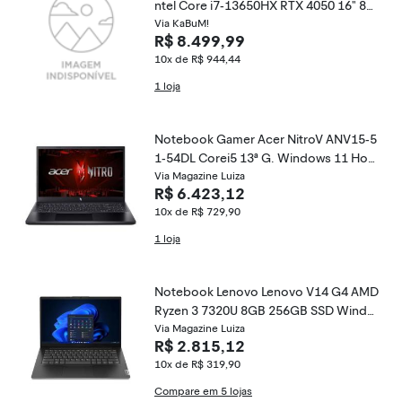
ntel Core i7-13650HX RTX 4050 16" 8G
B SSD 512GB Linux G614JU-N3367
Via KaBuM!
R$ 8.499,99
10x de R$ 944,44
1 loja
Notebook Gamer Acer NitroV ANV15-5
1-54DL Corei5 13ª G. Windows 11 Hom
e
Via Magazine Luiza
R$ 6.423,12
10x de R$ 729,90
1 loja
Notebook Lenovo Lenovo V14 G4 AMD
Ryzen 3 7320U 8GB 256GB SSD Windo
ws 11 Pro - 83GE000ABR Preto
Via Magazine Luiza
R$ 2.815,12
10x de R$ 319,90
Compare em 5 lojas