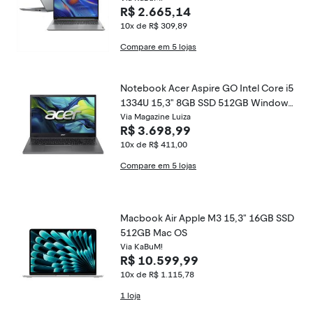
R$ 2.665,14
10x de R$ 309,89
Compare em 5 lojas
Notebook Acer Aspire GO Intel Core i5
1334U 15,3" 8GB SSD 512GB Windows
11 AG15-51P-54EE
Via Magazine Luiza
R$ 3.698,99
10x de R$ 411,00
Compare em 5 lojas
Macbook Air Apple M3 15,3" 16GB SSD
512GB Mac OS
Via KaBuM!
R$ 10.599,99
10x de R$ 1.115,78
1 loja