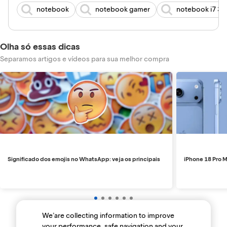
notebook
notebook gamer
notebook i7 3
Olha só essas dicas
Separamos artigos e vídeos para sua melhor compra
Significado dos emojis no WhatsApp: veja os principais
iPhone 18 Pro M
We’are collecting information to improve
your performance, safe navigation and your