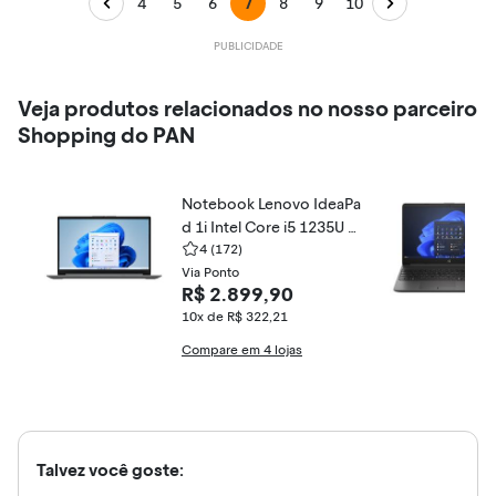
4
5
6
7
8
9
10
Veja produtos relacionados no nosso parceiro
Shopping do PAN
Notebook Lenovo IdeaPa
d 1i Intel Core i5 1235U 1
5,6" 8GB SSD 512GB Win
4
(172)
dows 11 82VY000QBR
Via Ponto
R$ 2.899,90
10x de R$ 322,21
Compare em 4 lojas
Talvez você goste: