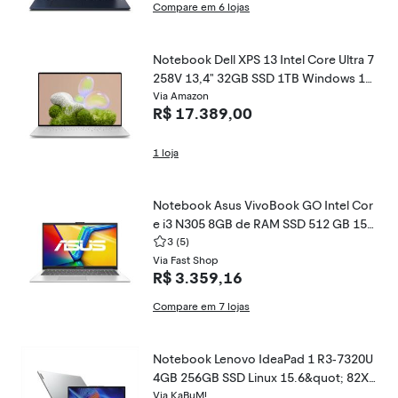
Compare em 6 lojas
Notebook Dell XPS 13 Intel Core Ultra 7
258V 13,4" 32GB SSD 1TB Windows 11
X13-U7256V-M brp9350hbtohfnlw
Via Amazon
R$ 17.389,00
1 loja
Notebook Asus VivoBook GO Intel Cor
e i3 N305 8GB de RAM SSD 512 GB 15,
6" Full HD Linux E1504GA-NJ438
3
(5)
Via Fast Shop
R$ 3.359,16
Compare em 7 lojas
Notebook Lenovo IdeaPad 1 R3-7320U
4GB 256GB SSD Linux 15.6&quot; 82X5
S00600 Cloud Grey
Via KaBuM!