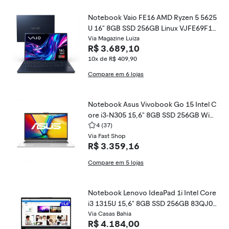
Notebook Vaio FE16 AMD Ryzen 5 5625
U 16" 8GB SSD 256GB Linux VJFE69F11
X-B0411H
Via Magazine Luiza
R$ 3.689,10
10x de R$ 409,90
Compare em 6 lojas
Notebook Asus Vivobook Go 15 Intel C
ore i3-N305 15,6" 8GB SSD 256GB Win
dows 11 E1504GA-NJ434W
4
(37)
Via Fast Shop
R$ 3.359,16
Compare em 5 lojas
Notebook Lenovo IdeaPad 1i Intel Core
i3 1315U 15,6" 8GB SSD 256GB 83QJ00
01BO
Via Casas Bahia
R$ 4.184,00