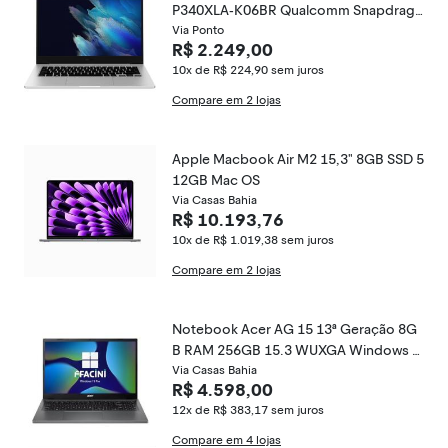
P340XLA-K06BR Qualcomm Snapdrago
n 7c 14" 4GB SSD 128 GB Windows 11
Via Ponto
R$ 2.249,00
10x de R$ 224,90
sem juros
Compare em 2 lojas
Apple Macbook Air M2 15,3" 8GB SSD 5
12GB Mac OS
Via Casas Bahia
R$ 10.193,76
10x de R$ 1.019,38
sem juros
Compare em 2 lojas
Notebook Acer AG 15 13ª Geração 8G
B RAM 256GB 15.3 WUXGA Windows 1
1 Pro
Via Casas Bahia
R$ 4.598,00
12x de R$ 383,17
sem juros
Compare em 4 lojas