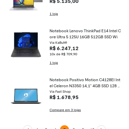
R$ 5.135,00
Silver - MB763W
1 loja
Notebook Lenovo ThinkPad E14 Intel C
ore Ultra 5 125U 16GB 512GB SSD Wi
Via KaBuM!
R$ 6.247,12
10x de R$ 709,90
1 loja
Notebook Positivo Motion C4128EI Int
el Celeron N3350 14,1" 4GB SSD 128 G
B Linux
Via Fast Shop
R$ 1.678,95
Compare em 3 lojas