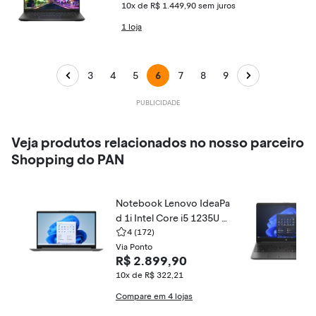
10x de R$ 1.449,90
sem juros
1 loja
3
4
5
6
7
8
9
Veja produtos relacionados no nosso parceiro
Shopping do PAN
Notebook Lenovo IdeaPa
d 1i Intel Core i5 1235U 1
5,6" 8GB SSD 512GB Win
4
(172)
dows 11 82VY000QBR
Via Ponto
R$ 2.899,90
10x de R$ 322,21
Compare em 4 lojas