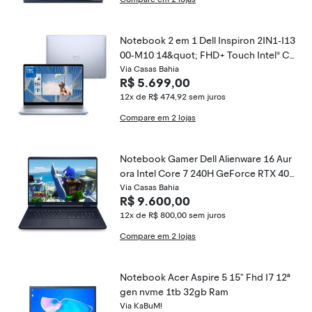
Notebook 2 em 1 Dell Inspiron 2IN1-I13
00-M10 14&quot; FHD+ Touch Intel® Co
re™ i5 8GB 512GB SSD Windows 11 Prat
Via Casas Bahia
R$ 5.699,00
a Gelo
12x de R$ 474,92
sem juros
Compare em 2 lojas
Notebook Gamer Dell Alienware 16 Aur
ora Intel Core 7 240H GeForce RTX 405
0 16" 16GB SSD 1TB Windows 11
Via Casas Bahia
R$ 9.600,00
12x de R$ 800,00
sem juros
Compare em 2 lojas
Notebook Acer Aspire 5 15" Fhd I7 12ª
gen nvme 1tb 32gb Ram
Via KaBuM!