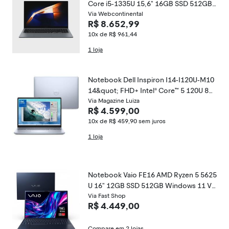
Core i5-1335U 15,6" 16GB SSD 512GB
Windows 11 NP750XGJ-KG2BR
Via Webcontinental
R$ 8.652,99
10x de R$ 961,44
1 loja
Notebook Dell Inspiron I14-I120U-M10
14&quot; FHD+ Intel® Core™ 5 120U 8G
B 512GB SSD Windows 11 Prata Gelo
Via Magazine Luiza
R$ 4.599,00
10x de R$ 459,90
sem juros
1 loja
Notebook Vaio FE16 AMD Ryzen 5 5625
U 16" 12GB SSD 512GB Windows 11 VJ
FE69F11X-B1221H
Via Fast Shop
R$ 4.449,00
Compare em 2 lojas