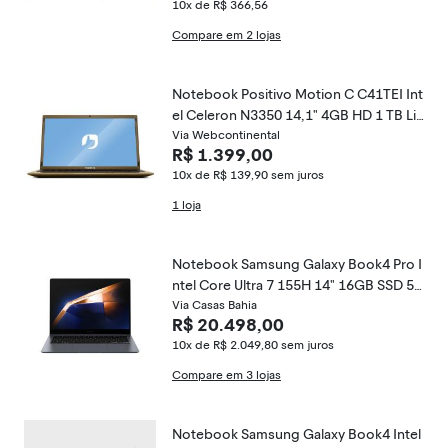
10x de R$ 366,56
Compare em 2 lojas
Notebook Positivo Motion C C41TEI Int
el Celeron N3350 14,1" 4GB HD 1 TB Lin
ux
Via Webcontinental
R$ 1.399,00
10x de R$ 139,90
sem juros
1 loja
Notebook Samsung Galaxy Book4 Pro I
ntel Core Ultra 7 155H 14" 16GB SSD 51
2GB Windows 11 NP940XGK-KG1BR
Via Casas Bahia
R$ 20.498,00
10x de R$ 2.049,80
sem juros
Compare em 3 lojas
Notebook Samsung Galaxy Book4 Intel