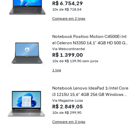
R$ 6.754,29
10x de R$ 718,54
Compare em 2 lojas
Notebook Positivo Motion C4500Ei Int
el Celeron N3350 14,1" 4GB HD 500 GB
Linux
Via Webcontinental
R$ 1.399,00
10x de R$ 139,90
sem juros
1 loja
Notebook Lenovo IdeaPad 1i Intel Core
i3 1215U 15,6" 4GB 256 GB Windows 1
1 82VY000TBR
Via Magazine Luiza
R$ 2.849,05
10x de R$ 299,90
Compare em 3 lojas