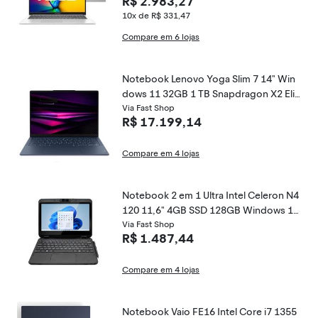
R$ 2.983,27
dows 11 Home
10x de R$ 331,47
Compare em 6 lojas
Notebook Lenovo Yoga Slim 7 14" Win
dows 11 32GB 1 TB Snapdragon X2 Elit
e X2E-80-100
Via Fast Shop
R$ 17.199,14
Compare em 4 lojas
Notebook 2 em 1 Ultra Intel Celeron N4
120 11,6" 4GB SSD 128GB Windows 11
UB210
Via Fast Shop
R$ 1.487,44
Compare em 4 lojas
Notebook Vaio FE16 Intel Core i7 1355