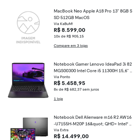
MacBook Neo Apple A18 Pro 13" 8GB S
SD 512GB MacOS
Via KaBuM!
R$ 8.599,00
10x de R$ 905,15
Compare em 3 lojas
Notebook Gamer Lenovo IdeaPad 3i 82
MGS00300 Intel Core i5 11300H 15,6" 8
GB SSD 512 GB Linux GeForce RTX 305
Via Ponto
R$ 5.458,95
0
8x de R$ 682,37
sem juros
1 loja
Notebook Dell Alienware m16 R2 AW16
-U7155H-M20P 16&quot; QHD+ Intel® C
ore™ Ultra 7 32GB 1TB SSD RTX 4060 W
Via Extra
R$ 14.499,00
in 11