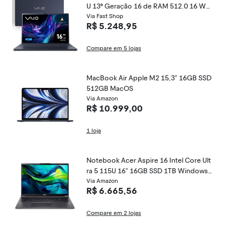
U 13ª Geração 16 de RAM 512.0 16 WU
XGA Linux
Via Fast Shop
R$ 5.248,95
Compare em 5 lojas
MacBook Air Apple M2 15,3" 16GB SSD
512GB MacOS
Via Amazon
R$ 10.999,00
1 loja
Notebook Acer Aspire 16 Intel Core Ult
ra 5 115U 16" 16GB SSD 1TB Windows
11 A16-71M-51UQ
Via Amazon
R$ 6.665,56
Compare em 2 lojas