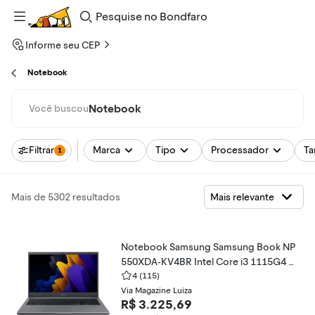
Pesquise
no
Bondfaro
Informe seu CEP
Notebook
Notebook
Você buscou
Filtrar
Marca
Tipo
Processador
Ta
1
Mais de 5302 resultados
Notebook Samsung Samsung Book NP
550XDA-KV4BR Intel Core i3 1115G4 1
5,6" 8GB SSD 256 GB Windows 11
4
(115)
Via Magazine Luiza
R$ 3.225,69