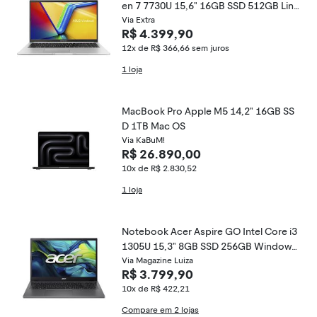
en 7 7730U 15,6" 16GB SSD 512GB Linu
x M1502YA-NJ495
Via Extra
R$ 4.399,90
12x de R$ 366,66
sem juros
1 loja
MacBook Pro Apple M5 14,2" 16GB SS
D 1TB Mac OS
Via KaBuM!
R$ 26.890,00
10x de R$ 2.830,52
1 loja
Notebook Acer Aspire GO Intel Core i3
1305U 15,3" 8GB SSD 256GB Windows
11 AG15-51P-39MU
Via Magazine Luiza
R$ 3.799,90
10x de R$ 422,21
Compare em 2 lojas