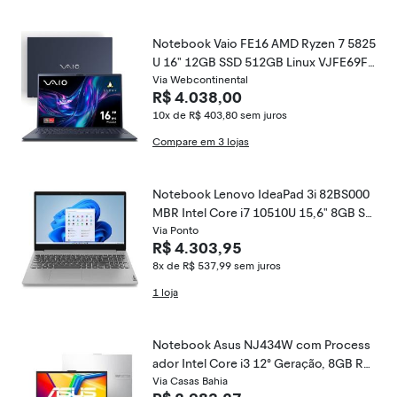
Notebook Vaio FE16 AMD Ryzen 7 5825
U 16" 12GB SSD 512GB Linux VJFE69F1
1X-B1311H
Via Webcontinental
R$ 4.038,00
10x de R$ 403,80
sem juros
Compare em 3 lojas
Notebook Lenovo IdeaPad 3i 82BS000
MBR Intel Core i7 10510U 15,6" 8GB SS
D 256 GB Windows 11 GeForce MX330
Via Ponto
R$ 4.303,95
8x de R$ 537,99
sem juros
1 loja
Notebook Asus NJ434W com Process
ador Intel Core i3 12° Geração, 8GB RA
M, 256GB SSD, Tela LED de 15,6” e Win
Via Casas Bahia