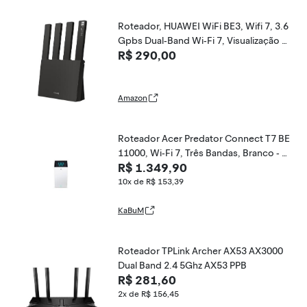
Roteador, HUAWEI WiFi BE3, Wifi 7, 3.6
Gpbs Dual-Band Wi-Fi 7, Visualização d
R$ 290,00
e Diagnóstico, Controle Parental, Preto
Amazon
Roteador Acer Predator Connect T7 BE
11000, Wi-Fi 7, Três Bandas, Branco - F
R$ 1.349,90
F.G2RTA.007
10x de R$ 153,39
KaBuM
Roteador TPLink Archer AX53 AX3000
Dual Band 2.4 5Ghz AX53 PPB
R$ 281,60
2x de R$ 156,45