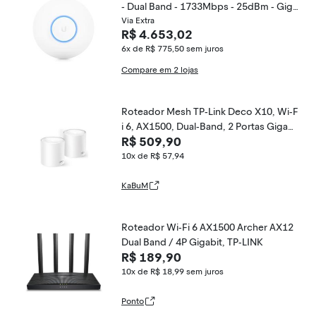
- Dual Band - 1733Mbps - 25dBm - Giga
bit - PoE passivo
Via Extra
R$ 4.653,02
6x de R$ 775,50
sem juros
Compare em 2 lojas
Roteador Mesh TP-Link Deco X10, Wi-F
i 6, AX1500, Dual-Band, 2 Portas Gigabi
R$ 509,90
t, Branco, Kit com 2 Unidades - Deco X
10(2-pack)(BR)
10x de R$ 57,94
KaBuM
Roteador Wi-Fi 6 AX1500 Archer AX12
Dual Band / 4P Gigabit, TP-LINK
R$ 189,90
10x de R$ 18,99
sem juros
Ponto