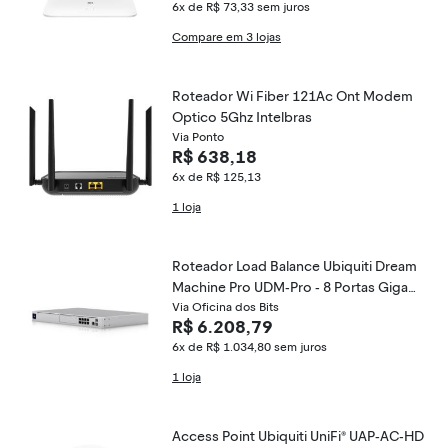
6x de R$ 73,33
sem juros
Compare em 3 lojas
Roteador Wi Fiber 121Ac Ont Modem
Optico 5Ghz Intelbras
Via Ponto
R$ 638,18
6x de R$ 125,13
1 loja
Roteador Load Balance Ubiquiti Dream
Machine Pro UDM-Pro - 8 Portas Gigabi
t + 2 SFP - All-in-one
Via Oficina dos Bits
R$ 6.208,79
6x de R$ 1.034,80
sem juros
1 loja
Access Point Ubiquiti UniFi® UAP-AC-HD