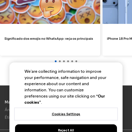
Significado dos emojis no WhatsApp: veja os principais
iPhone 18 Pro M
We’are collecting information to improve
your performance, safe navigation and your
experience about our content and
information. You can customize
preferences using our site clicking on
“Our
Marcas e lojas
cookies”
.
Área do anunciante
Cookies Settings
Ética e Integridade
Reject All