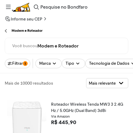
Pesquise
no
Bondfaro
Informe seu CEP
Modem e Roteador
Modem e Roteador
Você buscou
Filtrar
Marca
Tipo
Tecnologia de Dados
1
Mais de 10000 resultados
Roteador Wireless Tenda MW3 3 2.4G
Hz / 5.0GHz (Dual Band) 3dBi
Via Amazon
R$ 445,90