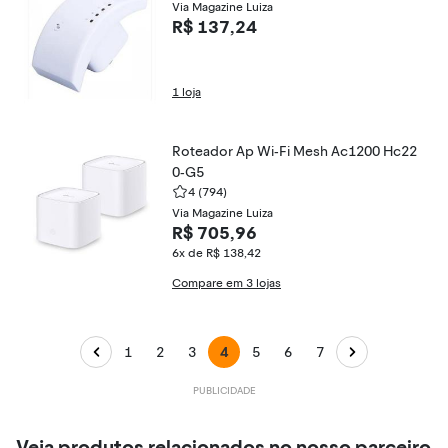
Via Magazine Luiza
R$ 137,24
1 loja
Roteador Ap Wi-Fi Mesh Ac1200 Hc22
0-G5
4
(794)
Via Magazine Luiza
R$ 705,96
6x de R$ 138,42
Compare em 3 lojas
1
2
3
4
5
6
7
Veja produtos relacionados no nosso parceiro