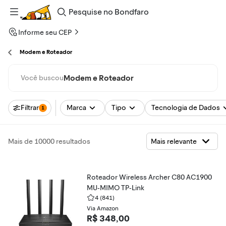
Pesquise
no
Bondfaro
Informe seu CEP
Modem e Roteador
Modem e Roteador
Você buscou
Filtrar
Marca
Tipo
Tecnologia de Dados
1
Mais de 10000 resultados
Roteador Wireless Archer C80 AC1900
MU-MIMO TP-Link
4
(841)
Via Amazon
R$ 348,00