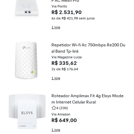
P AC Mesh Pro
Via Ponto
R$ 2.531,90
6x de R$ 421,98
sem juros
1 loja
Repetidor Wi-fi Ac 750mbps Re200 Du
al Band Tp-link
Via Magazine Luiza
R$ 335,62
2x de R$ 176,64
1 loja
Roteador Amplimax Fit 4g Elsys Mode
m Internet Celular Rural
4
(230)
Via Amazon
R$ 649,00
1 loja