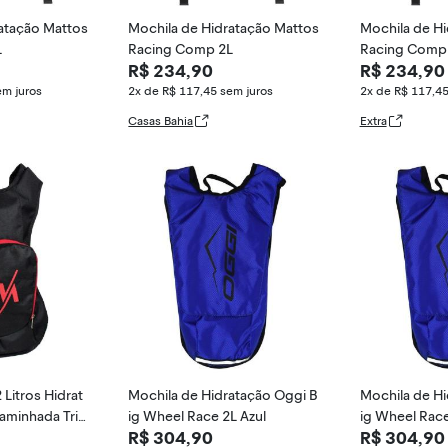
atação Mattos
Mochila de Hidratação Mattos
Mochila de H
L
Racing Comp 2L
Racing Comp
R$ 234,90
R$ 234,90
em juros
2x de R$ 117,45
sem juros
2x de R$ 117,4
Casas Bahia
Extra
 Litros Hidrat
Mochila de Hidratação Oggi B
Mochila de Hi
aminhada Tril
ig Wheel Race 2L Azul
ig Wheel Race
R$ 304,90
R$ 304,90