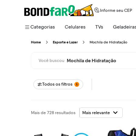
Informe seu CEP
Categorias
Celulares
TVs
Geladeira
Mochila de Hidratação
Home
Esporte e Lazer
Mochila de Hidratação
Você buscou
Todos os filtros
1
Mais de 728 resultados