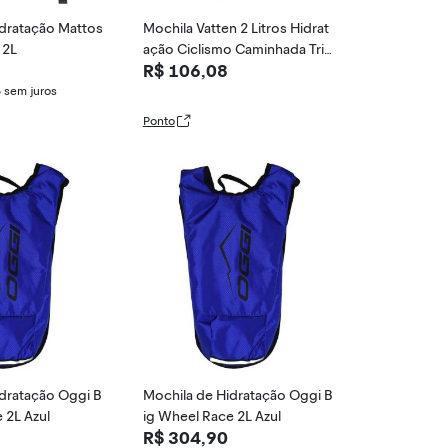
idratação Mattos
Mochila Vatten 2 Litros Hidrat
 2L
ação Ciclismo Caminhada Tril
R$ 106,08
ha Enduro
5
sem juros
Ponto
dratação Oggi B
Mochila de Hidratação Oggi B
 2L Azul
ig Wheel Race 2L Azul
R$ 304,90