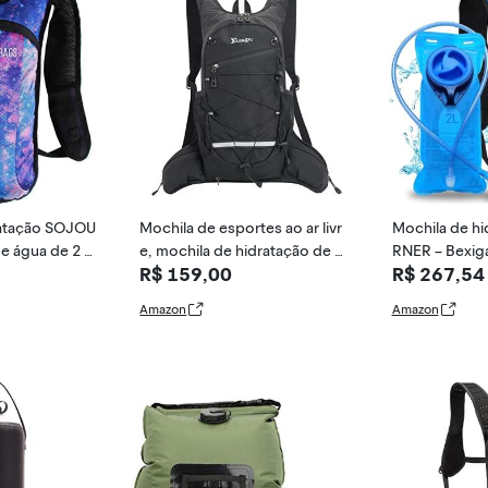
ratação SOJOU
Mochila de esportes ao ar livr
Mochila de h
e água de 2 L
e, mochila de hidratação de ci
RNER – Bexiga
R$ 159,00
R$ 267,54
tivais, raves, c
clismo, mochila impermeável
incluída para f
ismo, escalad
para caminhadas cross-count
aminhadas, ci
Amazon
Amazon
to mais (Galax
ry JUNleTU-2033 (Preto)
a, corrida e m
– azul)