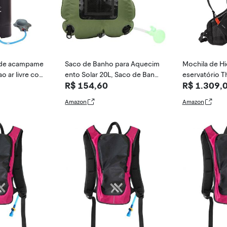
 de acampame
Saco de Banho para Aquecim
Mochila de H
o ar livre co
ento Solar 20L, Saco de Banh
eservatório Th
R$ 154,60
R$ 1.309,
e pulverizado
o Portátil para Acampamento
dian OTB
 armazenament
de água Quente Ao Ar Livre p
Amazon
Amazon
eis para viag
ara Caminhadas Ao Ar Livre, A
 na praia, pr
cessórios para Escalada, Chu
veiros, Cuidados Pessoais