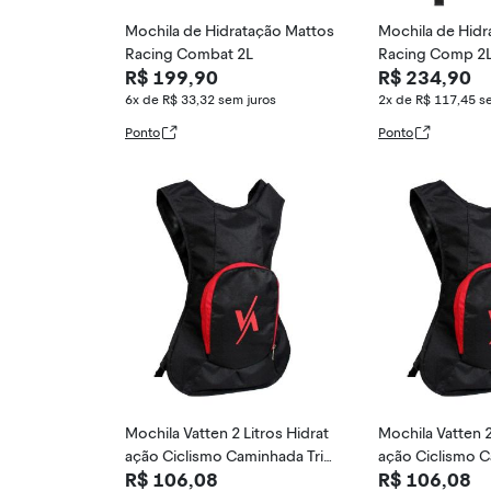
Mochila de Hidratação Mattos
Mochila de Hidr
Racing Combat 2L
Racing Comp 2
R$ 199,90
R$ 234,90
6x de R$ 33,32
sem juros
2x de R$ 117,45
s
Ponto
Ponto
Mochila Vatten 2 Litros Hidrat
Mochila Vatten 2
ação Ciclismo Caminhada Tril
ação Ciclismo C
R$ 106,08
R$ 106,08
ha Enduro
ha Enduro