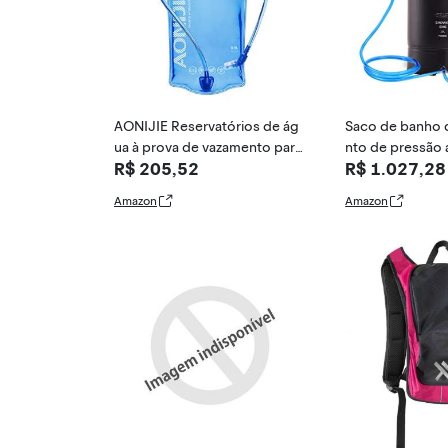
AONIJIE Reservatórios de ág
Saco de banho
ua à prova de vazamento para
nto de pressão a
R$ 205,52
R$ 1.027,28
mochilas/colete de corrida –
m bomba de pé 
bexiga de hidratação de 1 litr
r 10L sacos de
Amazon
Amazon
o/2 litros/3 L (1 litro)
o de água portát
em de caminhada
eto, 42 * 17 cm