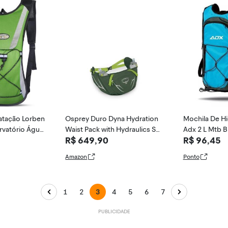
atação Lorben
Osprey Duro Dyna Hydration
Mochila De H
rvatório Água
Waist Pack with Hydraulics So
Adx 2 L Mtb B
R$ 649,90
R$ 96,45
amelbag Cicli
ft Flasks for Running, Seawee
ta
d Green/Limon
Amazon
Ponto
1
2
3
4
5
6
7