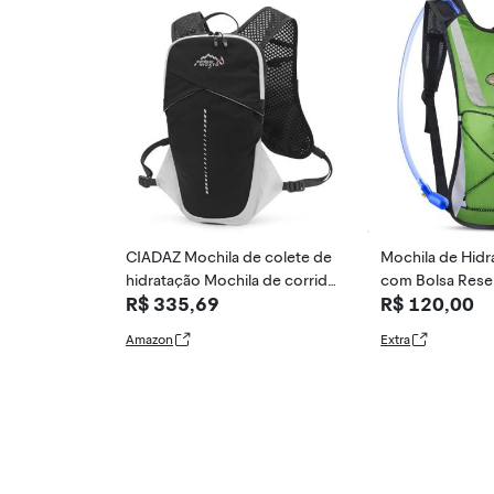
CIADAZ Mochila de colete de
Mochila de Hidr
hidratação Mochila de corrida
com Bolsa Rese
R$ 335,69
R$ 120,00
leve e respirável com compar
2L Camelback C
timento para bolsa de água d
smo Bike Bicicle
Amazon
Extra
e 1,5L