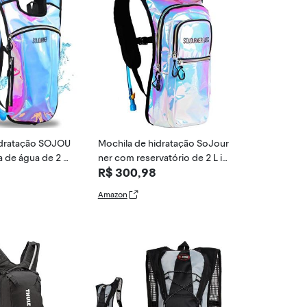
idratação SOJOU
Mochila de hidratação SoJour
 de água de 2 L
ner com reservatório de 2 L in
R$ 300,98
estivais, raves, c
cluído, para raves, festivais, tri
clismo, escalad
lhas, ciclismo, escalada, corri
Amazon
ais (Iridescente
da e muito mais (Holográfica -
Azul)