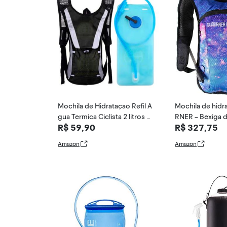
Mochila de Hidrataçao Refil A
Mochila de hid
gua Termica Ciclista 2 litros C
RNER – Bexiga d
R$ 59,90
R$ 327,75
anudo Trilha Bolsa Corrida Ca
incluída para fes
mping Ciclismo Cantil Bike Bic
aminhadas, cicl
Amazon
Amazon
icleta bolsa dagua Trilha
a, corrida e mui
y 1)