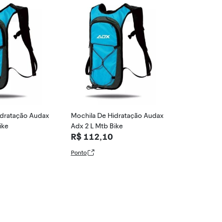
idratação Audax
Mochila De Hidratação Audax
ike
Adx 2 L Mtb Bike
R$ 112,10
Ponto