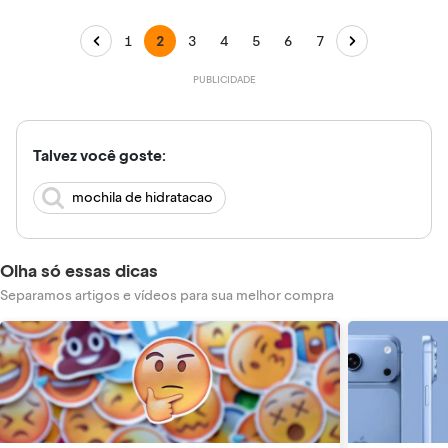
1
2
3
4
5
6
7
Talvez você goste:
mochila de hidratacao
Olha só essas dicas
Separamos artigos e vídeos para sua melhor compra