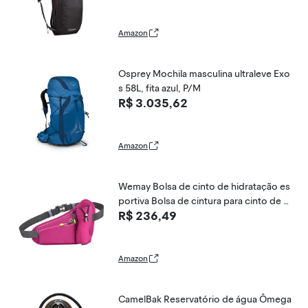
Amazon
Osprey Mochila masculina ultraleve Exo
s 58L, fita azul, P/M
R$ 3.035,62
Amazon
Wemay Bolsa de cinto de hidratação es
portiva Bolsa de cintura para cinto de c
R$ 236,49
orrida com suporte para garrafa de águ
a para homens, mulheres, corrida, ciclis
mo, caminhada, caminhada
Amazon
CamelBak Reservatório de água Ômega