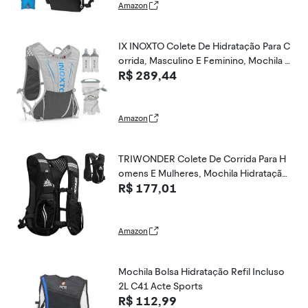
Amazon
IX INOXTO Colete De Hidratação Para C
orrida, Masculino E Feminino, Mochila Á
R$ 289,44
gua 3L, Corrida Trilha, Maratona Caminh
ada (Cinza, Azul, 1,5L + 250Ml)
Amazon
TRIWONDER Colete De Corrida Para H
omens E Mulheres, Mochila Hidratação,
R$ 177,01
Pacote Água, 5,5L, Leve, Corredor, Mar
atona, Trilha, Caminhada, Ciclismo (Pret
o - Apenas Colete)
Amazon
Mochila Bolsa Hidratação Refil Incluso
2L C41 Acte Sports
R$ 112,99