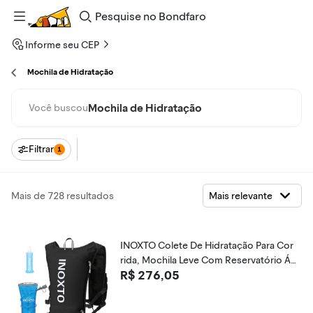
Pesquise
no
Bondfaro
Informe seu CEP
Mochila de Hidratação
Mochila de Hidratação
Você buscou
Filtrar
1
Mais de 728 resultados
INOXTO Colete De Hidratação Para Cor
rida, Mochila Leve Com Reservatório Á
R$ 276,05
gua 1,5 L E Garrafa Térmica Macia 250
Ml, Caminhadas, Trilhas, Ciclismo, Marat
ona Mulheres Homens (Preto, Padrão)