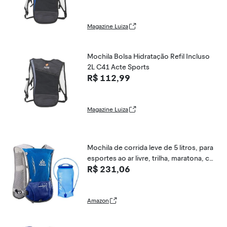
Magazine Luiza
Mochila Bolsa Hidratação Refil Incluso
2L C41 Acte Sports
R$ 112,99
Magazine Luiza
Mochila de corrida leve de 5 litros, para
esportes ao ar livre, trilha, maratona, ca
R$ 231,06
minhada, fitness, bolsa de hidratação p
ara homens e mulheres com saco de 1,
5 l ou chaleira de 500 ml
Amazon