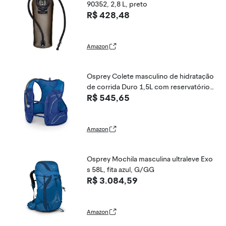
90352, 2,8 L, preto
R$ 428,48
Amazon
Osprey Colete masculino de hidratação
de corrida Duro 1,5L com reservatório
R$ 545,65
hidráulico, céu azul, pequeno
Amazon
Osprey Mochila masculina ultraleve Exo
s 58L, fita azul, G/GG
R$ 3.084,59
Amazon