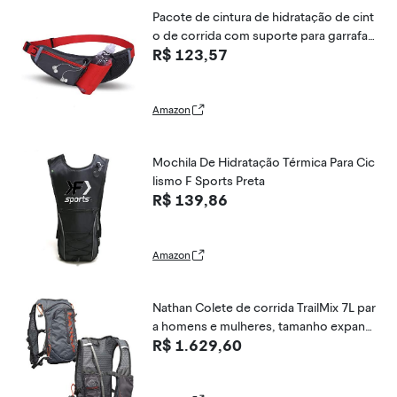
Pacote de cintura de hidratação de cint
o de corrida com suporte para garrafa
R$ 123,57
de água Cinto de fanny esportivo ajust
ável reflexivo portátil para ciclismo de c
orrida e caminhada -Vermelho
Amazon
Mochila De Hidratação Térmica Para Cic
lismo F Sports Preta
R$ 139,86
Amazon
Nathan Colete de corrida TrailMix 7L par
a homens e mulheres, tamanho expandi
R$ 1.629,60
do, 7 litros, colete de hidratação com p
acote de hidratação da bexiga de 2L, m
ochila aquática para caminhadas, corrid