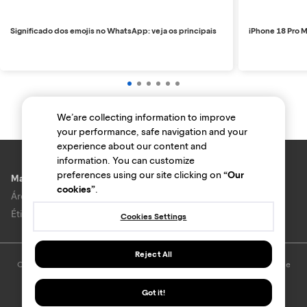
Significado dos emojis no WhatsApp: veja os principais
iPhone 18 Pro M
We’are collecting information to improve
your performance, safe navigation and your
experience about our content and
information. You can customize
preferences using our site clicking on
“Our
Marcas e lojas
cookies”
.
Área do anunciante
Ética e Integridade
Cookies Settings
Reject All
O uso deste site está sujeito aos termos e condições do
Termo de Uso
e
Política de privacidade
.
© Bondfaro. Todos os direitos reservados.
Got it!