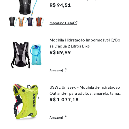
R$ 94,51
Magazine Luiza
Mochila Hidratação Impermeável C/Bol
sa D'água 2 Litros Bike
R$ 89,99
Amazon
USWE Unissex – Mochila de hidratação
Outlander para adultos, amarelo, taman
R$ 1.077,18
ho único, One Size
Amazon