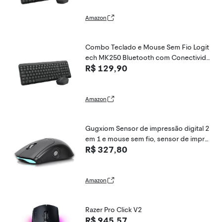
trução Durável, Compatível com PC e M
ac - Grafite
Amazon
Combo Teclado e Mouse Sem Fio Logit
ech MK250 Bluetooth com Conectivida
R$ 129,90
de Rápida e Fácil, Design Compacto, M
ouse Ambidestro, Layout ABNT2, Cons
trução Durável, Compatível com PC e M
ac - Grafite
Amazon
Gugxiom Sensor de impressão digital 2
em 1 e mouse sem fio, sensor de impre
R$ 327,80
ssão digital para Windows 7, 8, 10, 11 H
ello – Suporta até 20 IDs, 2,4 GHz com r
eceptor unificador USB, mouse Blueto
oth 5.0
Amazon
Razer Pro Click V2
R$ 945,57