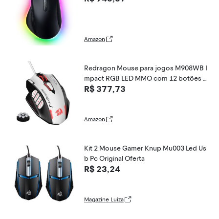
Amazon
Redragon Mouse para jogos M908WB I
mpact RGB LED MMO com 12 botões l
R$ 377,73
aterais, mouse ergonômico com fio óp
tico com máximo de 24.000 DPI, alta pr
ecisão, 18 atalhos macro programáveis,
aderência
Amazon
Kit 2 Mouse Gamer Knup Mu003 Led Us
b Pc Original Oferta
R$ 23,24
Magazine Luiza