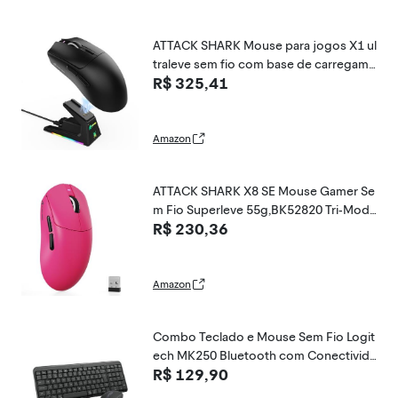
ATTACK SHARK Mouse para jogos X1 ul
traleve sem fio com base de carregame
R$ 325,41
nto RGB magnética,sensor PixArt PAW3
395 Pro,40000DPI,BT/2,4 GHz/com fio,
sondagem 1K,micro switch óptico,driv
er de web(Preto)
Amazon
ATTACK SHARK X8 SE Mouse Gamer Se
m Fio Superleve 55g,BK52820 Tri-Mode
R$ 230,36
BT/2.4G/Wired,25000DPI,Bateria 500m
Ah,Tamanho Médio a Grande,5 Botões
Programáveis para Pc/Mac(Vermelho)
Amazon
Combo Teclado e Mouse Sem Fio Logit
ech MK250 Bluetooth com Conectivida
R$ 129,90
de Rápida e Fácil, Design Compacto, M
ouse Ambidestro, Layout ABNT2, Cons