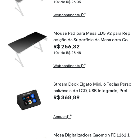
10x de R$ 26,05
Webcontinental
Mouse Pad para Mesa ED5 V2 para Rep
osição da Superfície da Mesa com Con
R$ 256,32
forto para Uso Prolongado Preto Thun
derx3
10x de R$ 28,48
Webcontinental
Stream Deck Elgato Mini, 6 Teclas Perso
nalizáveis de LCD, USB Integrado, Preto
R$ 368,89
- 10GAI9901
Amazon
Mesa Digitalizadora Gaomon PD1161 1