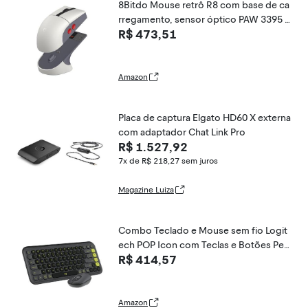
8Bitdo Mouse retrô R8 com base de ca
rregamento, sensor óptico PAW 3395 D
R$ 473,51
PI 26K, taxa de polling 4K, botões prog
ramáveis, micro interruptores Kailh Swo
rd GM X, ambidestro - Edição N
Amazon
Placa de captura Elgato HD60 X externa
com adaptador Chat Link Pro
R$ 1.527,92
7x de R$ 218,27
sem juros
Magazine Luiza
Combo Teclado e Mouse sem fio Logit
ech POP Icon com Teclas e Botões Per
R$ 414,57
sonalizáveis, Clique Silencioso, Easy-Sw
itch para até 3 dispositivos e Conexão
Bluetooth - Grafite
Amazon