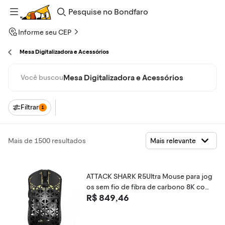
Pesquise
no
Bondfaro
Informe seu CEP
Mesa Digitalizadora e Acessórios
Mesa Digitalizadora e Acessórios
Você buscou
Filtrar
1
Mais de 1500 resultados
ATTACK SHARK R5Ultra Mouse para jog
os sem fio de fibra de carbono 8K com
R$ 849,46
42000 DPI - Sensor PAW3950 MAX -39g
Ultraleve - Nordic 52840 MCU Chip-Wir
ed/BT/2.4GHz Wirelss mouse program