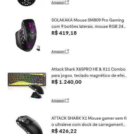
ável para PC/Mac
Amazon
SOLAKAKA Mouse SM809 Pro Gaming
com 9 botões laterais, mouse RGB 240
R$ 419,18
00 DPI para jogadores, 16 macros prog
ramáveis MMO mouse, preto
Amazon
Attack Shark X65PRO HE & X11 Combo
para jogos, teclado magnético de efeit
R$ 1.240,00
o Hall e mouse ultraleve com base de c
arregamento RGB, sondagem de 8K, D
PI de 22K, sem fio trimodo, troca a que
nte, para Win
Amazon
ATTACK SHARK X1 Mouse gamer sem fi
o ultraleve com dock de carregamento
R$ 426,22
magnético RGB,fita antiderrapante,sen