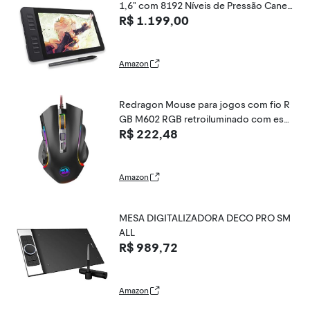
1,6" com 8192 Níveis de Pressão Canet
R$ 1.199,00
a Battery Free,lousa magica infantil 11.6
polegadas
Amazon
Redragon Mouse para jogos com fio R
GB M602 RGB retroiluminado com esp
R$ 222,48
ectro RGB Mouse ergonômico Griffin p
rogramável com 7 modos de luz de fun
do até 7200 DPI para Windows PC Gam
ers (preto)
Amazon
MESA DIGITALIZADORA DECO PRO SM
ALL
R$ 989,72
Amazon