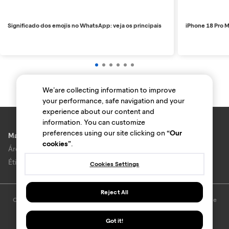
Significado dos emojis no WhatsApp: veja os principais
iPhone 18 Pro M
We’are collecting information to improve
your performance, safe navigation and your
experience about our content and
information. You can customize
preferences using our site clicking on
“Our
Marcas e lojas
cookies”
.
Área do anunciante
Ética e Integridade
Cookies Settings
Reject All
O uso deste site está sujeito aos termos e condições do
Termo de Uso
e
Política de privacidade
.
© Bondfaro. Todos os direitos reservados.
Got it!