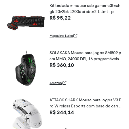
Kit teclado e mouse usb gamer c3tech
gk-20v2bk 1200dpi abtn2 1.1mt - p
R$ 95,22
Magazine Luiza
SOLAKAKA Mouse para jogos SM809 p
ara MMO, 24000 DPI, 16 programáveis,
R$ 360,10
mouse RGB para jogos de PC, preto
Amazon
ATTACK SHARK Mouse para jogos V3 P
ro Wireless Esports com base de carre
R$ 344,14
gamento magnético: 62 g leve - 1K Polli
ng-25K DPI-PAW3311 sensor, com fio/
BT/2,4 GHz programável, BK52820 IC p