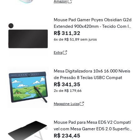
ara PC Laptop gamer
Amazon
Mouse Pad Gamer Pcyes Obsidian G2d
Extended 900x420mm - Tecido Com In
R$ 311,32
fus??o De Vidro - Pempg2dex
6x de R$ 51,89
sem juros
Extra
Mesa Digitalizadora 10x6 16.000 Níveis
de Pressão 8 Teclas USBC Compat
R$ 341,35
2x de R$ 179,66
Magazine Luiza
Mouse Pad para Mesa ED5 V2 Compatí
vel com Mesa Gamer ED5 2.0 Superfíci
R$ 234,45
e de Reposição Preta Thunderx3