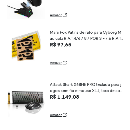
sor PixArt PAW3395 Pro,40000 DPI,BT/
2,4 GHz/com fio,microinterruptor para
PC Mac(Preto)
Amazon
Mars Fox Patins de rato para Cyborg M
ad catz R.A.T.4/6 / 8 / POR S + / & R.A.T.
R$ 97,65
3/5 / 7/9 Saitek (2 conjuntos) - Espess
ura de 0,7 mm (para RAT4/6/8/POR S +
Saitek)
Amazon
Attack Shark X68HE PRO teclado para j
ogos sem fio e mouse X11, taxa de son
R$ 1.149,08
dagem de 8K, teclado com interruptor
magnético de efeito Hall, mouse trimo
do com base de carregamento magnét
ico, 22000 DPI
Amazon