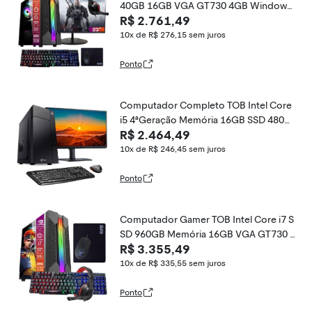
40GB 16GB VGA GT730 4GB Windows
R$ 2.761,49
10 Pro Trial + Teclado/Mouse + Mouse
Pad + Headset + Monitor 23
10x de R$ 276,15
sem juros
Ponto
Computador Completo TOB Intel Core
i5 4ªGeração Memória 16GB SSD 480G
R$ 2.464,49
B Teclado Mouse Win10 Trial, Monitor 2
1&quot; Desktop PC CPU
10x de R$ 246,45
sem juros
Ponto
Computador Gamer TOB Intel Core i7 S
SD 960GB Memória 16GB VGA GT730 4
R$ 3.355,49
GB Windows 10 Pro Trial + Teclado e M
ouse + Mouse Pad + Headset
10x de R$ 335,55
sem juros
Ponto