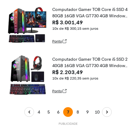
Computador Gamer TOB Core i5 SSD 4
80GB 16GB VGA GT730 4GB Windows
R$ 3.001,49
10 Pro Trial + Teclado/Mouse + Mouse
Pad + Headset + Monitor 21.5
10x de R$ 300,15
sem juros
Ponto
Computador Gamer TOB Core i5 SSD 2
40GB 16GB VGA GT730 4GB Windows
R$ 2.203,49
10 Pro Trial + Teclado/Mouse + Mouse
Pad + Headset
10x de R$ 220,35
sem juros
Ponto
4
5
6
7
8
9
10