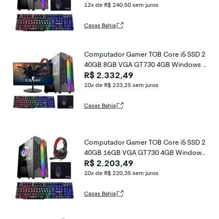
d, Headset
12x de R$ 240,50
sem juros
Casas Bahia
Computador Gamer TOB Core i5 SSD 2
40GB 8GB VGA GT730 4GB Windows 1
R$ 2.332,49
0 Pro Trial + Teclado/Mouse + Mouse Pa
d + Headset + Monitor 21.5
10x de R$ 233,25
sem juros
Casas Bahia
Computador Gamer TOB Core i5 SSD 2
40GB 16GB VGA GT730 4GB Windows
R$ 2.203,49
10 Pro Trial + Teclado/Mouse + Mouse
Pad + Headset
10x de R$ 220,35
sem juros
Casas Bahia