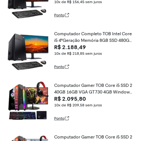
&quot; Desktop PC CPU
10x de R$ 156,45
sem juros
Ponto
Computador Completo TOB Intel Core
i5 4ªGeração Memória 8GB SSD 480GB
R$ 2.188,49
Teclado Mouse Win10 Trial, Monitor 21
&quot; Desktop PC CPU
10x de R$ 218,85
sem juros
Ponto
Computador Gamer TOB Core i5 SSD 2
40GB 16GB VGA GT730 4GB Windows
R$ 2.095,80
10 Pro Trial + Teclado/Mouse + Mouse
Pad + Headset + Monitor 21.5
10x de R$ 209,58
sem juros
Ponto
Computador Gamer TOB Core i5 SSD 2