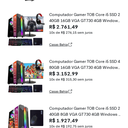
Computador Gamer TOB Core i5 SSD 2
40GB 16GB VGA GT730 4GB Windows
R$ 2.761,49
10 Pro Trial + Teclado/Mouse + Mouse
Pad + Headset + Monitor 23
10x de R$ 276,15
sem juros
Casas Bahia
Computador Gamer TOB Core i5 SSD 4
80GB 16GB VGA GT730 4GB Windows
R$ 3.152,99
10 Pro Trial + Teclado/Mouse + Mouse
Pad + Headset + Monitor 23
10x de R$ 315,30
sem juros
Casas Bahia
Computador Gamer TOB Core i5 SSD 2
40GB 8GB VGA GT730 4GB Windows 1
R$ 1.927,49
0 Pro Trial + Teclado/Mouse + Mouse Pa
d + Headset
10x de R$ 192,75
sem juros