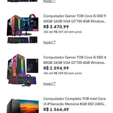
Ponto
Computador Gamer TOB Core i5 SSD 9
60GB 16GB VGA GT730 4GB Windows
R$ 3.470,99
10 Pro Trial + Teclado/Mouse + Mouse
Pad + Headset + Monitor 21.5
10x de R$ 347,10
sem juros
Ponto
Computador Gamer TOB Core i5 SSD 4
80GB 16GB VGA GT730 4GB Windows
R$ 2.594,99
10 Pro Trial + Teclado/Mouse + Mouse
Pad + Headset
10x de R$ 259,50
sem juros
Ponto
Computador Completo TOB Intel Core
i3 4ªGeração Memória 8GB SSD 240GB
R$ 1.564,49
Teclado Mouse Win10 Trial, Monitor 19