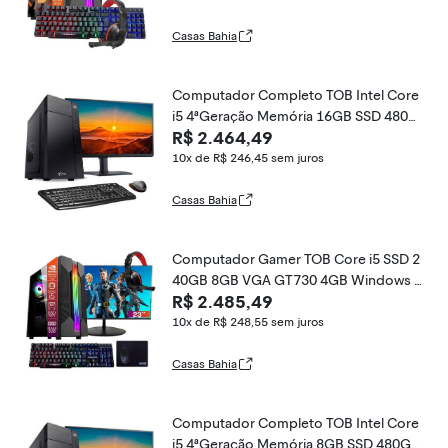
Casas Bahia
Computador Completo TOB Intel Core
i5 4ªGeração Memória 16GB SSD 480G
R$ 2.464,49
B Teclado Mouse Win10 Trial, Monitor 2
1&quot; Desktop PC CPU
10x de R$ 246,45
sem juros
Casas Bahia
Computador Gamer TOB Core i5 SSD 2
40GB 8GB VGA GT730 4GB Windows 1
R$ 2.485,49
0 Pro Trial + Teclado/Mouse + Mouse Pa
d + Headset + Monitor 23
10x de R$ 248,55
sem juros
Casas Bahia
Computador Completo TOB Intel Core
i5 4ªGeração Memória 8GB SSD 480GB