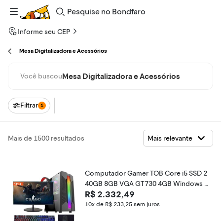
Pesquise
no
Bondfaro
Informe seu CEP
Mesa Digitalizadora e Acessórios
Mesa Digitalizadora e Acessórios
Você buscou
Filtrar
1
Mais de 1500 resultados
Computador Gamer TOB Core i5 SSD 2
40GB 8GB VGA GT730 4GB Windows 1
R$ 2.332,49
0 Pro Trial + Teclado/Mouse + Mouse Pa
d + Headset + Monitor 21.5
10x de R$ 233,25
sem juros