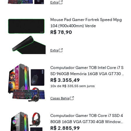
Extra
Mouse Pad Gamer Fortrek Speed Mpg
104 (900x400mm) Verde
R$ 78,90
Extra
Computador Gamer TOB Intel Core i7 S
SD 960GB Memória 16GB VGA GT730 4
R$ 3.355,49
GB Windows 10 Pro Trial + Teclado e M
ouse + Mouse Pad + Headset
10x de R$ 335,55
sem juros
Casas Bahia
Computador Gamer TOB Core i7 SSD 4
80GB 16GB VGA GT730 4GB Windows
R$ 2.885,99
10 Pro Trial, Teclado/Mouse, Mouse Pa