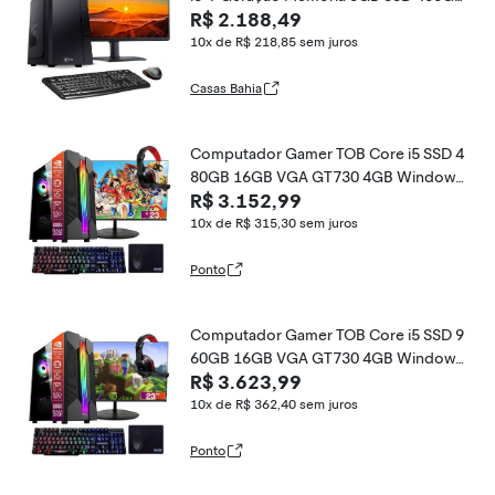
R$ 2.188,49
Teclado Mouse Win10 Trial, Monitor 21
&quot; Desktop PC CPU
10x de R$ 218,85
sem juros
Casas Bahia
Computador Gamer TOB Core i5 SSD 4
80GB 16GB VGA GT730 4GB Windows
R$ 3.152,99
10 Pro Trial + Teclado/Mouse + Mouse
Pad + Headset + Monitor 23
10x de R$ 315,30
sem juros
Ponto
Computador Gamer TOB Core i5 SSD 9
60GB 16GB VGA GT730 4GB Windows
R$ 3.623,99
10 Pro Trial + Teclado/Mouse + Mouse
Pad + Headset + Monitor 23
10x de R$ 362,40
sem juros
Ponto