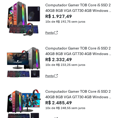
Computador Gamer TOB Core i5 SSD 2
40GB 8GB VGA GT730 4GB Windows 1
R$ 1.927,49
0 Pro Trial + Teclado/Mouse + Mouse Pa
d + Headset
10x de R$ 192,75
sem juros
Ponto
Computador Gamer TOB Core i5 SSD 2
40GB 8GB VGA GT730 4GB Windows 1
R$ 2.332,49
0 Pro Trial + Teclado/Mouse + Mouse Pa
d + Headset + Monitor 21.5
10x de R$ 233,25
sem juros
Ponto
Computador Gamer TOB Core i5 SSD 2
40GB 8GB VGA GT730 4GB Windows 1
R$ 2.485,49
0 Pro Trial + Teclado/Mouse + Mouse Pa
d + Headset + Monitor 23
10x de R$ 248,55
sem juros