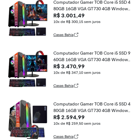
Computador Gamer TOB Core i5 SSD 4
80GB 16GB VGA GT730 4GB Windows
R$ 3.001,49
10 Pro Trial + Teclado/Mouse + Mouse
Pad + Headset + Monitor 21.5
10x de R$ 300,15
sem juros
Casas Bahia
Computador Gamer TOB Core i5 SSD 9
60GB 16GB VGA GT730 4GB Windows
R$ 3.470,99
10 Pro Trial + Teclado/Mouse + Mouse
Pad + Headset + Monitor 21.5
10x de R$ 347,10
sem juros
Casas Bahia
Computador Gamer TOB Core i5 SSD 4
80GB 16GB VGA GT730 4GB Windows
R$ 2.594,99
10 Pro Trial + Teclado/Mouse + Mouse
Pad + Headset
10x de R$ 259,50
sem juros
Casas Bahia