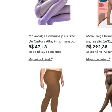
Meia-calça Feminina plus Size
Meia Calça Kend
De Cintura Alta, Fina, Transpar
mpressão 1631,
R$ 47,13
R$ 292,38
ente E Br
7x de R$ 6,73
sem juros
6x de R$ 48,73
sem
Magazine Luiza
Magazine Luiza