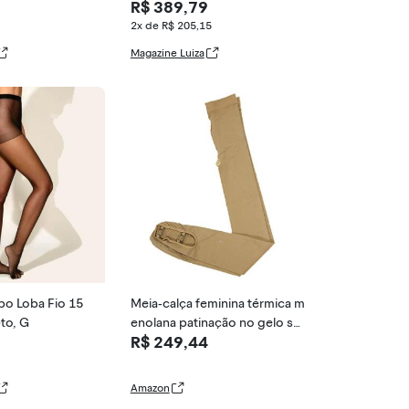
R$ 389,79
ur
2x de R$ 205,15
Magazine Luiza
po Loba Fio 15
Meia-calça feminina térmica m
to, G
enolana patinação no gelo so
R$ 249,44
bre botas leggings sem pé m
eia - cristal, 5-8
Amazon