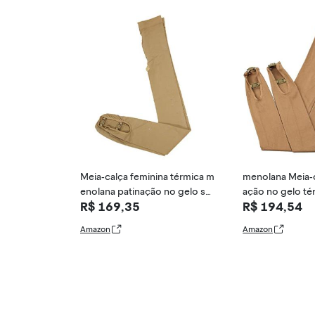
Meia-calça feminina térmica m
menolana Meia-c
enolana patinação no gelo so
ação no gelo té
R$ 169,35
R$ 194,54
bre botas leggings sem pé m
sobre botas le
eia - cristal, G
meia
Amazon
Amazon