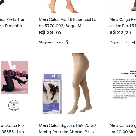
ica Preta Tran
Meia Calça Fio 15 Essencial Lo
Meia Calça Fe
ada Tamanho Ú
ba 5770-002, Bege, M
assica Fio 15
R$ 33,76
R$ 22,27
50, Preto, G
Magazine Luiza
Magazine Luiza
to Opaca Fio
Meia Calça Sigvaris 862 20-30
Meia Calça Si
s 05858 - Lup
Mmhg Ponteira Aberta, P1, Na
um 20-30 Mmh