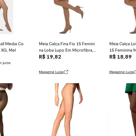
all Media Co
Meia Calça Fina Fio 15 Femini
Meia Calça Lo
 XG, Mel
na Loba Lupo Em Microfibra,
15 Feminina M
R$ 19,82
R$ 18,89
Bege, P
P
 juros
Magazine Luiza
Magazine Luiza