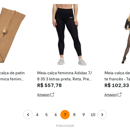
alça de patin
Meia-calça feminina Adidas 7/
Meia-calça de
rmica feminina
8 3S 3 listras preta, Reta, Pret
te francês - 
R$ 557,78
R$ 102,33
ggings sem pé
o/branco, Medium
ueen - Preta
Amazon
Amazon
4
5
6
7
8
9
10