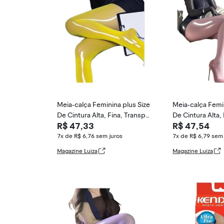
Meia-calça Feminina plus Size
Meia-calça Femin
De Cintura Alta, Fina, Transpar
De Cintura Alta,
R$ 47,33
R$ 47,54
ente E Br
ente E Br
7x de R$ 6,76
sem juros
7x de R$ 6,79
sem 
Magazine Luiza
Magazine Luiza