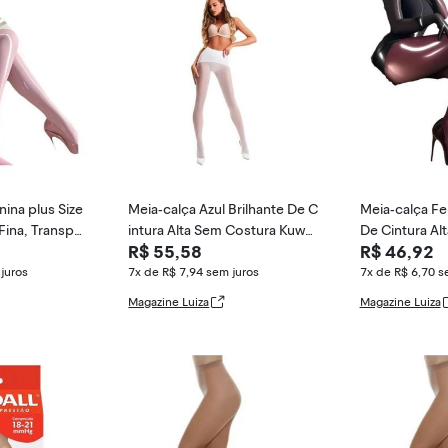
ina plus Size
Meia-calça Azul Brilhante De C
Meia-calça Fe
 Fina, Transpar
intura Alta Sem Costura Kuwa
De Cintura Alt
R$ 55,58
R$ 46,92
1 Par De Me
ente E Br
juros
7x de R$ 7,94
sem juros
7x de R$ 6,70
s
Magazine Luiza
Magazine Luiza