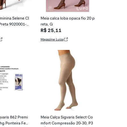
minina Selene Cl
Meia calca loba opaca fio 20 p
 Preta 9020001-5
reta, G
R$ 25,11
Magazine Luiza
gvaris 862 Premi
Meia Calça Sigvaris Select Co
g Ponteira Fec
mfort Compressão 20-30, P3