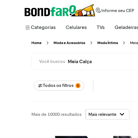
Informe seu CEP
Categorias
Celulares
TVs
Geladeira
Mei
Home
Moda e Acessórios
Moda Íntima
Meia Calça
Você buscou
Todos os filtros
1
Mais de 10000 resultados