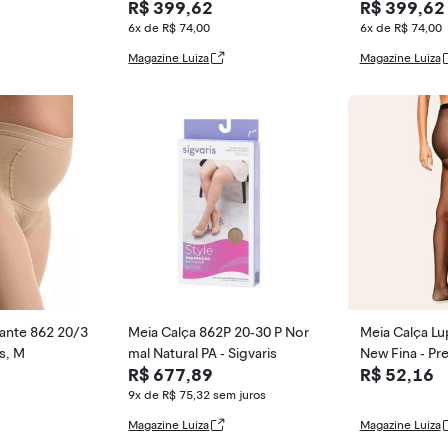
R$ 399,62
R$ 399,62
tural
hada, P1, Nat
6x de R$ 74,00
6x de R$ 74,00
Magazine Luiza
Magazine Luiza
ante 862 20/3
Meia Calça 862P 20-30 P Nor
Meia Calça Lu
s, M
mal Natural PA - Sigvaris
New Fina - Pre
R$ 677,89
R$ 52,16
9x de R$ 75,32
sem juros
Magazine Luiza
Magazine Luiza