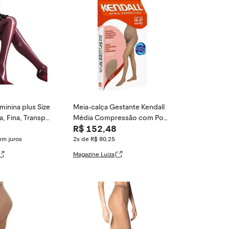
minina plus Size
Meia-calça Gestante Kendall
a, Fina, Transpar
Média Compressão com Pont
R$ 152,48
eira, P
em juros
2x de R$ 80,25
Magazine Luiza