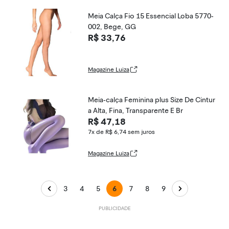
Meia Calça Fio 15 Essencial Loba 5770-
002, Bege, GG
R$ 33,76
Magazine Luiza
Meia-calça Feminina plus Size De Cintur
a Alta, Fina, Transparente E Br
R$ 47,18
7x de R$ 6,74
sem juros
Magazine Luiza
3
4
5
6
7
8
9