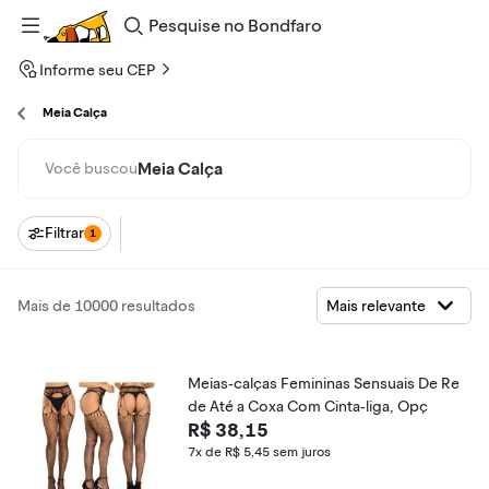
Pesquise
no
Bondfaro
Informe seu CEP
Meia Calça
Meia Calça
Você buscou
Filtrar
1
Mais de 10000 resultados
Meias-calças Femininas Sensuais De Re
de Até a Coxa Com Cinta-liga, Opç
R$ 38,15
7x de R$ 5,45
sem juros