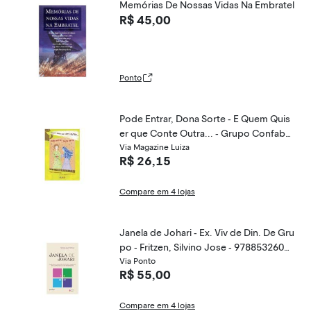
Memórias De Nossas Vidas Na Embratel
R$ 45,00
Ponto
Pode Entrar, Dona Sorte - E Quem Quis
er que Conte Outra... - Grupo Confabul
ando - 9788532515698
Via Magazine Luiza
R$ 26,15
Compare em 4 lojas
Janela de Johari - Ex. Viv de Din. De Gru
po - Fritzen, Silvino Jose - 9788532602
909
Via Ponto
R$ 55,00
Compare em 4 lojas