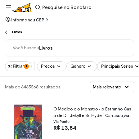
Pesquise
no
Bondfaro
Informe seu CEP
Livros
Livros
Você buscou
Filtrar
Preços
Gênero
Principais Séries
1
Mais de 6465568 resultados
O Médico e o Monstro - o Estranho Cas
o de Dr. Jekyll e Sr. Hyde - Carrasco,wal
cyr - 9788516108106
Via Ponto
R$ 13,84