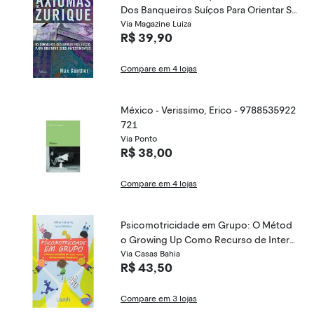
Dos Banqueiros Suíços Para Orientar Se
us Investimentos - Gunther, Max - 9788
Via Magazine Luiza
R$ 39,90
568905159
Compare em 4 lojas
México - Verissimo, Erico - 9788535922
721
Via Ponto
R$ 38,00
Compare em 4 lojas
Psicomotricidade em Grupo: O Métod
o Growing Up Como Recurso de Interv
enção Terapêutica - Vera Mattos, Aline
Via Casas Bahia
R$ 43,50
Kabarite - 9788578542924
Compare em 3 lojas