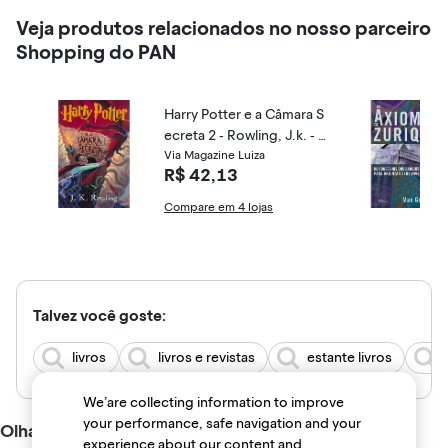
Veja produtos relacionados no nosso parceiro
Shopping do PAN
Harry Potter e a Câmara S
ecreta 2 - Rowling, J.k. - 9
788532511669
Via Magazine Luiza
R$ 42,13
Compare em 4 lojas
Talvez você goste:
livros
livros e revistas
estante livros
We’are collecting information to improve
your performance, safe navigation and your
Olha só essas dicas
experience about our content and