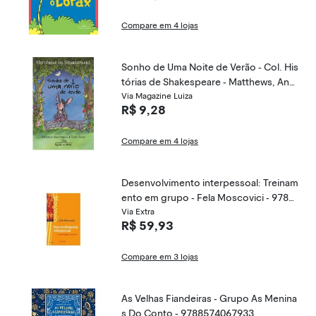
Compare em 4 lojas
Sonho de Uma Noite de Verão - Col. His
tórias de Shakespeare - Matthews, Andr
ew - 9788574065403
Via Magazine Luiza
R$ 9,28
Compare em 4 lojas
Desenvolvimento interpessoal: Treinam
ento em grupo - Fela Moscovici - 9788
503009737
Via Extra
R$ 59,93
Compare em 3 lojas
As Velhas Fiandeiras - Grupo As Menina
s Do Conto - 9788574067933