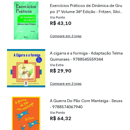
Exercícios Práticos de Dinâmica de Gru
po 1º Volume 36ª Edição - Fritzen, Silvin
o Jose - 9788532602107
Via Ponto
R$ 43,10
Compare em 3 lojas
A cigarra e a formiga - Adaptação Telma
Guimaraes - 9788545559344
Via Extra
R$ 29,90
Compare em 3 lojas
A Guerra Do Pão Com Manteiga - Seuss
- 9788574067940
Via Ponto
R$ 64,32