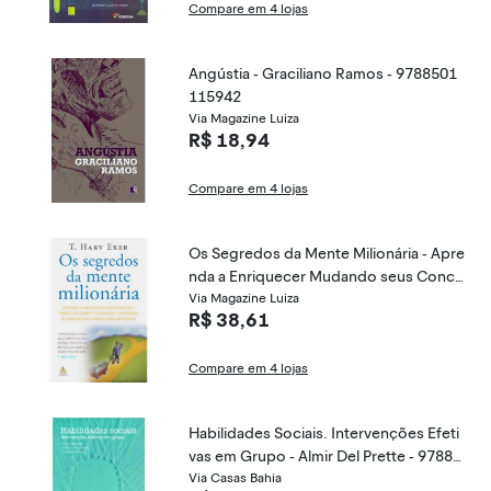
Compare em 4 lojas
Angústia - Graciliano Ramos - 9788501
115942
Via Magazine Luiza
R$ 18,94
Compare em 4 lojas
Os Segredos da Mente Milionária - Apre
nda a Enriquecer Mudando seus Conce
itos Sobre o Dinheiro ... - Eker, T. Harv -
Via Magazine Luiza
R$ 38,61
9788575422397
Compare em 4 lojas
Habilidades Sociais. Intervenções Efeti
vas em Grupo - Almir Del Prette - 97885
80407587
Via Casas Bahia