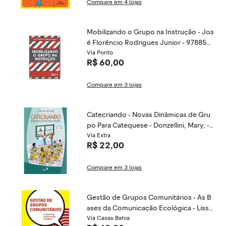
Compare em 4 lojas
Mobilizando o Grupo na Instrução - Jos
é Florêncio Rodrigues Junior - 978854
7302870
Via Ponto
R$ 60,00
Compare em 3 lojas
Catecriando - Novas Dinâmicas de Gru
po Para Catequese - Donzellini, Mary; -
9788534944182
Via Extra
R$ 22,00
Compare em 3 lojas
Gestão de Grupos Comunitários - As B
ases da Comunicação Ecológica - Liss,
Jerome - 9788532306517
Via Casas Bahia