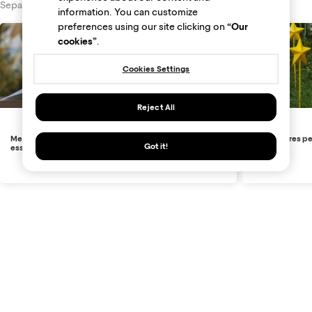
Separamos artigos e vídeos para sua melhor compra
information. You can customize
preferences using our site clicking on
“Our
cookies”
.
Cookies Settings
Reject All
Melhores livros Espíritas e Espiritualistas: Obras
Os melhores per
Got it!
essenciais para jornada espiritual
tempos
Marcas e lojas
Área do anunciante