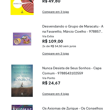
R$ 49,80
Compare em 3 lojas
Desvendando o Grupo de Maracatu - A
na Favaretto, Márcio Coelho - 9788572
088589
Via Extra
R$ 109,00
2x de R$ 54,50
sem juros
Compare em 3 lojas
Nunca Desista de Seus Sonhos - Capa
Comum - 9788543102559
Via Ponto
R$ 24,67
Compare em 4 lojas
Os Axiomas de Zurique - Os Conselhos