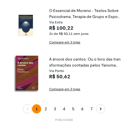
O Essencial de Moreno - Textos Sobre
Psicodrama, Terapia de Grupo e Espon
taneidade - Fox, Jonathan - 978857183
Via Extra
R$ 100,22
7904
2x de R$ 50,11
sem juros
Compare em 3 lojas
A árvore dos cantos: Ou o livro das tran
sformações contadas pelos Yanomami
do grupo Parahiteri
Via Ponto
R$ 50,62
Compare em 3 lojas
1
2
3
4
5
6
7