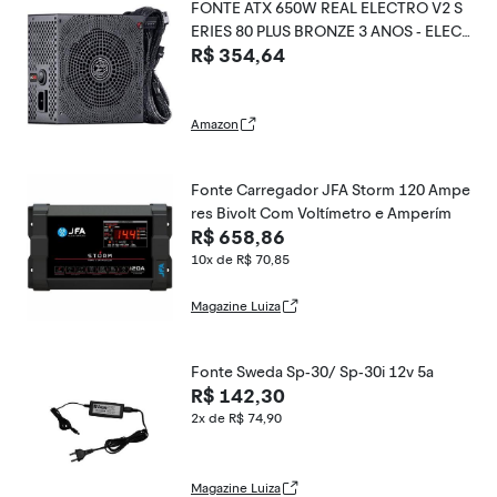
FONTE ATX 650W REAL ELECTRO V2 S
ERIES 80 PLUS BRONZE 3 ANOS - ELEC
R$ 354,64
V2PTO650W - PCYES
Amazon
Fonte Carregador JFA Storm 120 Ampe
res Bivolt Com Voltímetro e Amperím
R$ 658,86
10x de R$ 70,85
Magazine Luiza
Fonte Sweda Sp-30/ Sp-30i 12v 5a
R$ 142,30
2x de R$ 74,90
Magazine Luiza