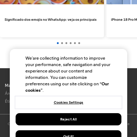
Significado dos emojis no WhatsApp: veja os principais
iPhone 18 Pro M
We’are collecting information to improve
your performance, safe navigation and your
experience about our content and
information. You can customize
preferences using our site clicking on
“Our
Marcas e lojas
cookies”
.
Área do anunciante
Ética e Integridade
Cookies Settings
Reject All
O uso deste site está sujeito aos termos e condições do
Termo de Uso
e
Política de privacidade
.
© Bondfaro. Todos os direitos reservados.
Got it!