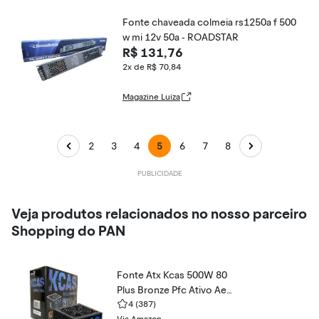
Fonte chaveada colmeia rs1250a f 500
w mi 12v 50a - ROADSTAR
R$ 131,76
2x de R$ 70,84
Magazine Luiza
2
3
4
5
6
7
8
Veja produtos relacionados no nosso parceiro
Shopping do PAN
Fonte Atx Kcas 500W 80
Plus Bronze Pfc Ativo Aer
ocool
4
(387)