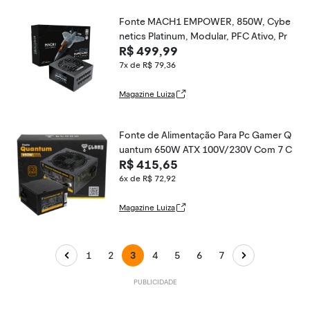
Fonte MACH1 EMPOWER, 850W, Cybe
netics Platinum, Modular, PFC Ativo, Pr
R$ 499,99
7x de R$ 79,36
Magazine Luiza
Fonte de Alimentação Para Pc Gamer Q
uantum 650W ATX 100V/230V Com 7 C
R$ 415,65
6x de R$ 72,92
Magazine Luiza
1
2
3
4
5
6
7