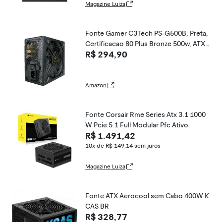
Magazine Luiza
Fonte Gamer C3Tech PS-G500B, Preta,
Certificacao 80 Plus Bronze 500w, ATX,
R$ 294,90
PFC ativo Bivolt automatico 115/230V,
Cooler 120mm
Amazon
Fonte Corsair Rme Series Atx 3.1 1000
W Pcie 5.1 Full Modular Pfc Ativo
R$ 1.491,42
10x de R$ 149,14
sem juros
Magazine Luiza
Fonte ATX Aerocool sem Cabo 400W K
CAS BR
R$ 328,77