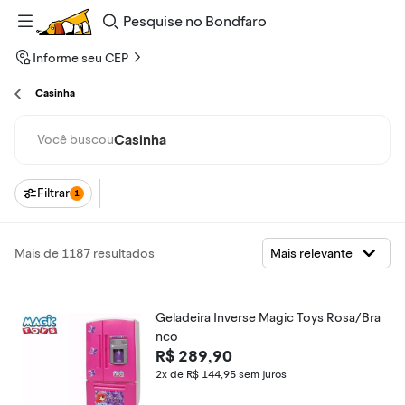
Pesquise
no
Bondfaro
Informe seu CEP
Casinha
Casinha
Você buscou
Filtrar
1
Mais de 1187 resultados
Geladeira Inverse Magic Toys Rosa/Bra
nco
R$ 289,90
2x de R$ 144,95
sem juros