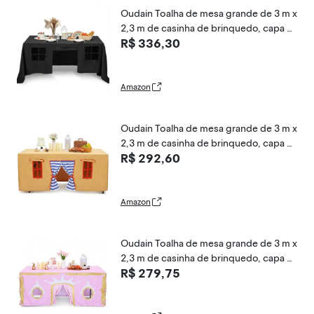
Oudain Toalha de mesa grande de 3 m x
2,3 m de casinha de brinquedo, capa d
R$ 336,30
e barraca, casa de brinquedo para ambi
entes internos e externos, acessório pa
ra festa de aniversário, playground (cor
preta
Amazon
Oudain Toalha de mesa grande de 3 m x
2,3 m de casinha de brinquedo, capa d
R$ 292,60
e barraca, casa de brinquedo para ambi
entes internos e externos, acessório pa
ra festa de aniversário, playground (cor
es
Amazon
Oudain Toalha de mesa grande de 3 m x
2,3 m de casinha de brinquedo, capa d
R$ 279,75
e barraca, casa de brinquedo para ambi
entes internos e externos, acessório pa
ra festa de aniversário, playground (cor