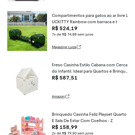
Compartimentos para gatos ao ar livre L
UCKITTY Rainbow com barraca e t
R$ 524,19
7x de R$ 74,88
sem juros
Magazine Luiza
Freso Casinha Estilo Cabana com Cerca
do Infantil. Ideal para Quartos e Brinque
R$ 587,51
dotecas. Estrutura Resistente, Fácil de
Limpar e Espaço Seguro para Crianças
Brincarem Dentro de Casa
Amazon
Brinquedo Casinha Feliz Playset Quarto
E Sala De Estar Com Coelhos - Z
R$ 158,99
2x de R$ 79,50
sem juros