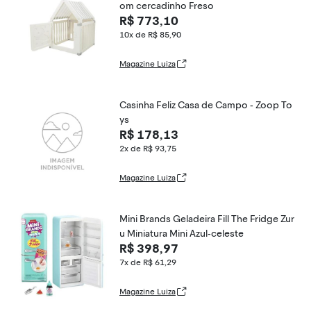
om cercadinho Freso
R$ 773,10
10x de R$ 85,90
Magazine Luiza
Casinha Feliz Casa de Campo - Zoop To
ys
R$ 178,13
2x de R$ 93,75
Magazine Luiza
Mini Brands Geladeira Fill The Fridge Zur
u Miniatura Mini Azul-celeste
R$ 398,97
7x de R$ 61,29
Magazine Luiza