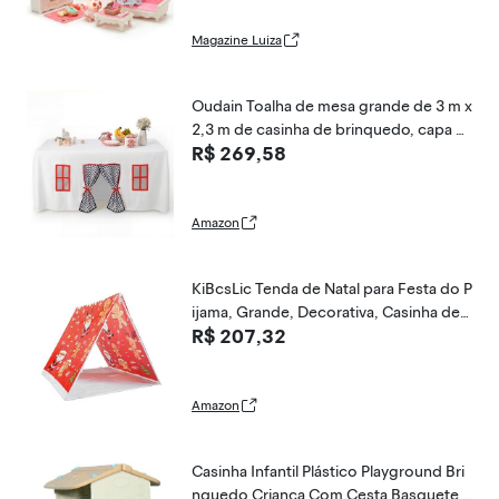
Magazine Luiza
Oudain Toalha de mesa grande de 3 m x
2,3 m de casinha de brinquedo, capa d
R$ 269,58
e barraca, casa de brinquedo para ambi
entes internos e externos, acessório pa
ra festa de aniversário, playground (cor
es preto
Amazon
KiBcsLic Tenda de Natal para Festa do P
ijama, Grande, Decorativa, Casinha de
R$ 207,32
Brinquedo para Crianças, Ideal para Bri
ncar em Casa, ao Ar Livre e em Ambient
es
Amazon
Casinha Infantil Plástico Playground Bri
nquedo Criança Com Cesta Basquete I