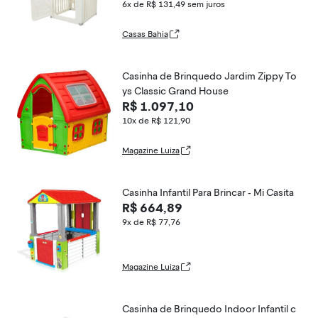
6x de R$ 131,49
sem juros
Casas Bahia
Casinha de Brinquedo Jardim Zippy To
ys Classic Grand House
R$ 1.097,10
10x de R$ 121,90
Magazine Luiza
Casinha Infantil Para Brincar - Mi Casita
R$ 664,89
9x de R$ 77,76
Magazine Luiza
Casinha de Brinquedo Indoor Infantil c