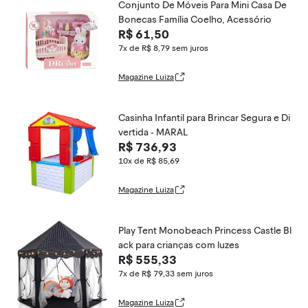
Conjunto De Móveis Para Mini Casa De
Bonecas Família Coelho, Acessório
R$ 61,50
7x de R$ 8,79
sem juros
Magazine Luiza
Casinha Infantil para Brincar Segura e Di
vertida - MARAL
R$ 736,93
10x de R$ 85,69
Magazine Luiza
Play Tent Monobeach Princess Castle Bl
ack para crianças com luzes
R$ 555,33
7x de R$ 79,33
sem juros
Magazine Luiza