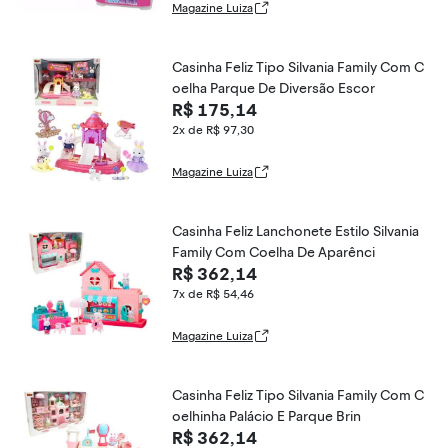
Magazine Luiza
Casinha Feliz Tipo Silvania Family Com C
oelha Parque De Diversão Escor
R$ 175,14
2x de R$ 97,30
Magazine Luiza
Casinha Feliz Lanchonete Estilo Silvania
Family Com Coelha De Aparênci
R$ 362,14
7x de R$ 54,46
Magazine Luiza
Casinha Feliz Tipo Silvania Family Com C
oelhinha Palácio E Parque Brin
R$ 362,14