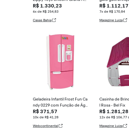
R$ 1.330,23
R$ 1.112,17
use
PRETO - Chocm
6x de R$ 254,83
7x de R$ 170,84
Casas Bahia
Magazine Luiza
Geladeira Infantil Frost Fun Ca
Casinha de Bri
ndy 0229 com Função de Águ
l Rosa - Bel Fix
R$ 371,57
R$ 1.281,28
a de Verdade e Recursos Inte
rativos Rosa Frost
10x de R$ 41,28
12x de R$ 106,77
Webcontinental
Magazine Luiza