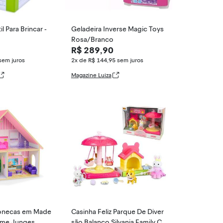
l Para Brincar -
Geladeira Inverse Magic Toys
Rosa/Branco
R$ 289,90
sem juros
2x de R$ 144,95
sem juros
Magazine Luiza
onecas em Made
Casinha Feliz Parque De Diver
Home Junges
são Balanço Silvania Family C/