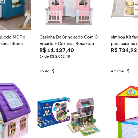
nquedo MDF c
Casinha De Brinquedo Com C
simhoa Kit f
sanal Branco/
ercado E Cortinas Rosa/bran
para casinha 
R$ 11.137,40
R$ 734,92
Belo
co
antil, castelo
x130 cm, fácil
6x de R$ 2.062,48
jardim, multiu
vável à
Ponto
Amazon