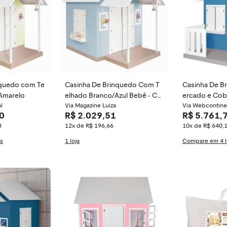
nquedo com Te
Casinha De Brinquedo Com T
Casinha De B
 Amarelo
elhado Branco/Azul Bebê - Cri
ercado e Cob
l
ança Feliz
Via Magazine Luiza
Claro/Branco -
Via Webcontine
0
R$ 2.029,51
R$ 5.761,
8
12x de R$ 196,66
10x de R$ 640,
as
1 loja
Compare em 4 l