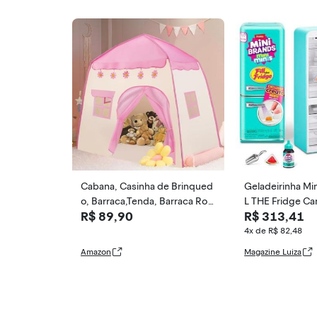
Cabana, Casinha de Brinqued
Geladeirinha Mi
o, Barraca,Tenda, Barraca Ros
L THE Fridge Ca
R$ 89,90
R$ 313,41
a, Dobrável E Fácil de Montar
4x de R$ 82,48
Amazon
Magazine Luiza