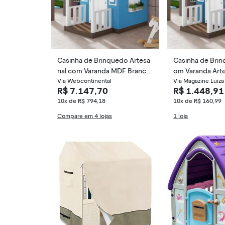
Casinha de Brinquedo Artesa
Casinha de Bri
nal com Varanda MDF Branco/
om Varanda Arte
Azul Rei - Criança Feliz
Via Webcontinental
Azul L12 - Gran 
Via Magazine Luiza
R$ 7.147,70
R$ 1.448,91
10x de R$ 794,18
10x de R$ 160,99
Compare em 4 lojas
1 loja