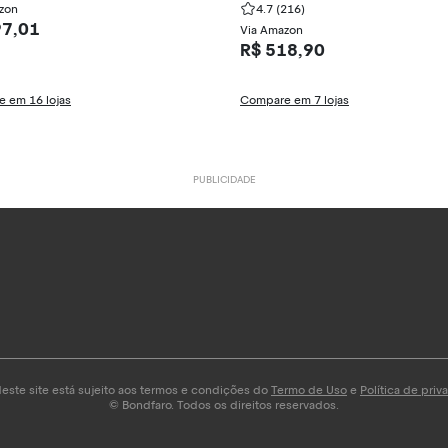
zon
4.7
(216)
97,01
Via Amazon
R$ 518,90
 em 16 lojas
Compare em 7 lojas
este site está sujeito aos termos e condições do
Termo de Uso
e
Política de pri
© Bondfaro. Todos os direitos reservados.