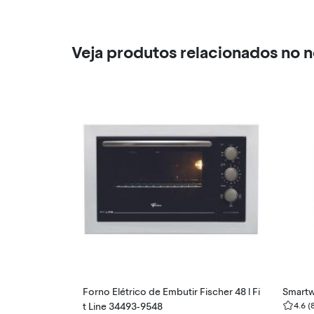
Veja produtos relacionados no 
Forno Elétrico de Embutir Fischer 48 l Fi
Smartw
t Line 34493-9548
4.6
(