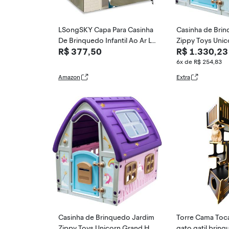
LSongSKY Capa Para Casinha
Casinha de Bri
De Brinquedo Infantil Ao Ar Li
Zippy Toys Uni
R$ 377,50
R$ 1.330,23
vre, Impermeável Brinquedo,
use
Protege As Crianças Madeira
6x de R$ 254,83
Da Chuva, Neve, Sujeira E Tem
Amazon
Extra
pestades Granizo (114 Cm Co
mprimento X 99 Largura 138
Al
Casinha de Brinquedo Jardim
Torre Cama Toc
Zippy Toys Unicorn Grand Ho
gato gatil brin