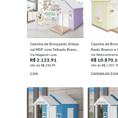
Casinha de Brinquedo Artesa
Casinha de Bri
nal MDF com Telhado Branc
lhado Branco e
o/Lilás L12 - Gran Belo
Via Magazine Luiza
Via Webcontinenta
R$ 2.123,91
R$ 10.870,1
10x de R$ 235,99
10x de R$ 1.207,7
1 loja
Compare em 3 loj