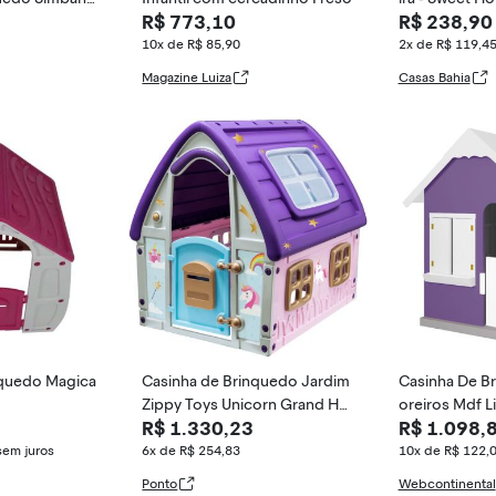
R$ 773,10
R$ 238,90
as
10x de R$ 85,90
2x de R$ 119,4
Magazine Luiza
Casas Bahia
nquedo Magica
Casinha de Brinquedo Jardim
Casinha De B
Zippy Toys Unicorn Grand Ho
oreiros Mdf Li
R$ 1.330,23
R$ 1.098,
use
ança Feliz
sem juros
6x de R$ 254,83
10x de R$ 122,
Ponto
Webcontinental