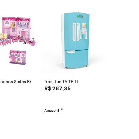
0 peças
onhos Suites Br
frost fun TA TE TI
R$ 287,35
Amazon