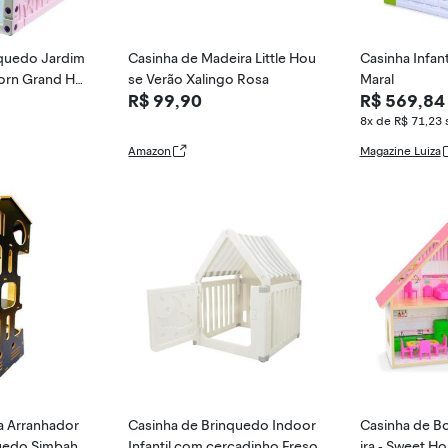
nquedo Jardim
Casinha de Madeira Little Hou
Casinha Infanti
corn Grand Ho
se Verão Xalingo Rosa
Maral
R$ 99,90
R$ 569,84
8x de R$ 71,23
Amazon
Magazine Luiza
a Arranhador
Casinha de Brinquedo Indoor
Casinha de B
quedo Simbah-
Infantil com cercadinho Freso
ira - Sweet 