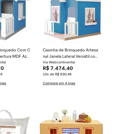
rinquedo Com C
Casinha de Brinquedo Artesa
ertura MDF Azul
nal Janela Lateral Versátil com
 Criança Feliz
ntal
Cortinas MDF Azul/Branco L1
Via Webcontinental
70
R$ 7.474,40
2 - Criança Feliz
18
10x de R$ 830,48
ojas
Compare em 4 lojas