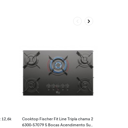
t 12,6k
Cooktop Fischer Fit Line Tripla chama 2
Smartwatch X
6300-57079 5 Bocas Acendimento Sup
ve Alexa e Ch