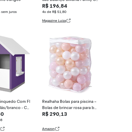
R$ 196,84
Coelha De
5
sem juros
4x de R$ 51,80
Magazine Luiza
rinquedo Com Fl
Realhaha Bolas para piscina –
lás/branco - Cri
Bolas de brincar rosa para be
80
R$ 290,13
bês meninas, crianças, barrac
a de brincar, casinha de brinq
08
uedo, decoração de festa, 10
Amazon