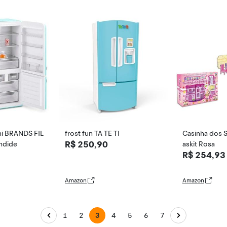
ni BRANDS FIL
frost fun TA TE TI
Casinha dos S
R$ 250,90
ndide
askit Rosa
R$ 254,93
Amazon
Amazon
1
2
3
4
5
6
7