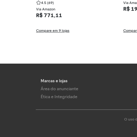
4.5
(69)
Via Ama
R$ 1
Via Amazon
R$ 771,11
Compare em 9 lojas
Compare
Marcas e lojas
Área do anunciante
Ética e Integridade
O uso d