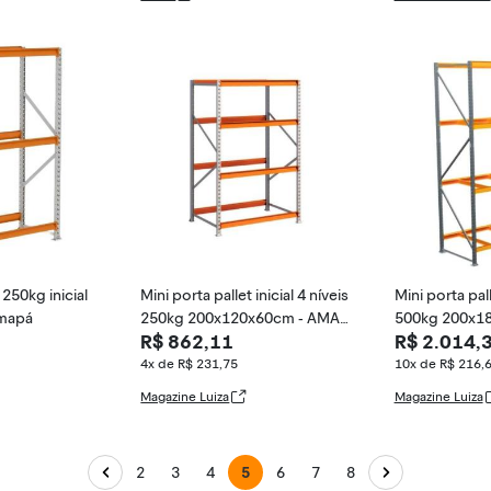
 250kg inicial
Mini porta pallet inicial 4 níveis
Mini porta pall
Amapá
250kg 200x120x60cm - AMAP
500kg 200x1
R$ 862,11
R$ 2.014,
Á
Á
4x de R$ 231,75
10x de R$ 216,
Magazine Luiza
Magazine Luiza
2
3
4
5
6
7
8