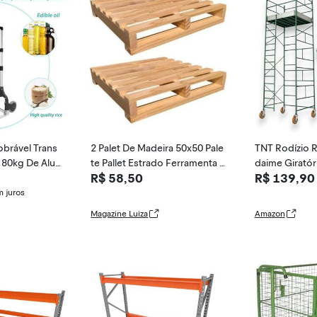
brável Trans
2 Palet De Madeira 50x50 Pale
TNT Rodízio R
 80kg De Alu
te Pallet Estrado Ferramenta -
daime Giratór
R$ 58,50
R$ 139,90
Dos Herman
Freio Industri
6 Polegadas
 juros
Magazine Luiza
Amazon