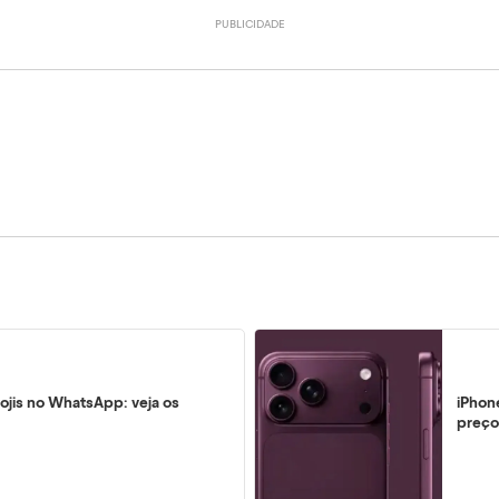
ojis no WhatsApp: veja os
iPhon
preço