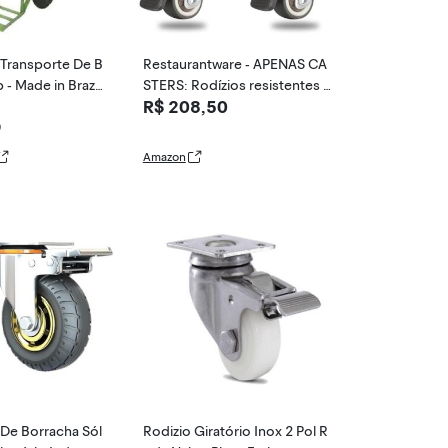
 Transporte De B
Restaurantware - APENAS CA
 - Made in Brazi
STERS: Rodízios resistentes d
R$ 208,50
e 2,5 cm RW, 4 rodízios de pla
ca giratória - 2 rodas fixas e 2
0
de freio, sem ruído, rodízios g
Amazon
iratórios de placa de aço inoxi
dável cinza, para
 De Borracha Sól
Rodizio Giratório Inox 2 Pol R