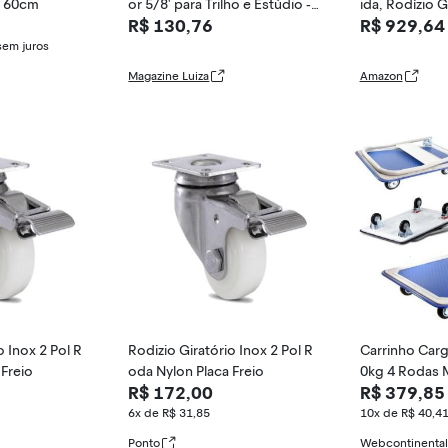
x 60cm
or 5/8' para Trilho e Estúdio -
ida, Rodízio G
R$ 130,76
R$ 929,64
Nice Foto
al, Com Rodíz
De Freio, Rod
sem juros
ara Móveis D
Magazine Luiza
Amazon
a De Até 1000
4in
o Inox 2 Pol R
Rodizio Giratório Inox 2 Pol R
Carrinho Carg
 Freio
oda Nylon Placa Freio
0kg 4 Rodas 
R$ 172,00
R$ 379,85
e Ferro Refo
ogistica Dobr
6x de R$ 31,85
10x de R$ 40,4
Caixas Pr
Ponto
Webcontinental