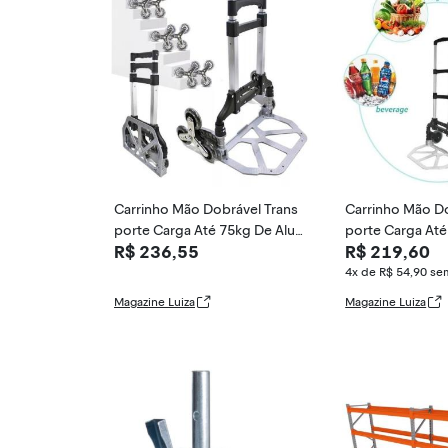
Carrinho Mão Dobrável Trans
Carrinho Mão Do
porte Carga Até 75kg De Alu
porte Carga Até
R$ 236,55
R$ 219,60
mínio 3 rodas -
minio - Tomate
4x de R$ 54,90
sem
Magazine Luiza
Magazine Luiza