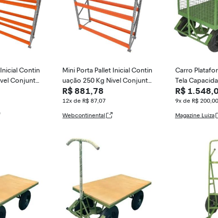
 Inicial Contin
Mini Porta Pallet Inicial Contin
Carro Plataf
vel Conjunto
uação 250 Kg Nivel Conjunto
Tela Capacid
R$ 881,78
R$ 1.548,
Módulo 200x18
Paletes Palete Módulo 200x18
0kg - Made in
0x60
12x de R$ 87,07
9x de R$ 200,0
Webcontinental
Magazine Luiza