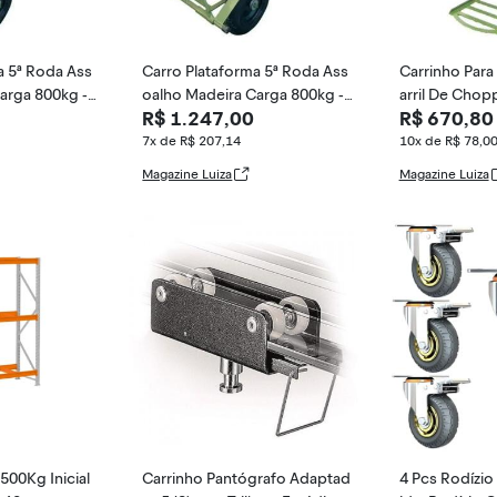
a 5ª Roda Ass
Carro Plataforma 5ª Roda Ass
Carrinho Para
arga 800kg -
oalho Madeira Carga 800kg -
arril De Chopp
R$ 1.247,00
R$ 670,80
Made in Brazil
l, AZUL
7x de R$ 207,14
10x de R$ 78,0
Magazine Luiza
Magazine Luiza
 500Kg Inicial
Carrinho Pantógrafo Adaptad
4 Pcs Rodízio