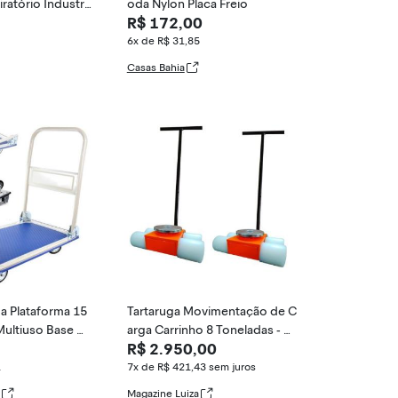
iratório Industri
oda Nylon Placa Freio
R$ 172,00
ios De Carrinho
ízios Pesados, P
6x de R$ 31,85
iy Workbeh, Carg
Casas Bahia
kg, 4withbrake,
a Plataforma 15
Tartaruga Movimentação de C
Multiuso Base D
arga Carrinho 8 Toneladas - C
R$ 2.950,00
rcada Armazem L
JET
avel Transporte
1
7x de R$ 421,43
sem juros
Magazine Luiza