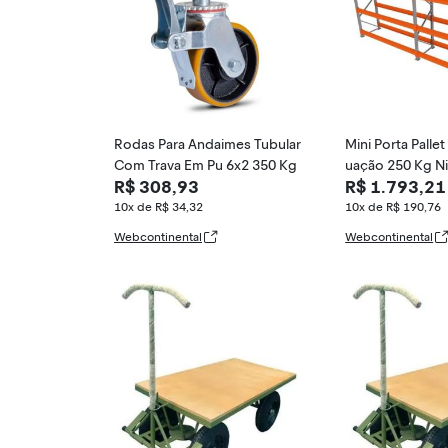
Rodas Para Andaimes Tubular
Mini Porta Pallet
Com Trava Em Pu 6x2 350 Kg
uação 250 Kg Ni
R$ 308,93
R$ 1.793,21
Paletes Palete 
0x60
10x de R$ 34,32
10x de R$ 190,76
Webcontinental
Webcontinental