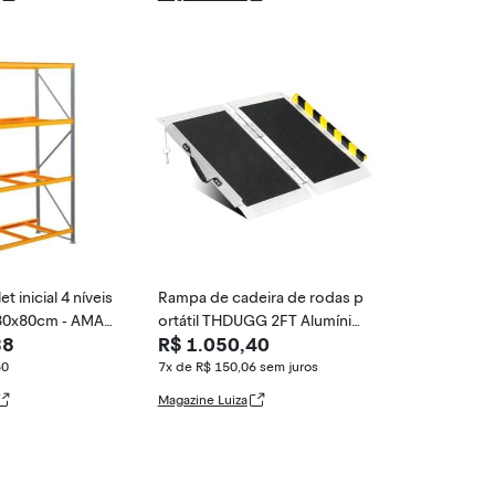
et inicial 4 níveis
Rampa de cadeira de rodas p
80x80cm - AMAP
ortátil THDUGG 2FT Alumínio
38
R$ 1.050,40
800 LBS
60
7x de R$ 150,06
sem juros
Magazine Luiza