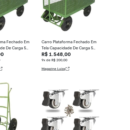
orma Fechado Em
Carro Plataforma Fechado Em
ade De Carga 50
Tela Capacidade De Carga 50
00
R$ 1.548,00
 B
0kg - Made in B
0
9x de R$ 200,00
Magazine Luiza