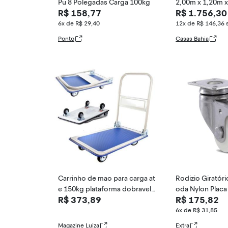
Pu 8 Polegadas Carga 100kg
2,00m x 1,20m 
R$ 158,77
R$ 1.756,30
6x de R$ 29,40
12x de R$ 146,36
Ponto
Casas Bahia
Carrinho de mao para carga at
Rodizio Giratóri
e 150kg plataforma dobravel r
oda Nylon Placa
R$ 373,89
R$ 175,82
esistente tr
6x de R$ 31,85
Magazine Luiza
Extra