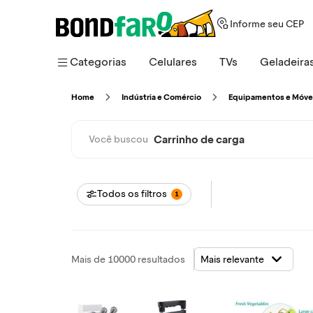
Informe seu CEP
Categorias
Celulares
TVs
Geladeira
Home
Indústria e Comércio
Equipamentos e Móve
Carrinho de carga
Você buscou
Todos os filtros
1
Mais de 10000 resultados