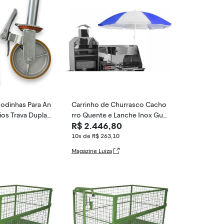
odinhas Para An
Carrinho de Churrasco Cacho
ios Trava Dupla
rro Quente e Lanche Inox Gua
R$ 2.446,80
al Ferro Fundido
rda Sol com Rod
10x de R$ 263,10
Magazine Luiza