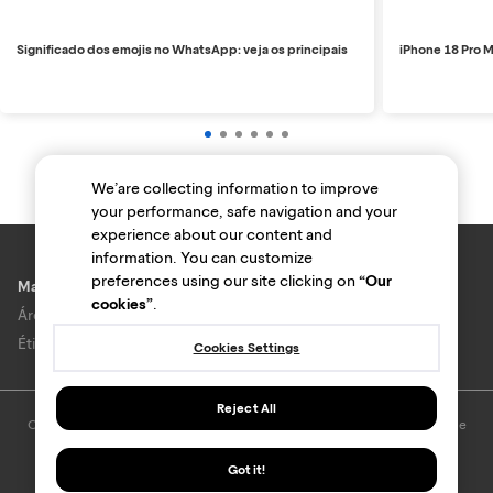
Significado dos emojis no WhatsApp: veja os principais
iPhone 18 Pro M
We’are collecting information to improve
your performance, safe navigation and your
experience about our content and
information. You can customize
preferences using our site clicking on
“Our
Marcas e lojas
cookies”
.
Área do anunciante
Ética e Integridade
Cookies Settings
Reject All
O uso deste site está sujeito aos termos e condições do
Termo de Uso
e
Política de privacidade
.
© Bondfaro. Todos os direitos reservados.
Got it!