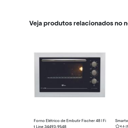
Veja produtos relacionados no 
Forno Elétrico de Embutir Fischer 48 l Fi
Smartw
t Line 34493-9548
4.6
(