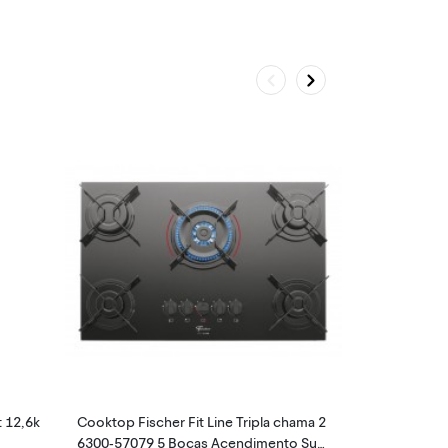
t 12,6k
Cooktop Fischer Fit Line Tripla chama 2
Smartwatch X
6300-57079 5 Bocas Acendimento Sup
ve Alexa e Ch