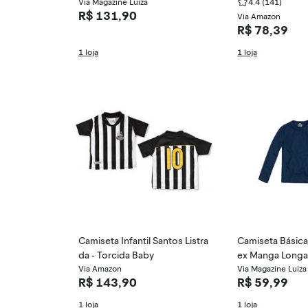
Via Magazine Luiza
ao Ar Livre, 6,
4.4
(141)
R$ 131,90
Via Amazon
R$ 78,39
1 loja
1 loja
Camiseta Infantil Santos Listra
Camiseta Básica 
da - Torcida Baby
ex Manga Longa
Via Amazon
Via Magazine Luiza
R$ 143,90
R$ 59,99
1 loja
1 loja