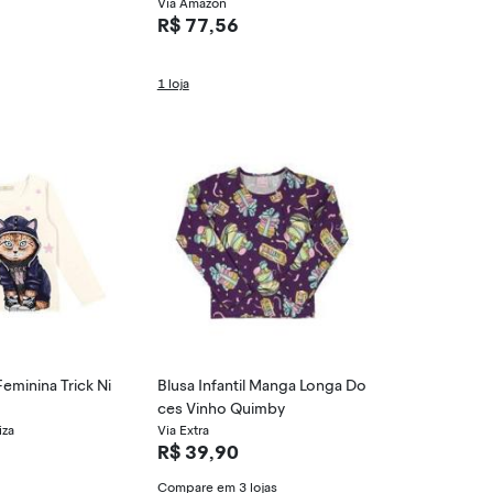
ao Ar Livre, 2,
Via Amazon
R$ 77,56
1 loja
 Feminina Trick Ni
Blusa Infantil Manga Longa Do
ces Vinho Quimby
iza
Via Extra
R$ 39,90
Compare em 3 lojas