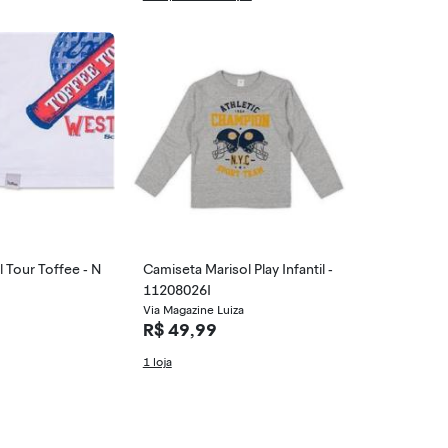
l Tour Toffee - N
Camiseta Marisol Play Infantil -
11208026I
Via Magazine Luiza
R$ 49,99
1 loja