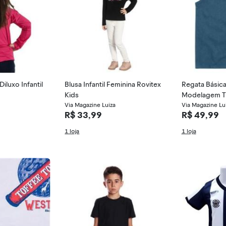
iluxo Infantil
Blusa Infantil Feminina Rovitex
Regata Básica
Kids
Modelagem Tr
Via Magazine Luiza
g Kids
Via Magazine Lu
R$ 33,99
R$ 49,99
1 loja
1 loja