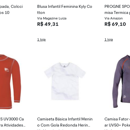
pada, Colcci
Blusa Infantil Feminina Kyly Co
PROGNE SPO
Fun, 10, , Meninos 10
tton
misa Termica 
Via Magazine Luiza
ao Ar Livre, 4,
Via Amazon
R$ 49,31
R$ 69,10
1 loja
1 loja
S UV3000 Ca
Camiseta Básica Infantil Menin
Camisa Fator 
ra Atividades
o Com Gola Redonda Hering
ar UV50+ Poker