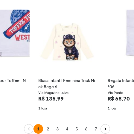
Tour Toffee - N
Blusa Infantil Feminina Trick Ni
Regata Infanti
ck Bege 6
º06
Via Magazine Luiza
Via Ponto
R$ 135,99
R$ 68,70
1 loja
1 loja
1
2
3
4
5
6
7