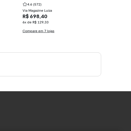
erautomático
4.6
(572)
4.6
(204)
Via Magazine Luiza
Via Magazine Lu
R$ 698,40
R$ 234,00
6x de R$ 129,33
5x de R$ 52,00
Compare em 7 lojas
Compare em 15 