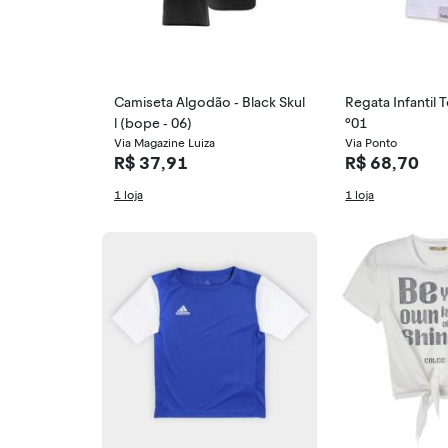
Camiseta Algodão - Black Skul
Regata Infantil 
l (bope - 06)
º01
Via Magazine Luiza
Via Ponto
R$ 37,91
R$ 68,70
1 loja
1 loja