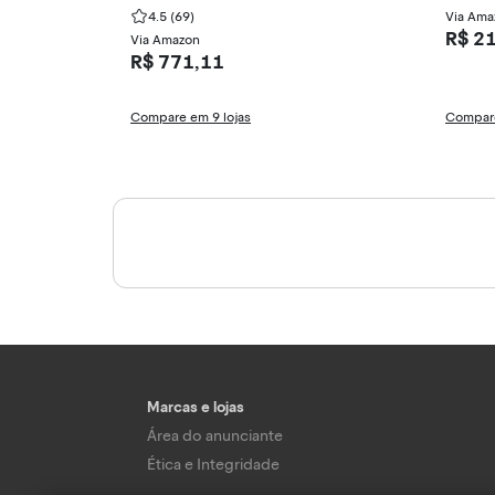
4.5
(69)
Via Ama
R$ 2
Via Amazon
R$ 771,11
Compare em 9 lojas
Compare
Marcas e lojas
Área do anunciante
Ética e Integridade