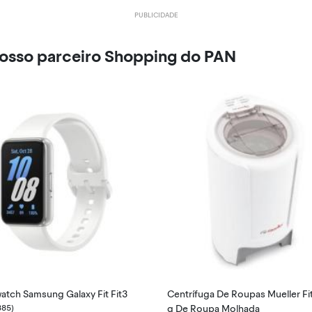
nosso parceiro Shopping do PAN
atch Samsung Galaxy Fit Fit3
Centrífuga De Roupas Mueller Fi
885)
g De Roupa Molhada