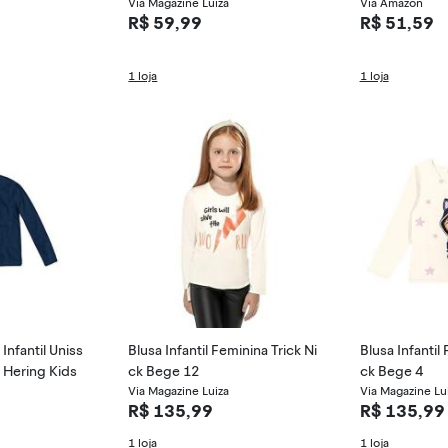
Kids
Via Magazine Luiza
ga Longa
Via Amazon
R$ 59,99
R$ 51,59
1 loja
1 loja
Infantil Uniss
Blusa Infantil Feminina Trick Ni
Blusa Infantil
 Hering Kids
ck Bege 12
ck Bege 4
Via Magazine Luiza
Via Magazine Lu
R$ 135,99
R$ 135,99
1 loja
1 loja