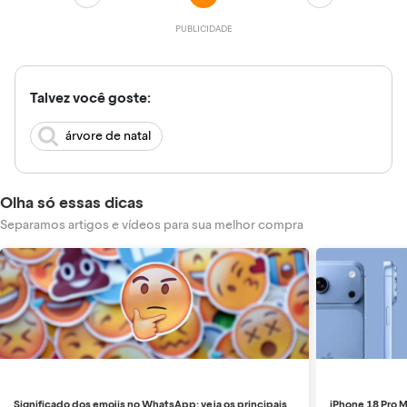
Talvez você goste:
árvore de natal
Olha só essas dicas
Separamos artigos e vídeos para sua melhor compra
Significado dos emojis no WhatsApp: veja os principais
iPhone 18 Pro M