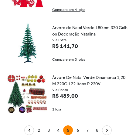
Compare em 4 lojas
Arvore de Natal Verde 180 cm 320 Galh
os Decoração Natalina
Via Extra
R$ 141,70
Compare em 3 lojas
Árvore De Natal Verde Dinamarca 1,20
M 220G 122 Itens P 220V
Via Ponto
R$ 489,00
1 loja
2
3
4
5
6
7
8