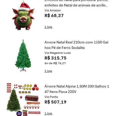
enfeites de Natal de animais de acrílico
2D, enfeites de árvore de Natal de porc
Via Amazon
R$ 68,37
o com bola, enfeites fofos de pingente
de porco para galhos, árvores, portas,
1 loja
Arvore Natal Real 210cm com 1150 Gal
hos Pé de Ferro Sodalita
Via Magazine Luiza
R$ 315,75
6x de R$ 76,27
1 loja
Árvore Natal Alpina 1,50M 330 Galhos 1
47 Itens Pisca 220V
Via Ponto
R$ 507,19
1 loja