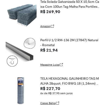
Tela Solada Galvanizada 50 X 10,5cm Ca
ixa Com 100un Tag Malha Para Portões
R$ 269,90
Pets Jardim Fachada Alvenaria Cerca
Amazon
Perfil U 1/2 RM-136 2M (27847) Natural
- Rometal
R$ 21,94
Magazine Luiza
TELA HEXAGONAL GALINHEIRO TAG M
ALHA 2&quot; FIO BWG 18 (1,24mm) R
R$ 227,70
L 25X0,8m
6x de R$ 37,95
sem juros
Casas Bahia