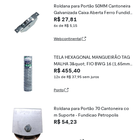
Roldana para Portão 50MM Cantoneira
Galvanizada Caixa Aberta Ferro Fundid
R$ 27,81
o Fundição Petrópolis
6x de R$ 5,15
Webcontinental
TELA HEXAGONAL MANGUEIRÃO TAG
MALHA 3&quot; FIO BWG 16 (1,65mm)
R$ 455,40
RL 50X0,8m
12x de R$ 37,95
sem juros
Ponto
Roldana para Portão 70 Cantoneira co
m Suporte - Fundicao Petropolis
R$ 54,23