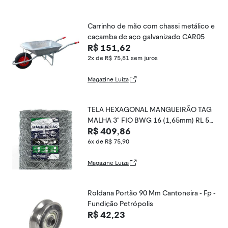
Carrinho de mão com chassi metálico e
caçamba de aço galvanizado CAR05
R$ 151,62
2x de R$ 75,81
sem juros
Magazine Luiza
TELA HEXAGONAL MANGUEIRÃO TAG
MALHA 3" FIO BWG 16 (1,65mm) RL 50
R$ 409,86
X0,8m
6x de R$ 75,90
Magazine Luiza
Roldana Portão 90 Mm Cantoneira - Fp -
Fundição Petrópolis
R$ 42,23