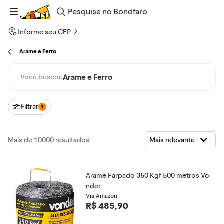
Pesquise
no
Bondfaro
Informe seu CEP
Arame e Ferro
Arame e Ferro
Você buscou
Filtrar
1
Mais de 10000 resultados
Arame Farpado 350 Kgf 500 metros Vo
nder
Via Amazon
R$ 485,90