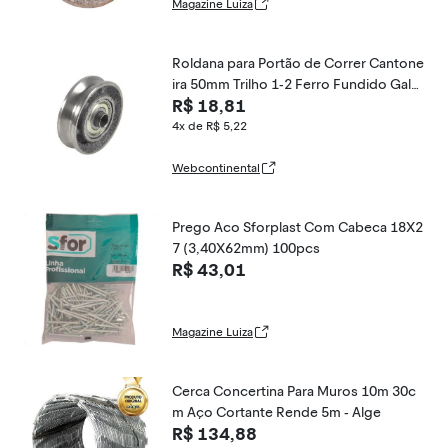
Magazine Luiza
Roldana para Portão de Correr Cantone
ira 50mm Trilho 1-2 Ferro Fundido Galv
R$ 18,81
anizado Fundição Petrópolis
4x de R$ 5,22
Webcontinental
Prego Aco Sforplast Com Cabeca 18X2
7 (3,40X62mm) 100pcs
R$ 43,01
Magazine Luiza
Cerca Concertina Para Muros 10m 30c
m Aço Cortante Rende 5m - Alge
R$ 134,88