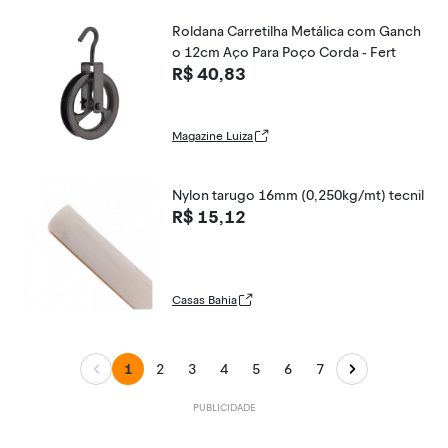
Roldana Carretilha Metálica com Ganch
o 12cm Aço Para Poço Corda - Fert
R$ 40,83
Magazine Luiza
Nylon tarugo 16mm (0,250kg/mt) tecnil
R$ 15,12
Casas Bahia
1
2
3
4
5
6
7