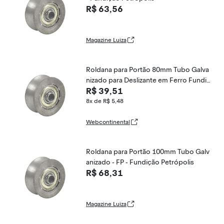
R$ 63,56
Magazine Luiza
Roldana para Portão 80mm Tubo Galva
nizado para Deslizante em Ferro Fundid
R$ 39,51
o Fundição Petrópolis
8x de R$ 5,48
Webcontinental
Roldana para Portão 100mm Tubo Galv
anizado - FP - Fundição Petrópolis
R$ 68,31
Magazine Luiza