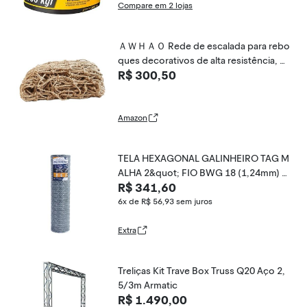
Compare em 2 lojas
ＡＷＨＡＯ Rede de escalada para rebo
ques decorativos de alta resistência, m
R$ 300,50
alha de corda de cânhamo versátil, red
e de carga para, corrimão, playground,
2mx5m
Amazon
TELA HEXAGONAL GALINHEIRO TAG M
ALHA 2&quot; FIO BWG 18 (1,24mm) R
R$ 341,60
L 25X1,2m
6x de R$ 56,93
sem juros
Extra
Treliças Kit Trave Box Truss Q20 Aço 2,
5/3m Armatic
R$ 1.490,00