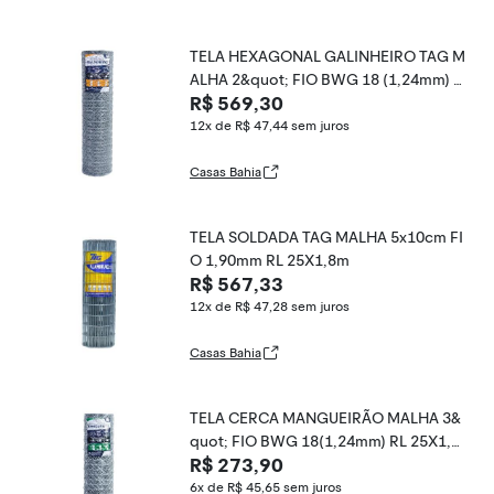
TELA HEXAGONAL GALINHEIRO TAG M
ALHA 2&quot; FIO BWG 18 (1,24mm) R
R$ 569,30
L 50X1,0m
12x de R$ 47,44
sem juros
Casas Bahia
TELA SOLDADA TAG MALHA 5x10cm FI
O 1,90mm RL 25X1,8m
R$ 567,33
12x de R$ 47,28
sem juros
Casas Bahia
TELA CERCA MANGUEIRÃO MALHA 3&
quot; FIO BWG 18(1,24mm) RL 25X1,5
R$ 273,90
m
6x de R$ 45,65
sem juros