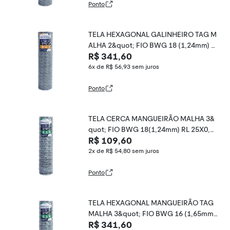
Ponto
TELA HEXAGONAL GALINHEIRO TAG M
ALHA 2&quot; FIO BWG 18 (1,24mm) R
R$ 341,60
L 50X0,6m
6x de R$ 56,93
sem juros
Ponto
TELA CERCA MANGUEIRÃO MALHA 3&
quot; FIO BWG 18(1,24mm) RL 25X0,6
R$ 109,60
m
2x de R$ 54,80
sem juros
Ponto
TELA HEXAGONAL MANGUEIRÃO TAG
MALHA 3&quot; FIO BWG 16 (1,65mm)
R$ 341,60
RL 50X0,6m