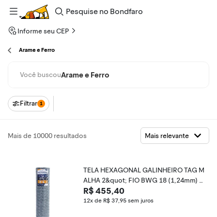
Pesquise
no
Bondfaro
Informe seu CEP
Arame e Ferro
Arame e Ferro
Você buscou
Filtrar
1
Mais de 10000 resultados
TELA HEXAGONAL GALINHEIRO TAG M
ALHA 2&quot; FIO BWG 18 (1,24mm) R
R$ 455,40
L 50X0,8m
12x de R$ 37,95
sem juros