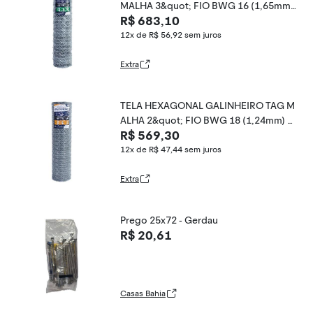
MALHA 3&quot; FIO BWG 16 (1,65mm)
R$ 683,10
RL 50X1,2m
12x de R$ 56,92
sem juros
Extra
TELA HEXAGONAL GALINHEIRO TAG M
ALHA 2&quot; FIO BWG 18 (1,24mm) R
R$ 569,30
L 50X1,0m
12x de R$ 47,44
sem juros
Extra
Prego 25x72 - Gerdau
R$ 20,61
Casas Bahia