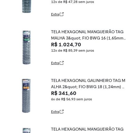
12x de R$ 47,28
sem juros
Extra
TELA HEXAGONAL MANGUEIRÃO TAG
MALHA 3&quot; FIO BWG 16 (1,65mm)
R$ 1.024,70
RL 50X1,8m
12x de R$ 85,39
sem juros
Extra
TELA HEXAGONAL GALINHEIRO TAG M
ALHA 2&quot; FIO BWG 18 (1,24mm) R
R$ 341,60
L 50X0,6m
6x de R$ 56,93
sem juros
Extra
TELA HEXAGONAL MANGUEIRÃO TAG