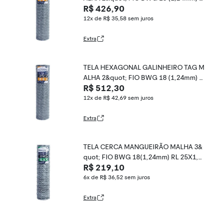
R$ 426,90
L 25X1,5m
12x de R$ 35,58
sem juros
Extra
TELA HEXAGONAL GALINHEIRO TAG M
ALHA 2&quot; FIO BWG 18 (1,24mm) R
R$ 512,30
L 25X1,8m
12x de R$ 42,69
sem juros
Extra
TELA CERCA MANGUEIRÃO MALHA 3&
quot; FIO BWG 18(1,24mm) RL 25X1,2
R$ 219,10
m
6x de R$ 36,52
sem juros
Extra