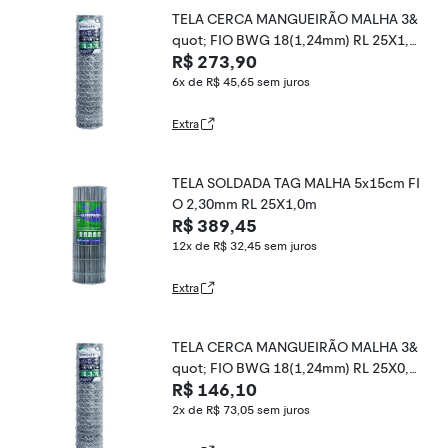
TELA CERCA MANGUEIRÃO MALHA 3&
quot; FIO BWG 18(1,24mm) RL 25X1,5
R$ 273,90
m
6x de R$ 45,65
sem juros
Extra
TELA SOLDADA TAG MALHA 5x15cm FI
O 2,30mm RL 25X1,0m
R$ 389,45
12x de R$ 32,45
sem juros
Extra
TELA CERCA MANGUEIRÃO MALHA 3&
quot; FIO BWG 18(1,24mm) RL 25X0,8
R$ 146,10
m
2x de R$ 73,05
sem juros