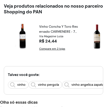
Veja produtos relacionados no nosso parceiro
Shopping do PAN
Vinho Concha Y Toro Res
ervado CARMENERE - 75
0ml
Via Magazine Luiza
R$ 24,44
Compare em 2 lojas
Talvez você goste:
vinho
vinho pergola
vinho angelica zapata
Olha só essas dicas