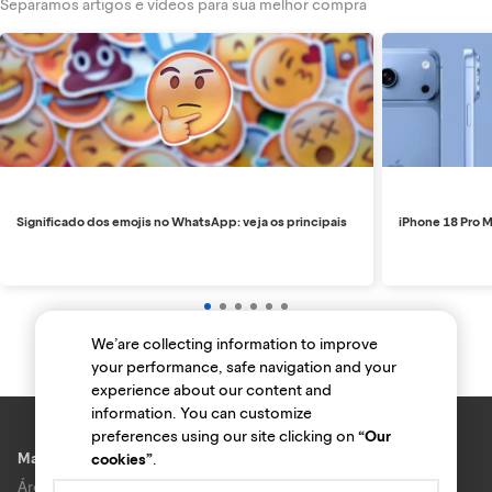
Separamos artigos e vídeos para sua melhor compra
Significado dos emojis no WhatsApp: veja os principais
iPhone 18 Pro M
We’are collecting information to improve
your performance, safe navigation and your
experience about our content and
information. You can customize
preferences using our site clicking on
“Our
Marcas e lojas
cookies”
.
Área do anunciante