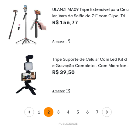
ULANZI MA09 Tripé Extensível para Celu
lar, Vara de Selfie de 71" com Clipe, Trip
R$ 156,77
é de Viagem com Controle Remoto Re
carregável para iPhone, Sony, Canon, G
oPro
Amazon
Tripé Suporte de Celular Com Led Kit d
e Gravação Completo - Com Microfone
R$ 39,50
Condensador P2 e Controle Sem Fio - E
stabilizador de Vídeo para Youtubers e
Criadores de Conteúdo - BOLYDOOM
Amazon
1
2
3
4
5
6
7