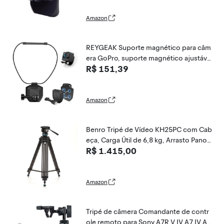
te de capacete
Amazon
REYGEAK Suporte magnético para câm
era GoPro, suporte magnético ajustáve
R$ 151,39
l, compatível com GoPro Hero 12/11 Bl
ack Hero 10/9/8/7, Insta360 e a maiori
a das câmeras de ação
Amazon
Benro Tripé de Vídeo KH25PC com Cab
eça, Carga Útil de 6,8 kg, Arrasto Panor
R$ 1.415,00
âmico Contínuo, Prata
Amazon
Tripé de câmera Comandante de contr
ole remoto para Sony A7R V IV A7 IV A7