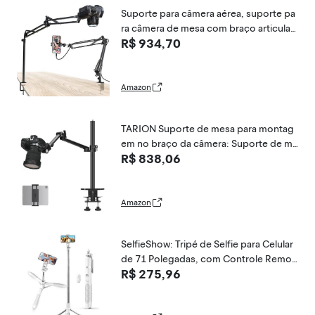
Suporte para câmera aérea, suporte pa
ra câmera de mesa com braço articulad
R$ 934,70
o, capacidade de carga de 2,3 kg, supo
rte ajustável de 360° para telefone/DSL
R/webcam, suporte de mesa C-Clamp
para gravação
Amazon
TARION Suporte de mesa para montag
em no braço da câmera: Suporte de me
R$ 838,06
sa DSLR resistente com suporte para ta
blet grampo duplo C adaptador de par
afuso 1/4 3/8 Braço articulado para tra
nsmissão de
Amazon
SelfieShow: Tripé de Selfie para Celular
de 71 Polegadas, com Controle Remot
R$ 275,96
o, Ajustável Extra Alto, Leve e Portátil, C
ompatível com iPhone 15/14/13 Pro M
ax, Gopro, Android, DJI (Branco)