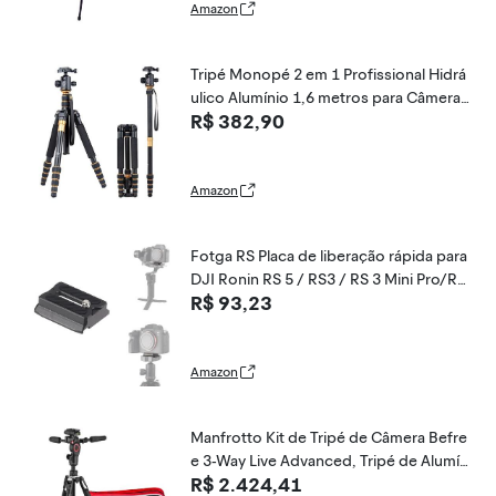
Amazon
Tripé Monopé 2 em 1 Profissional Hidrá
ulico Alumínio 1,6 metros para Câmeras
R$ 382,90
Fotográficas triprox600 IMAGEMTECH
ITWO
Amazon
Fotga RS Placa de liberação rápida para
DJI Ronin RS 5 / RS3 / RS 3 Mini Pro/RS
R$ 93,23
2 / RSC 2 / RS 4 / RS 4 / RS 4 Pro/RS 4
Mini Gimbal Stabilizer DSLR Mirrorless C
amera Compatível com Tripé Arca Swiss
Amazon
Manfrotto Kit de Tripé de Câmera Befre
e 3-Way Live Advanced, Tripé de Alumín
R$ 2.424,41
io para Viagem, Trava de Alavanca com