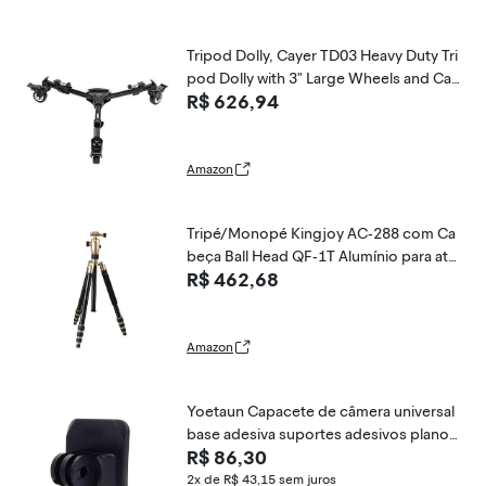
Tripod Dolly, Cayer TD03 Heavy Duty Tri
pod Dolly with 3" Large Wheels and Car
R$ 626,94
rying Case for Most Tripods, Light Stan
ds, Load up to 66lbs, Designed for Pho
tography, Videos, Studio Lights
Amazon
Tripé/Monopé Kingjoy AC-288 com Ca
beça Ball Head QF-1T Alumínio para até
R$ 462,68
10kg (Dourado)
Amazon
Yoetaun Capacete de câmera universal
base adesiva suportes adesivos planos
R$ 86,30
curvos 3M montagem curva base de m
ontagem adaptador de capacete supor
2x de R$ 43,15
sem juros