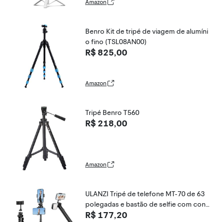
Amazon
Benro Kit de tripé de viagem de alumíni
o fino (TSL08AN00)
R$ 825,00
Amazon
Tripé Benro T560
R$ 218,00
Amazon
ULANZI Tripé de telefone MT-70 de 63
polegadas e bastão de selfie com cont
R$ 177,20
role remoto sem fio, suporte de telefon