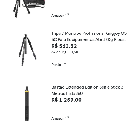
Cabeça Fluida 3-Way para Foto e Víde
o, Equipamento Vlogging com Bolsa d
e Transporte (MKBFRLA4BK-3WUS)
Amazon
Tripé / Monopé Profissional Kingjoy G5
5C Para Equipamentos Até 12Kg Fibra
R$ 563,52
De Carbono
6x de R$ 110,50
Ponto
Bastão Extended Edition Selfie Stick 3
Metros Insta360
R$ 1.259,00
Amazon