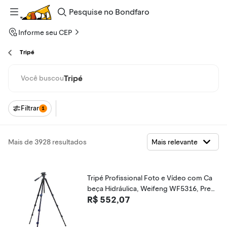
Pesquise
no
Bondfaro
Informe seu CEP
Tripé
Tripé
Você buscou
Filtrar
1
Mais de 3928 resultados
Tripé Profissional Foto e Vídeo com Ca
beça Hidráulica, Weifeng WF5316, Pret
R$ 552,07
o