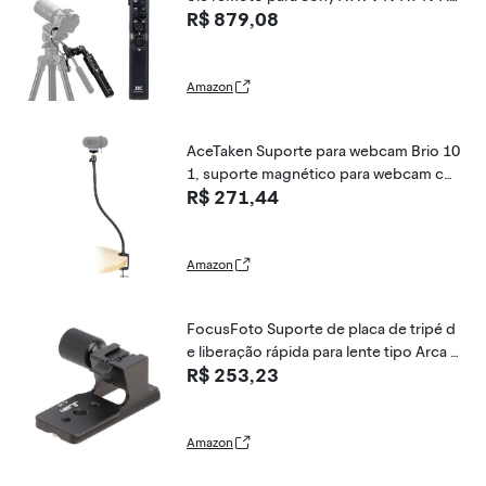
R$ 879,08
S III II A9III A6600 A6500 A6400 A6300
A6100 A6000 FX3 HDR-CX405 CX440 C
X455 CX675 CX900 CX900 CX900 CX4
05 240 F DR-AX33 AX43
Amazon
AceTaken Suporte para webcam Brio 10
1, suporte magnético para webcam co
R$ 271,44
mpatível com webcams Logitech Brio 1
01 100/Brio 301 300/Brio 501 500/Brio
4K/C270/C310
Amazon
FocusFoto Suporte de placa de tripé d
e liberação rápida para lente tipo Arca S
R$ 253,23
ony FE 70-200 mm F2.8 GM OSS II (SEL
70200GM2) e (SEL70200GM), 100-400
mm F4.5-5.6 GM OSS e E PZ 18-110 mm
f/4 G OSS
Amazon