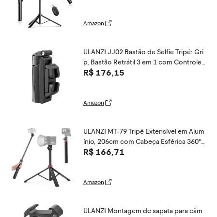
e duplo e sapata, tripé de viagem portá
til extensível, bastão de selfie para vlog
ging
Amazon
ULANZI JJ02 Bastão de Selfie Tripé: Gri
p, Bastão Retrátil 3 em 1 com Controle
R$ 176,15
Remoto; Ajuste 360°, Sapatas Frias, Ob
turador Sem Fio 10m; Versátil e Portátil
para Fotografia, Vlog e Transmissão
Amazon
ULANZI MT-79 Tripé Extensível em Alum
ínio, 206cm com Cabeça Esférica 360°
R$ 166,71
e Rosca 1/4" para Câmera/Luz/Vídeo/
Celular, Suporte Portátil para Viagem
Amazon
ULANZI Montagem de sapata para câm