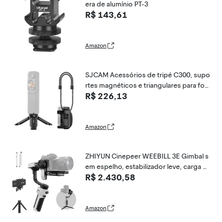
era de alumínio PT-3
R$ 143,61
Amazon
SJCAM Acessórios de tripé C300, supo
rtes magnéticos e triangulares para fot
R$ 226,13
os vestíveis e em pé, atendem às neces
sidades de filmagem e filmagem VLOG
para mostrar a perspectiva perfeita de
primeiro e
Amazon
ZHIYUN Cinepeer WEEBILL 3E Gimbal s
em espelho, estabilizador leve, carga út
R$ 2.430,58
il de até 3 kg, gimbal de câmera de 3 eix
os para Canon/Sony/Panasonic/Nikon,
controle de obturador Bluetooth, disp
aro
Amazon