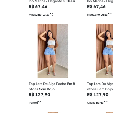
lho Marina - Elegante e Clássic
lho Marina - Ele
R$ 67,46
R$ 67,46
o - Perola
o - Perola
Magazine Luiza
Magazine Luiza
Top Lara De Alça Fecho Em B
Top Lara De Alç
otões Sem Bojo
otões Sem Boj
R$ 127,90
R$ 127,90
Ponto
Casas Bahia