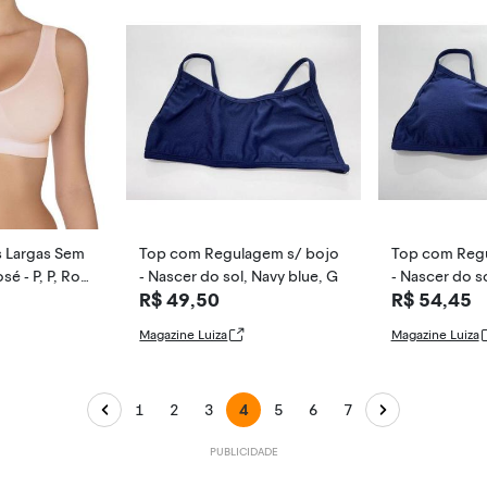
s Largas Sem
Top com Regulagem s/ bojo
Top com Regu
é - P, P, Ros
- Nascer do sol, Navy blue, G
- Nascer do s
R$ 49,50
R$ 54,45
Magazine Luiza
Magazine Luiza
1
2
3
4
5
6
7