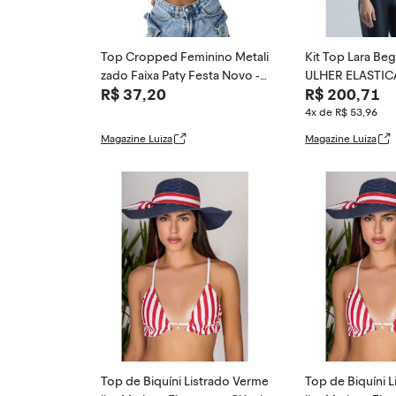
Top Cropped Feminino Metali
Kit Top Lara Beg
zado Faixa Paty Festa Novo -
ULHER ELASTIC
R$ 37,20
R$ 200,71
W&L Closet, Az
4x de R$ 53,96
Magazine Luiza
Magazine Luiza
Top de Biquíni Listrado Verme
Top de Biquíni 