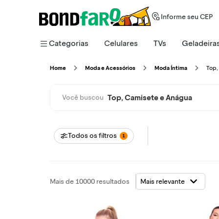
Informe seu CEP
Categorias
Celulares
TVs
Geladeira
Top
Home
Moda e Acessórios
Moda Íntima
Top, Camisete e Anágua
Você buscou
Todos os filtros
1
Mais de 10000 resultados