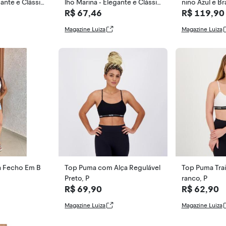
gante e Clássic
lho Marina - Elegante e Clássic
nino Azul e B
R$ 67,46
R$ 119,90
o - Perola
Magazine Luiza
Magazine Luiza
a Fecho Em B
Top Puma com Alça Regulável
Top Puma Trai
o
Preto, P
ranco, P
R$ 69,90
R$ 62,90
Magazine Luiza
Magazine Luiza