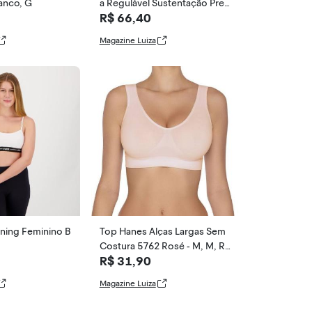
ranco, G
a Regulável Sustentação Pret
R$ 66,40
o - SELENE, Pre
Magazine Luiza
ning Feminino B
Top Hanes Alças Largas Sem
Costura 5762 Rosé - M, M, Ro
R$ 31,90
sé
Magazine Luiza