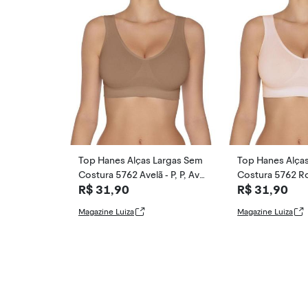
Top Hanes Alças Largas Sem
Top Hanes Alça
Costura 5762 Avelã - P, P, Avel
Costura 5762 Ros
R$ 31,90
R$ 31,90
ã
é
Magazine Luiza
Magazine Luiza