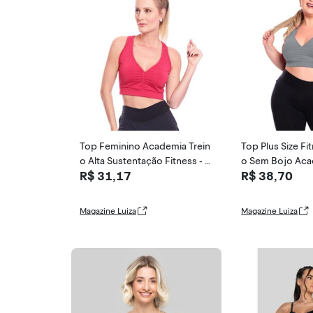
Top Feminino Academia Trein
Top Plus Size Fi
o Alta Sustentação Fitness - B
o Sem Bojo Ac
R$ 31,17
R$ 38,70
rás e Cia, GG
- Brás e Cia,
Magazine Luiza
Magazine Luiza