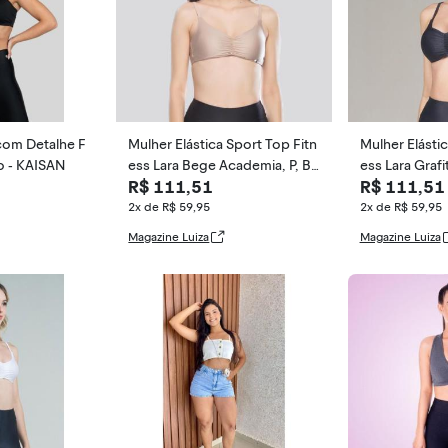
com Detalhe F
Mulher Elástica Sport Top Fitn
Mulher Elástic
o - KAISAN
ess Lara Bege Academia, P, Be
ess Lara Grafi
R$ 111,51
R$ 111,51
ge
Grafite
2x de R$ 59,95
2x de R$ 59,95
Magazine Luiza
Magazine Luiza