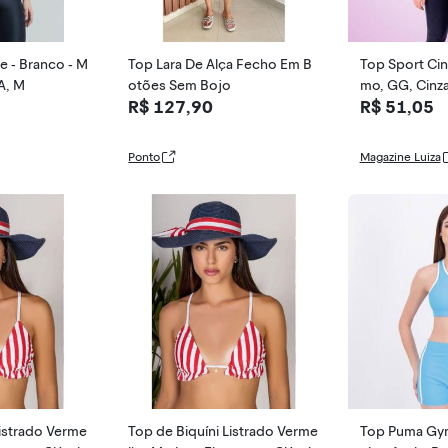
e - Branco - M
Top Lara De Alça Fecho Em B
Top Sport Cin
A, M
otões Sem Bojo
mo, GG, Cinz
R$ 127,90
R$ 51,05
Ponto
Magazine Luiza
Listrado Verme
Top de Biquíni Listrado Verme
Top Puma Gy