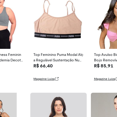
tness Feminin
Top Feminino Puma Modal Alç
Top Avulso B
ademia Decote
a Regulável Sustentação Nud
Bojo Removív
R$ 66,40
R$ 85,91
e - SELENE, Nude
2024 - Califór
Magazine Luiza
Magazine Luiza