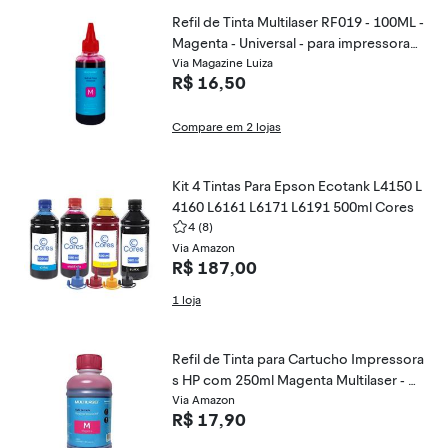
Refil de Tinta Multilaser RF019 - 100ML -
Magenta - Universal - para impressoras
tanque de tinta
Via Magazine Luiza
R$ 16,50
Compare em 2 lojas
Kit 4 Tintas Para Epson Ecotank L4150 L
4160 L6161 L6171 L6191 500ml Cores
4
(8)
Via Amazon
R$ 187,00
1 loja
Refil de Tinta para Cartucho Impressora
s HP com 250ml Magenta Multilaser - R
F011
Via Amazon
R$ 17,90