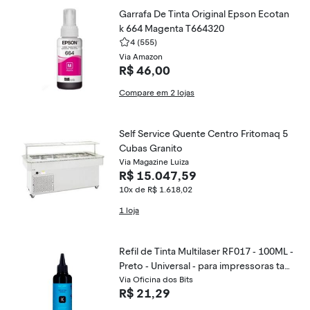
Garrafa De Tinta Original Epson Ecotan
k 664 Magenta T664320
4
(555)
Via Amazon
R$ 46,00
Compare em 2 lojas
Self Service Quente Centro Fritomaq 5
Cubas Granito
Via Magazine Luiza
R$ 15.047,59
10x de R$ 1.618,02
1 loja
Refil de Tinta Multilaser RF017 - 100ML -
Preto - Universal - para impressoras tan
que de tinta
Via Oficina dos Bits
R$ 21,29