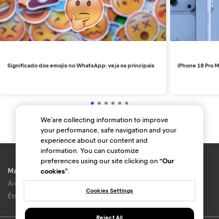
Significado dos emojis no WhatsApp: veja os principais
iPhone 18 Pro M
We’are collecting information to improve
your performance, safe navigation and your
experience about our content and
information. You can customize
preferences using our site clicking on
“Our
Marcas e lojas
cookies”
.
Área do anunciante
Cookies Settings
Ética e Integridade
Reject All