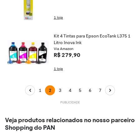
1 loja
Kit 4 Tintas para Epson EcoTank L375 1
Litro Inova Ink
Via Amazon
R$ 279,90
1 loja
1
2
3
4
5
6
7
Veja produtos relacionados no nosso parceiro
Shopping do PAN