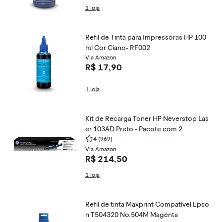
1 loja
Refil de Tinta para Impressoras HP 100
ml Cor Ciano- RF002
Via Amazon
R$ 17,90
1 loja
Kit de Recarga Toner HP Neverstop Las
er 103AD Preto - Pacote com 2
4
(969)
Via Amazon
R$ 214,50
1 loja
Refil de tinta Maxprint Compatível Epso
n T504320 No.504M Magenta