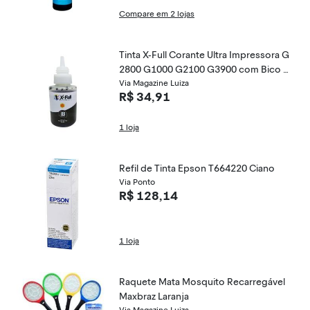
Compare em 2 lojas
Tinta X-Full Corante Ultra Impressora G
2800 G1000 G2100 G3900 com Bico A
plicador / 135ml / Preto
Via Magazine Luiza
R$ 34,91
1 loja
Refil de Tinta Epson T664220 Ciano
Via Ponto
R$ 128,14
1 loja
Raquete Mata Mosquito Recarregável
Maxbraz Laranja