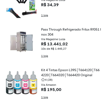
Via Magazine Luiza
R$ 34,39
1 loja
Pass Through Refrigerado Frilux Rf051 I
nox 304
Via Magazine Luiza
R$ 13.441,02
10x de R$ 1.445,27
1 loja
Kit 4 Tintas Epson L395 | T664120 | T66
4220 | T664320 | T664420 Original
4
(28)
Via Amazon
R$ 195,00
1 loja