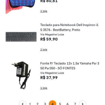
R$ 60,61
1 loja
Teclado para Notebook Dell Inspiron i1
5 3576 - BestBattery, Preto
Via Magazine Luiza
R$ 59,90
1 loja
Fonte P/ Teclado 12v 1,5a Yamaha Psr 3
50 Psr350 - SÓ FONTES
Via Magazine Luiza
R$ 37,99
1 loja
1
2
3
4
5
6
7