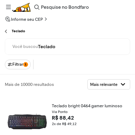
Pesquise
no
Bondfaro
Informe seu CEP
Teclado
Teclado
Você buscou
Filtrar
1
Mais de 10000 resultados
Teclado bright 0464 gamer luminoso
Via Ponto
R$ 88,42
2x de R$ 49,12