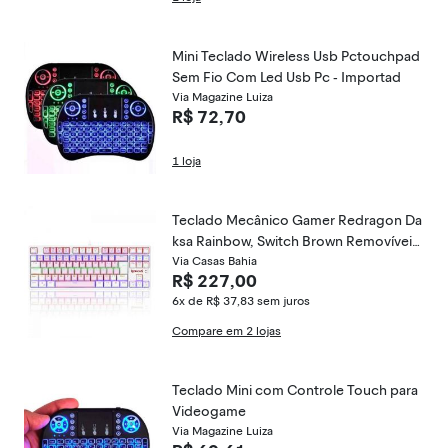
Mini Teclado Wireless Usb Pctouchpad
Sem Fio Com Led Usb Pc - Importad
Via Magazine Luiza
R$ 72,70
1 loja
Teclado Mecânico Gamer Redragon Da
ksa Rainbow, Switch Brown Removíveis,
ABNT2, Pink/White
Via Casas Bahia
R$ 227,00
6x de R$ 37,83
sem juros
Compare em 2 lojas
Teclado Mini com Controle Touch para
Videogame
Via Magazine Luiza