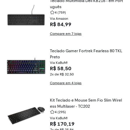
Teclado Multimídia Dell KB216 - em Port
uguês
4
(759)
Via Amazon
R$ 84,99
Compare em 7 lojas
Teclado Gamer Fortrek Fearless 80 TKL
Preto
Via KaBuM!
R$ 58,50
2x de R$ 32,50
Compare em 4 lojas
Kit Teclado e Mouse Sem Fio Slim Wirel
ess Multilaser - TC202
4
(295)
Via KaBuM!
R$ 170,19
7x de R$ 25,86