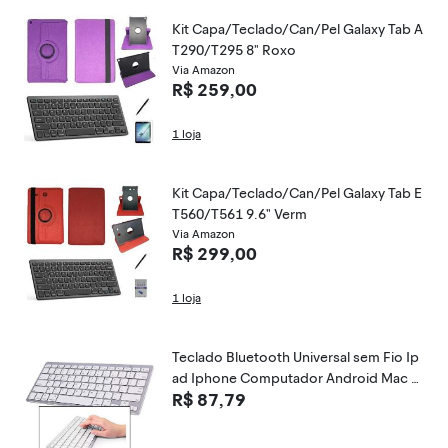
Kit Capa/Teclado/Can/Pel Galaxy Tab A
T290/T295 8" Roxo
Via Amazon
R$ 259,00
1 loja
Kit Capa/Teclado/Can/Pel Galaxy Tab E
T560/T561 9.6" Verm
Via Amazon
R$ 299,00
1 loja
Teclado Bluetooth Universal sem Fio Ip
ad Iphone Computador Android Mac N
R$ 87,79
ote