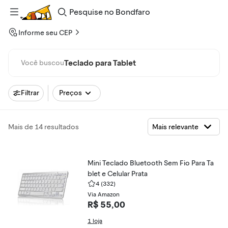
Pesquise
no
Bondfaro
Informe seu CEP
Teclado para Tablet
Você buscou
Filtrar
Preços
Mais de 14 resultados
Mini Teclado Bluetooth Sem Fio Para Ta
blet e Celular Prata
4
(332)
Via Amazon
R$ 55,00
1 loja