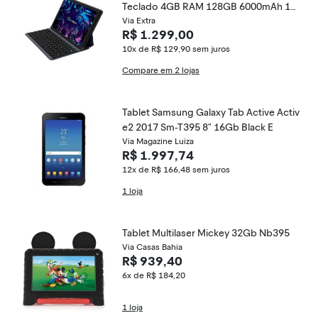
Teclado 4GB RAM 128GB 6000mAh 10.
1&quot; HD Wifi AC e 4G - Preto
Via Extra
R$ 1.299,00
10x de R$ 129,90
sem juros
Compare em 2 lojas
Tablet Samsung Galaxy Tab Active Activ
e2 2017 Sm-T395 8" 16Gb Black E
Via Magazine Luiza
R$ 1.997,74
12x de R$ 166,48
sem juros
1 loja
Tablet Multilaser Mickey 32Gb Nb395
Via Casas Bahia
R$ 939,40
6x de R$ 184,20
1 loja