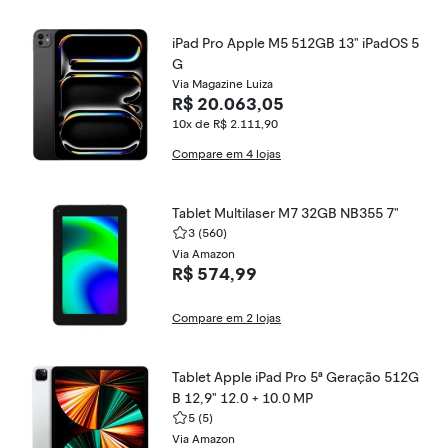
iPad Pro Apple M5 512GB 13" iPadOS 5
G
Via Magazine Luiza
R$ 20.063,05
10x de R$ 2.111,90
Compare em 4 lojas
Tablet Multilaser M7 32GB NB355 7"
3
(560)
Via Amazon
R$ 574,99
Compare em 2 lojas
Tablet Apple iPad Pro 5ª Geração 512G
B 12,9" 12.0 + 10.0 MP
5
(5)
Via Amazon