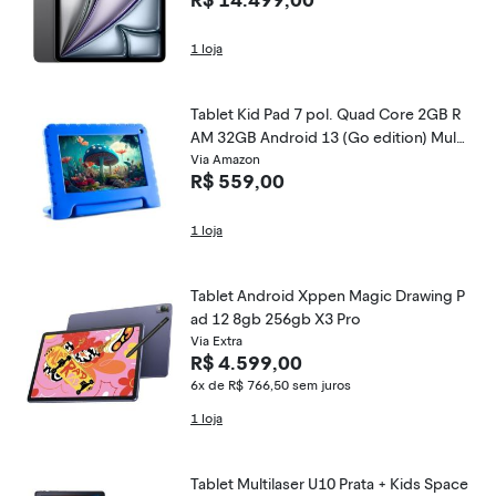
R$ 14.499,00
1 loja
Tablet Kid Pad 7 pol. Quad Core 2GB R
AM 32GB Android 13 (Go edition) Multi
- Azul - NB392
Via Amazon
R$ 559,00
1 loja
Tablet Android Xppen Magic Drawing P
ad 12 8gb 256gb X3 Pro
Via Extra
R$ 4.599,00
6x de R$ 766,50
sem juros
1 loja
Tablet Multilaser U10 Prata + Kids Space