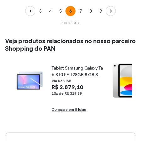
3
4
5
6
7
8
9
Veja produtos relacionados no nosso parceiro
Shopping do PAN
Tablet Samsung Galaxy Ta
b S10 FE 128GB 8 GB SM-
X520N 10,9" 13 MP
Via KaBuM!
R$ 2.879,10
10x de R$ 319,89
Compare em 8 lojas