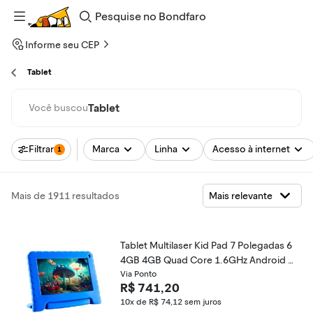
Pesquise
no
Bondfaro
Informe seu CEP
Tablet
Tablet
Você buscou
Filtrar
Marca
Linha
Acesso à internet
1
Mais de 1911 resultados
Tablet Multilaser Kid Pad 7 Polegadas 6
4GB 4GB Quad Core 1.6GHz Android N
B41
Via Ponto
R$ 741,20
10x de R$ 74,12
sem juros