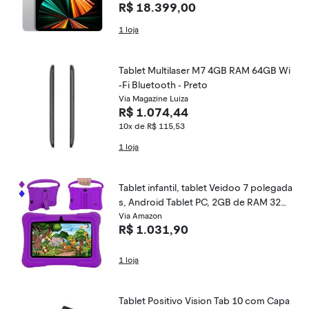
R$ 18.399,00
1 loja
Tablet Multilaser M7 4GB RAM 64GB Wi
-Fi Bluetooth - Preto
Via Magazine Luiza
R$ 1.074,44
10x de R$ 115,53
1 loja
Tablet infantil, tablet Veidoo 7 polegada
s, Android Tablet PC, 2GB de RAM 32G
B de ROM, tela de proteção ocular de s
Via Amazon
R$ 1.031,90
egurança, Wi-Fi, tablet com capa de sili
cone
1 loja
Tablet Positivo Vision Tab 10 com Capa