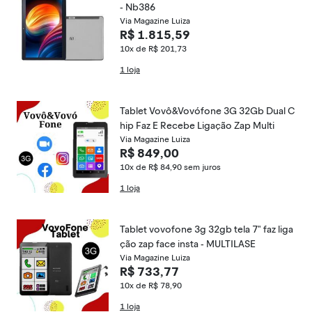
- Nb386
Via Magazine Luiza
R$ 1.815,59
10x de R$ 201,73
1 loja
Tablet Vovô&Vovófone 3G 32Gb Dual C
hip Faz E Recebe Ligação Zap Multi
Via Magazine Luiza
R$ 849,00
10x de R$ 84,90
sem juros
1 loja
Tablet vovofone 3g 32gb tela 7" faz liga
ção zap face insta - MULTILASE
Via Magazine Luiza
R$ 733,77
10x de R$ 78,90
1 loja