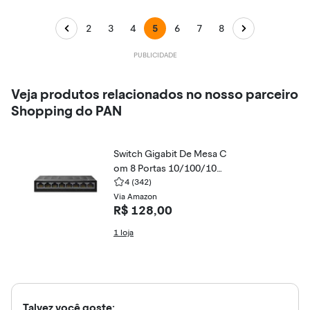
2
3
4
5
6
7
8
Veja produtos relacionados no nosso parceiro
Shopping do PAN
Switch Gigabit De Mesa C
om 8 Portas 10/100/100
0 Ls1008G Smb
4
(342)
Via Amazon
R$ 128,00
1 loja
Talvez você goste: