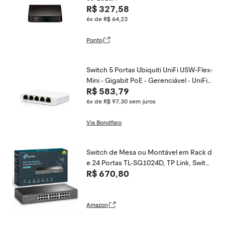
R$ 327,58
6x de R$ 64,23
Ponto
Switch 5 Portas Ubiquiti UniFi USW-Flex-
Mini - Gigabit PoE - Gerenciável - UniFi
R$ 583,79
Network
6x de R$ 97,30
sem juros
Via Bondfaro
Switch de Mesa ou Montável em Rack d
e 24 Portas TL-SG1024D, TP Link, Switc
R$ 670,80
hes de Rede
Amazon