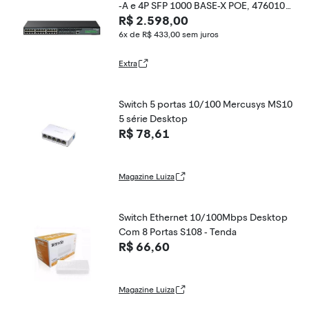
-A e 4P SFP 1000 BASE-X POE, 476010
R$ 2.598,00
6, INTELBRAS
6x de R$ 433,00
sem juros
Extra
Switch 5 portas 10/100 Mercusys MS10
5 série Desktop
R$ 78,61
Magazine Luiza
Switch Ethernet 10/100Mbps Desktop
Com 8 Portas S108 - Tenda
R$ 66,60
Magazine Luiza