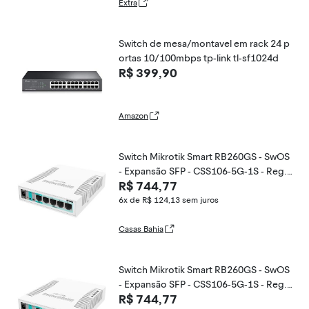
Extra
Switch de mesa/montavel em rack 24 p
ortas 10/100mbps tp-link tl-sf1024d
R$ 399,90
Amazon
Switch Mikrotik Smart RB260GS - SwOS
- Expansão SFP - CSS106-5G-1S - Reg.
R$ 744,77
Anatel: 07379-19-03817
6x de R$ 124,13
sem juros
Casas Bahia
Switch Mikrotik Smart RB260GS - SwOS
- Expansão SFP - CSS106-5G-1S - Reg.
R$ 744,77
Anatel: 07379-19-03817