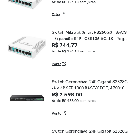
6x de R$ 124,13
sem juros
Extra
Switch Mikrotik Smart RB260GS - SwOS
- Expansão SFP - CSS106-5G-1S - Reg.
R$ 744,77
Anatel: 07379-19-03817
6x de R$ 124,13
sem juros
Ponto
Switch Gerenciável 24P Gigabit S2328G
-A e 4P SFP 1000 BASE-X POE, 476010
R$ 2.598,00
6, INTELBRAS
6x de R$ 433,00
sem juros
Ponto
Switch Gerenciável 24P Gigabit S2328G