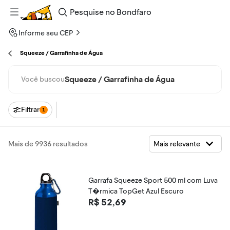
Pesquise
no
Bondfaro
Informe seu CEP
Squeeze / Garrafinha de Água
Squeeze / Garrafinha de Água
Você buscou
Filtrar
1
Mais de 9936 resultados
Garrafa Squeeze Sport 500 ml com Luva
T�rmica TopGet Azul Escuro
R$ 52,69