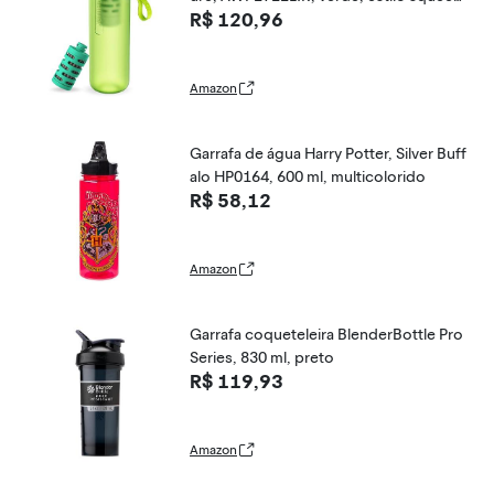
R$ 120,96
e, 590 ml, Filtro Adventure, AWP294/A
WP295, elimina bactérias
Amazon
Garrafa de água Harry Potter, Silver Buff
alo HP0164, 600 ml, multicolorido
R$ 58,12
Amazon
Garrafa coqueteleira BlenderBottle Pro
Series, 830 ml, preto
R$ 119,93
Amazon