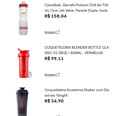
Camelbak, Garrafa Podium Chill de 710
mL Com Jet Valve, Parede Dupla, Isola
R$ 158,04
mento Térmico, Trava De Segurança, Se
m Vazamentos, Tecnologia Livre De Od
ores e Bactérias, Resistente
Amazon
COQUETELEIRA BLENDER BOTTLE CLA
SSIC V2 28OZ / 830ML - VERMELHA
R$ 99,11
Amazon
Coqueteleira Academia Shaker com Div
isórias Yangfit
R$ 34,90