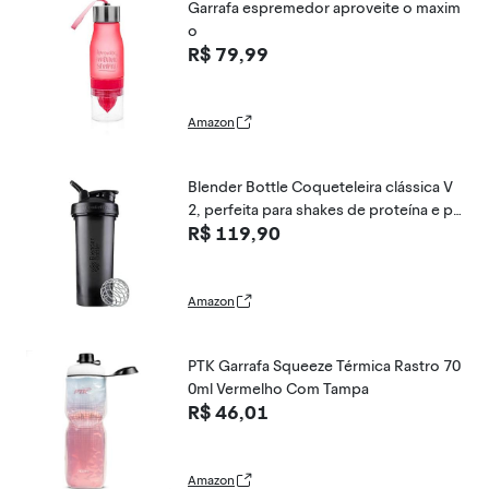
Garrafa espremedor aproveite o maxim
o
R$ 79,99
Amazon
Blender Bottle Coqueteleira clássica V
2, perfeita para shakes de proteína e pr
R$ 119,90
é-treino, 800 ml, preta
Amazon
PTK Garrafa Squeeze Térmica Rastro 70
0ml Vermelho Com Tampa
R$ 46,01
Amazon