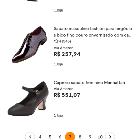
1 loja
Sapato masculino fashion para negócio
s bico fino couro envernizado com cad
4
(345)
arço Oxford marrom , , 9.5
Via Amazon
R$ 257,94
1 loja
Capezio sapato feminino Manhattan
Via Amazon
R$ 551,07
1 loja
4
5
6
7
8
9
10