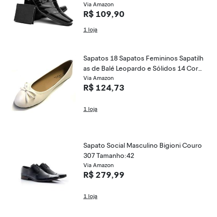
Via Amazon
R$ 109,90
1 loja
Sapatos 18 Sapatos Femininos Sapatilh
as de Balé Leopardo e Sólidos 14 Core
s, , 7.5
Via Amazon
R$ 124,73
1 loja
Sapato Social Masculino Bigioni Couro
307 Tamanho:42
Via Amazon
R$ 279,99
1 loja