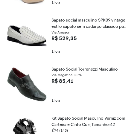
1 loja
Sapato social masculino SPK09 vintage
estilo sapato sem cadarço clássico par
a smoking, , 9.5
Via Amazon
R$ 529,35
1 loja
Sapato Social Torrenezzi Masculino
Via Magazine Luiza
R$ 85,41
1 loja
Kit Sapato Social Masculino Verniz com
Carteira e Cinto Cor:;Tamanho:42
4
(143)