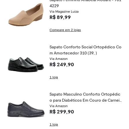
4229
Via Magazine Luiza
R$ 89,99
Compare em 2 lojas
Sapato Conforto Social Ortopédico Co
m Amortecedor 310 (39, )
Via Amazon
R$ 249,90
1 loja
Sapato Masculino Conforto Ortopédic
o para Diabéticos Em Couro de Carneir
o Cor:;Tamanho:37
Via Amazon
R$ 299,90
1 loja