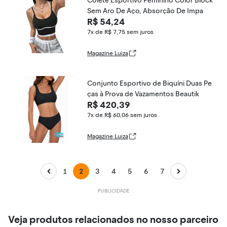
Colete Esportivo Feminino Color Block
Sem Aro De Aço, Absorção De Impa
R$ 54,24
7x de R$ 7,75
sem juros
Magazine Luiza
Conjunto Esportivo de Biquíni Duas Pe
ças à Prova de Vazamentos Beautik
R$ 420,39
7x de R$ 60,06
sem juros
Magazine Luiza
1
2
3
4
5
6
7
Veja produtos relacionados no nosso parceiro