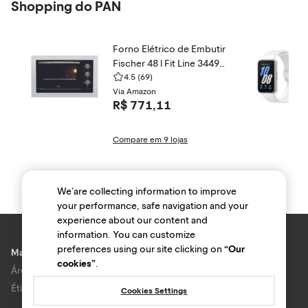
Shopping do PAN
Forno Elétrico de Embutir
Fischer 48 l Fit Line 34493
-9548
4.5
(69)
Via Amazon
R$ 771,11
Compare em 9 lojas
We’are collecting information to improve
your performance, safe navigation and your
experience about our content and
information. You can customize
preferences using our site clicking on
“Our
Marcas e lojas
cookies”
.
Área do anunciante
Ética e Integridade
Cookies Settings