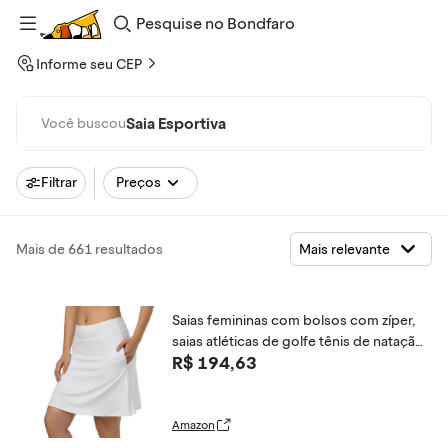
Pesquise
no
Bondfaro
Informe seu CEP
Saia Esportiva
Você buscou
Filtrar
Preços
Mais de 661 resultados
Saias femininas com bolsos com zíper,
saias atléticas de golfe tênis de natação
R$ 194,63
50,8 cm comprimento até o joelho para
mulheres
Amazon