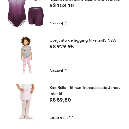
R$ 153,18
ortivos, Roxo claro, 6-7 Anos
Amazon
Conjunto de legging Nike Girl's NSW
R$ 929,95
Amazon
Saia Ballet Ritmus Transpassada Jersey
Infantil
R$ 59,80
Casas Bahia