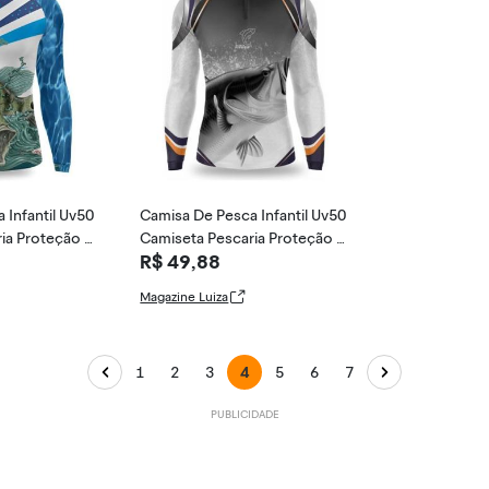
 Infantil Uv50
Camisa De Pesca Infantil Uv50
ia Proteção U
Camiseta Pescaria Proteção U
R$ 49,88
v - Duart Fi
Magazine Luiza
1
2
3
4
5
6
7