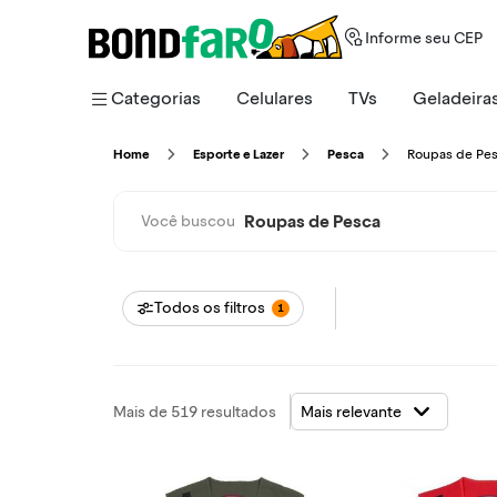
Informe seu CEP
Categorias
Celulares
TVs
Geladeira
Roupas de Pe
Home
Esporte e Lazer
Pesca
Roupas de Pesca
Você buscou
Todos os filtros
1
Mais de 519 resultados