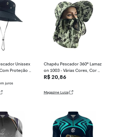
scador Unissex
Chapéu Pescador 360º Lamaz
Com Proteção U
on 1003 - Várias Cores, Cor 0
R$ 20,86
pirá
3
em juros
Magazine Luiza