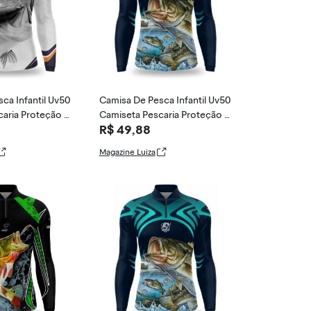
ca Infantil Uv50
Camisa De Pesca Infantil Uv50
aria Proteção U
Camiseta Pescaria Proteção U
R$ 49,88
v - Blue Fis
Magazine Luiza