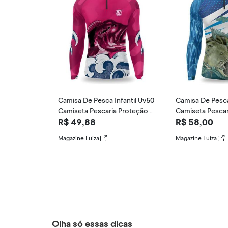
Camisa De Pesca Infantil Uv50
Camisa De Pesca
Camiseta Pescaria Proteção U
Camiseta Pescar
R$ 49,88
R$ 58,00
v - Duart Fi
v - Duart Fi
Magazine Luiza
Magazine Luiza
Olha só essas dicas