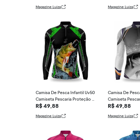
Magazine Luiza
Magazine Luiza
Camisa De Pesca Infantil Uv50
Camisa De Pesca
Camiseta Pescaria Proteção U
Camiseta Pescar
R$ 49,88
R$ 49,88
v - River, R
v - Duart Fi
Magazine Luiza
Magazine Luiza