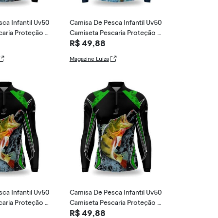
ca Infantil Uv50
Camisa De Pesca Infantil Uv50
aria Proteção U
Camiseta Pescaria Proteção U
R$ 49,88
v - Duart Fi
Magazine Luiza
ca Infantil Uv50
Camisa De Pesca Infantil Uv50
aria Proteção U
Camiseta Pescaria Proteção U
R$ 49,88
v - Duart Fi