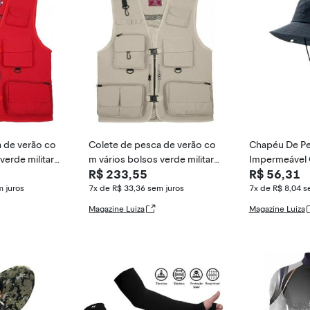
 de verão co
Colete de pesca de verão co
Chapéu De Pe
verde militar
m vários bolsos verde militar
Impermeável 
R$ 233,55
R$ 56,31
para adulto -
V E Malha Res
 juros
7x de R$ 33,36
sem juros
7x de R$ 8,04
s
Magazine Luiza
Magazine Luiza