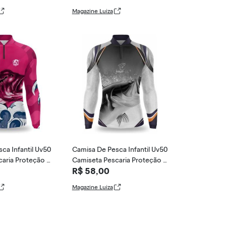
Magazine Luiza
ca Infantil Uv50
Camisa De Pesca Infantil Uv50
aria Proteção U
Camiseta Pescaria Proteção U
R$ 58,00
v - Duart Fi
Magazine Luiza