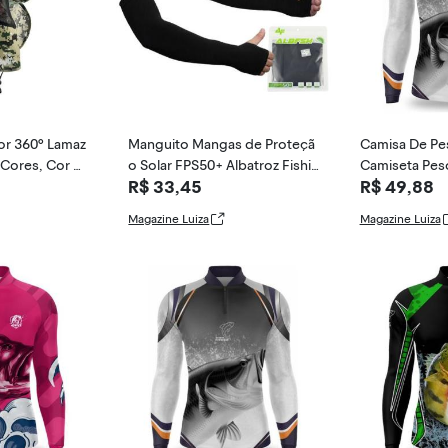
r 360º Lamaz
Manguito Mangas de Proteçã
Camisa De Pes
 Cores, Cor 0
o Solar FPS50+ Albatroz Fishin
Camiseta Pesc
R$ 33,45
R$ 49,88
g - BX-177
v - Duart Fi
Magazine Luiza
Magazine Luiza