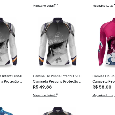
Magazine Luiza
Magazine Luiza
 Infantil Uv50
Camisa De Pesca Infantil Uv50
Camisa De Pes
ia Proteção U
Camiseta Pescaria Proteção U
Camiseta Pesc
R$ 49,88
R$ 58,00
v - Duart Fi
v - Duart Fi
Magazine Luiza
Magazine Luiza