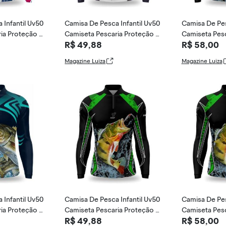
 Infantil Uv50
Camisa De Pesca Infantil Uv50
Camisa De Pes
ia Proteção U
Camiseta Pescaria Proteção U
Camiseta Pesc
R$ 49,88
R$ 58,00
v - Duart Fi
v - Duart Fi
Magazine Luiza
Magazine Luiza
 Infantil Uv50
Camisa De Pesca Infantil Uv50
Camisa De Pes
ia Proteção U
Camiseta Pescaria Proteção U
Camiseta Pesc
R$ 49,88
R$ 58,00
v - River, R
v - Duart Fi