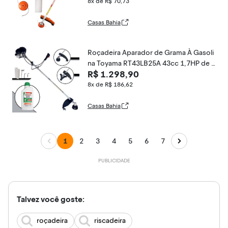
8x de R$ 70,73
Casas Bahia
Roçadeira Aparador de Grama À Gasoli
na Toyama RT43LB25A 43cc 1,7HP de A
R$ 1.298,90
lta Performance Completa Com Carrete
l Nylon + Lâmina 3 Pontas + ÓLEO STIHL
8x de R$ 186,62
2T
Casas Bahia
1
2
3
4
5
6
7
Talvez você goste:
roçadeira
riscadeira