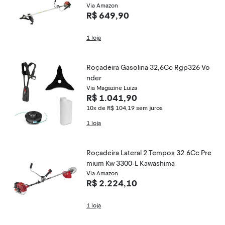
hen
Via Amazon
R$ 649,90
1 loja
Roçadeira Gasolina 32,6Cc Rgp326 Vo
nder
Via Magazine Luiza
R$ 1.041,90
10x de R$ 104,19
sem juros
1 loja
Roçadeira Lateral 2 Tempos 32.6Cc Pre
mium Kw 3300-L Kawashima
Via Amazon
R$ 2.224,10
1 loja