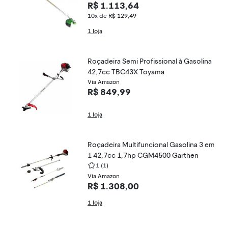
R$ 1.113,64
10x de R$ 129,49
1 loja
Roçadeira Semi Profissional à Gasolina
42,7cc TBC43X Toyama
Via Amazon
R$ 849,99
1 loja
Roçadeira Multifuncional Gasolina 3 em
1 42,7cc 1,7hp CGM4500 Garthen
1
(1)
Via Amazon
R$ 1.308,00
1 loja