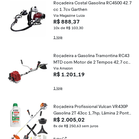
Roçadeira Costal Gasolina RC4500 42.7
cc 1.7cv Garthen
Via Magazine Luiza
R$ 888,37
10x de R$ 103,30
1 loja
Roçadeira a Gasolina Tramontina RC43
MTD com Motor de 2 Tempos 42,7 cc
1,7 hp
Via Amazon
R$ 1.201,19
1 loja
Roçadeira Profissional Vulcan VR430P
Gasolina 2T 43cc 1,7hp, Lâmina 2 Ponta
R$ 2.005,02
s, Cinto e Carretel Nylon + Óleo 2 Temp
os Castrol Stihl 500ml Lubrificante
8x de R$ 250,63
sem juros