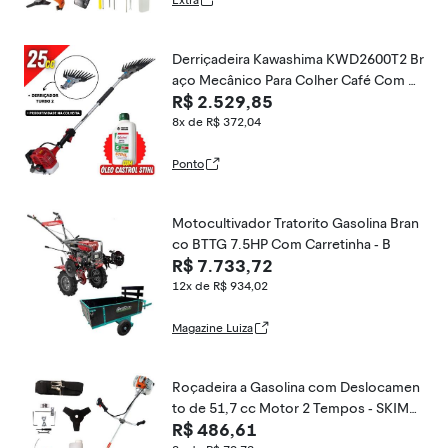
Extra
Derriçadeira Kawashima KWD2600T2 Br
aço Mecânico Para Colher Café Com H
R$ 2.529,85
aste 1100mm Motor M2600 e Kit Garra
Turbo 2 + Óleo Castrol Sthil de 500ml
8x de R$ 372,04
Ponto
Motocultivador Tratorito Gasolina Bran
co BTTG 7.5HP Com Carretinha - B
R$ 7.733,72
12x de R$ 934,02
Magazine Luiza
Roçadeira a Gasolina com Deslocamen
to de 51,7 cc Motor 2 Tempos - SKIM5
R$ 486,61
200H -INTECH MACHINE