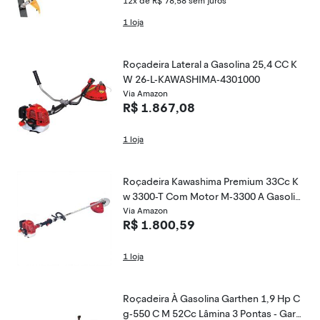
12x de R$ 78,58
sem juros
1 loja
Roçadeira Lateral a Gasolina 25,4 CC K
W 26-L-KAWASHIMA-4301000
Via Amazon
R$ 1.867,08
1 loja
Roçadeira Kawashima Premium 33Cc K
w 3300-T Com Motor M-3300 A Gasolin
a
Via Amazon
R$ 1.800,59
1 loja
Roçadeira À Gasolina Garthen 1,9 Hp C
g-550 C M 52Cc Lâmina 3 Pontas - Gart