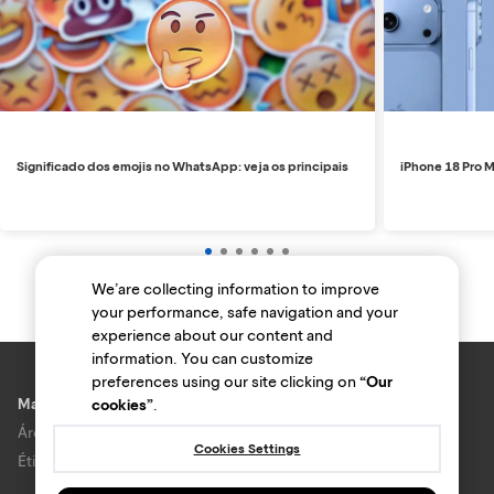
Significado dos emojis no WhatsApp: veja os principais
iPhone 18 Pro M
We’are collecting information to improve
your performance, safe navigation and your
experience about our content and
information. You can customize
preferences using our site clicking on
“Our
Marcas e lojas
cookies”
.
Área do anunciante
Cookies Settings
Ética e Integridade