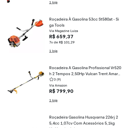
1 loja
Roçadeira À Gasolina 53cc St580at - Si
ga Tools
Via Magazine Luiza
R$ 659,37
7x de R$ 101,29
1 loja
Rocadeira A Gasolina Profissional Vr520
h 2 Tempos 2,50Hp Vulcan Trent Amarel
o
3
(9)
Via Amazon
R$ 799,90
1 loja
Roçadeira Gasolina Husqvarna 226rj 2
5,4cc 1,07cv Com Acessórios 5,1kg