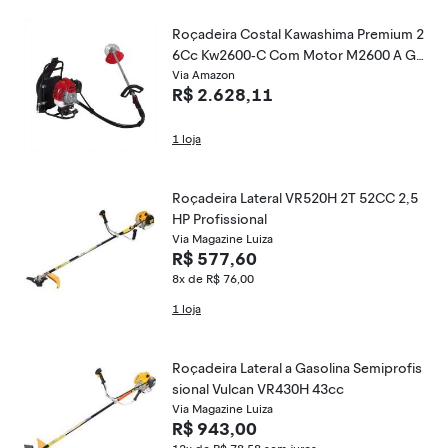
Roçadeira Costal Kawashima Premium 2
6Cc Kw2600-C Com Motor M2600 A Ga
solina
Via Amazon
R$ 2.628,11
1 loja
Roçadeira Lateral VR520H 2T 52CC 2,5
HP Profissional
Via Magazine Luiza
R$ 577,60
8x de R$ 76,00
1 loja
Roçadeira Lateral a Gasolina Semiprofis
sional Vulcan VR430H 43cc
Via Magazine Luiza
R$ 943,00