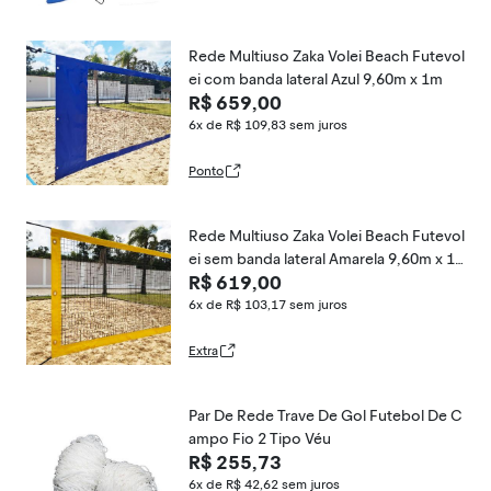
Rede Multiuso Zaka Volei Beach Futevol
ei com banda lateral Azul 9,60m x 1m
R$ 659,00
6x de R$ 109,83
sem juros
Ponto
Rede Multiuso Zaka Volei Beach Futevol
ei sem banda lateral Amarela 9,60m x 1
R$ 619,00
m
6x de R$ 103,17
sem juros
Extra
Par De Rede Trave De Gol Futebol De C
ampo Fio 2 Tipo Véu
R$ 255,73
6x de R$ 42,62
sem juros