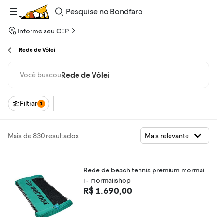
Pesquise
no
Bondfaro
Informe seu CEP
Rede de Vôlei
Rede de Vôlei
Você buscou
Filtrar
1
Mais de 830 resultados
Rede de beach tennis premium mormai
i - mormaiishop
R$ 1.690,00