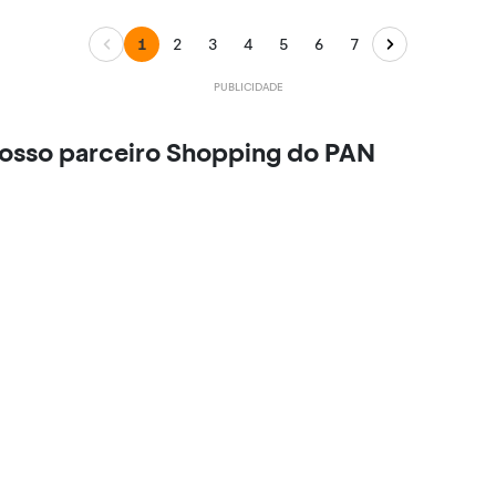
1
2
3
4
5
6
7
nosso parceiro Shopping do PAN