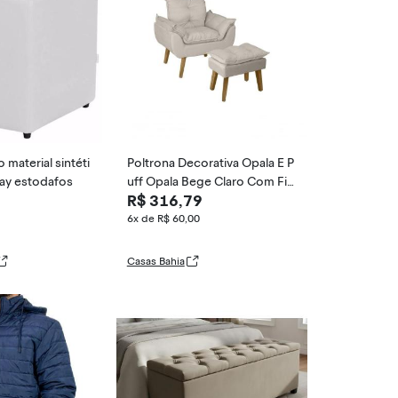
material sintéti
Poltrona Decorativa Opala E P
ay estodafos
uff Opala Bege Claro Com Fib
R$ 316,79
ra De Silicone E Pés Quadrado
6x de R$ 60,00
Casas Bahia