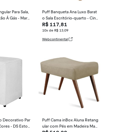
gular Para Sala,
Puff Banqueta Ana Luxo Barat
tão Á Gás - Marr
o Sala Escritório-quarto - Cinz
R$ 117,81
a
10x de R$ 13,09
Webcontinental
o Decorativo Par
Puff Cama inBox Aluna Retang
Cores - DS Estof
ular com Pés em Madeira Maci