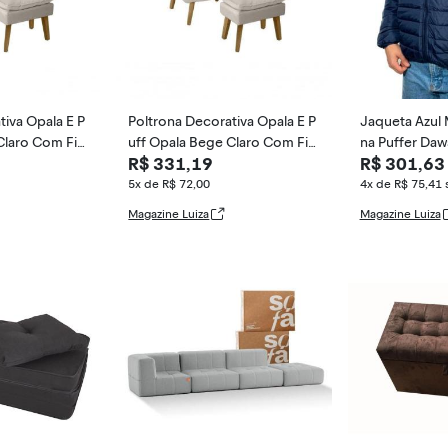
tiva Opala E P
Poltrona Decorativa Opala E P
Jaqueta Azul 
Claro Com Fib
uff Opala Bege Claro Com Fib
na Puffer Daw
R$ 331,19
R$ 301,63
E Pés Quadrado
ra De Silicon
ho, GG
5x de R$ 72,00
4x de R$ 75,41
Magazine Luiza
Magazine Luiza