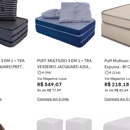
3 EM 1 + TRA
PUFF MULTIUSO 3 EM 1 + TRA
Puff Multiuso 
QUARD PRETO
VESSEIRO JACQUARD AZUL
Espuma - Bf 
CHOES
CASAL BF COLCHOES
4
(94)
4
(116)
Via Magazine Luiza
Via Magazine Lu
R$ 549,07
R$ 218,18
8x de R$ 77,99
3x de R$ 82,64
as
Compare em 5 lojas
Compare em 5 l