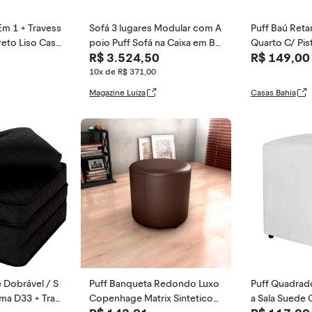
Em 1 + Travess
Sofá 3 lugares Modular com A
Puff Baú Retan
reto Liso Casa
poio Puff Sofá na Caixa em Bo
Quarto C/ Pis
R$ 3.524,50
R$ 149,00
ucle com 4 M
om
10x de R$ 371,00
Magazine Luiza
Casas Bahia
 Dobrável / S
Puff Banqueta Redondo Luxo
Puff Quadrad
ma D33 + Trav
Copenhage Matrix Sintetico
a Sala Suede 