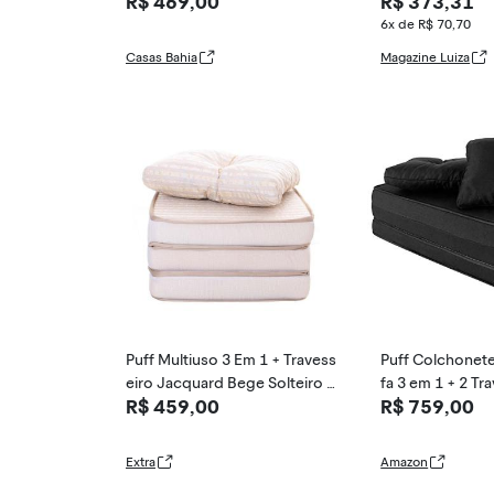
R$ 469,00
R$ 373,31
n Solteiro Bf Colchões
esseiro Soltei
6x de R$ 70,70
Casas Bahia
Magazine Luiza
Puff Multiuso 3 Em 1 + Travess
Puff Colchonet
eiro Jacquard Bege Solteiro B
fa 3 em 1 + 2 Tr
R$ 459,00
R$ 759,00
f Colchões
l BF Colchões
Extra
Amazon