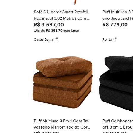
Sofá 5 Lugares Smart Retrátil,
Puff Multiuso 3 
Reclinável 3,02 Metros com C
eiro Jacquard P
R$ 3.587,00
R$ 779,00
arregador 3 Portas USB e 2 Pu
l Bf Colchões
ffs Cinza
10x de R$ 358,70
sem juros
Casas Bahia
Ponto
Puff Multiuso 3 Em 1 Com Tra
Puff Colchonete
vesseiro Marrom Tecido Corvi
ofá 3 em 1 Espu