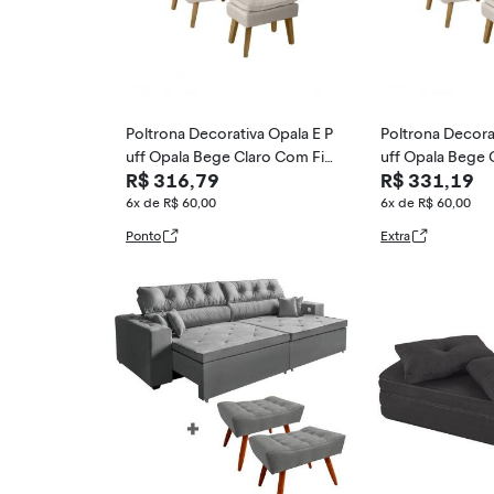
Poltrona Decorativa Opala E P
Poltrona Decora
uff Opala Bege Claro Com Fib
uff Opala Bege 
R$ 316,79
R$ 331,19
ra De Silicone E Pés Quadrado
ra De Silicone 
6x de R$ 60,00
6x de R$ 60,00
Ponto
Extra