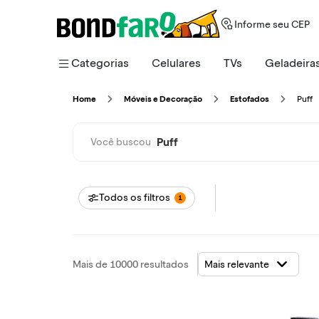
Informe seu CEP
Categorias
Celulares
TVs
Geladeira
Puff
Home
Móveis e Decoração
Estofados
Puff
Você buscou
Todos os filtros
1
Mais de 10000 resultados