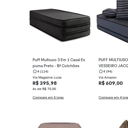
Puff Multiuso 3 Em 1 Casal Es
PUFF MULTIUSO 
puma Preto - Bf Colchões
VESSEIRO JAC
4
(114)
CASAL BF COL
4
(94)
Via Magazine Luiza
Via Amazon
R$ 395,98
R$ 609,00
6x de R$ 75,00
Compare em 5 lojas
Compare em 4 loj