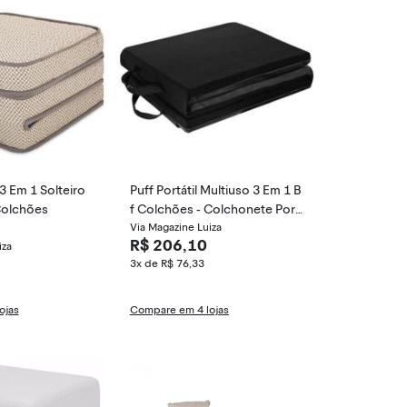
3 Em 1 Solteiro
Puff Portátil Multiuso 3 Em 1 B
Colchões
f Colchões - Colchonete Port
atil De Esp
Via Magazine Luiza
R$ 206,10
iza
3x de R$ 76,33
ojas
Compare em 4 lojas