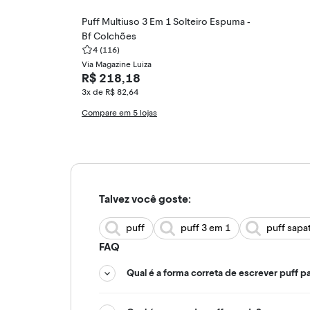
Puff Multiuso 3 Em 1 Solteiro Espuma -
Bf Colchões
4
(116)
Via Magazine Luiza
R$ 218,18
3x de R$ 82,64
Compare em 5 lojas
Talvez você goste:
puff
puff 3 em 1
puff sapat
FAQ
Qual é a forma correta de escrever puff p