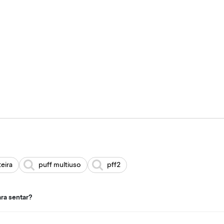
eira
puff multiuso
pff2
ara sentar?