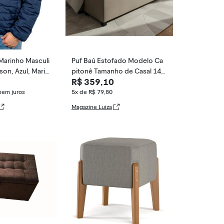
Marinho Masculi
Puf Baú Estofado Modelo Ca
son, Azul, Marin
pitonê Tamanho de Casal 140
R$ 359,10
x40x45cm Cor Bege
sem juros
5x de R$ 79,80
Magazine Luiza