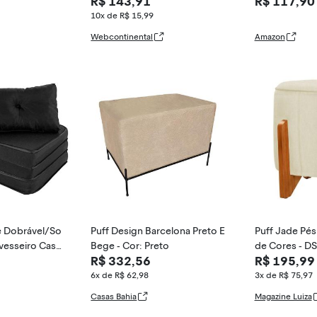
R$ 143,91
R$ 117,90
Marrom
ados
10x de R$ 15,99
Webcontinental
Amazon
e Dobrável/So
Puff Design Barcelona Preto E
Puff Jade Pé
avesseiro Casa
Bege - Cor: Preto
de Cores - DS
R$ 332,56
R$ 195,99
fim
6x de R$ 62,98
3x de R$ 75,97
Casas Bahia
Magazine Luiza