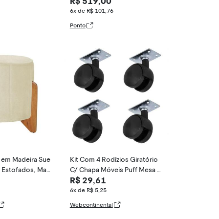
R$ 519,00
ça Tecido Suede Bege
6x de R$ 101,76
Ponto
s em Madeira Sue
Kit Com 4 Rodízios Giratório
 Estofados, Mar
C/ Chapa Móveis Puff Mesa R
R$ 29,61
d38 Super Resistentes
6x de R$ 5,25
Webcontinental