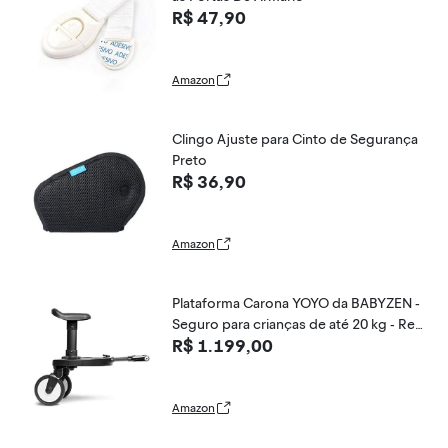
R$ 47,90
Amazon
Clingo Ajuste para Cinto de Segurança
Preto
R$ 36,90
Amazon
Plataforma Carona YOYO da BABYZEN -
Seguro para crianças de até 20 kg - Req
R$ 1.199,00
uer a estrutura YOYO2 (vendida separa
damente)
Amazon