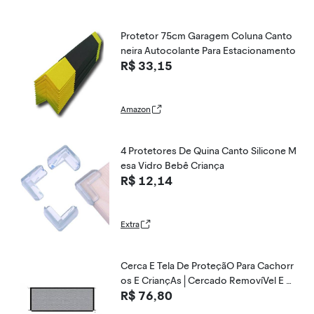
Protetor 75cm Garagem Coluna Canto
neira Autocolante Para Estacionamento
R$ 33,15
Amazon
4 Protetores De Quina Canto Silicone M
esa Vidro Bebê Criança
R$ 12,14
Extra
Cerca E Tela De ProteçãO Para Cachorr
os E CriançAs | Cercado RemovíVel E Di
R$ 76,80
visóRia De Ambiente | SegurançA Para A
FamíLia E Pets