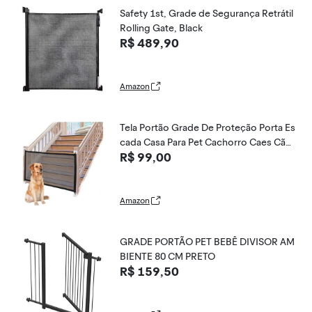
Safety 1st, Grade de Segurança Retrátil
Rolling Gate, Black
R$ 489,90
Amazon
Tela Portão Grade De Proteção Porta Es
cada Casa Para Pet Cachorro Caes Cãe
R$ 99,00
s (Preto, 1,75m)
Amazon
GRADE PORTÃO PET BEBÊ DIVISOR AM
BIENTE 80 CM PRETO
R$ 159,50