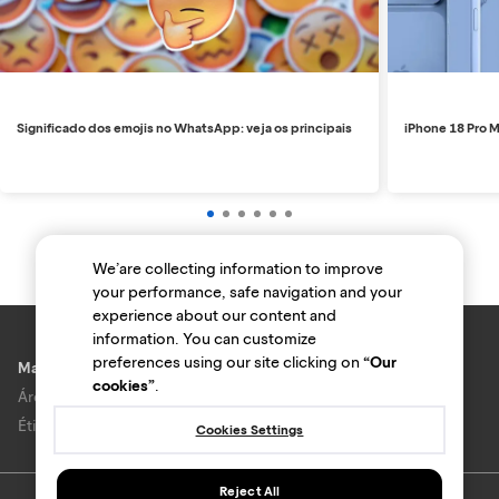
Significado dos emojis no WhatsApp: veja os principais
iPhone 18 Pro M
We’are collecting information to improve
your performance, safe navigation and your
experience about our content and
information. You can customize
preferences using our site clicking on
“Our
Marcas e lojas
cookies”
.
Área do anunciante
Ética e Integridade
Cookies Settings
Reject All