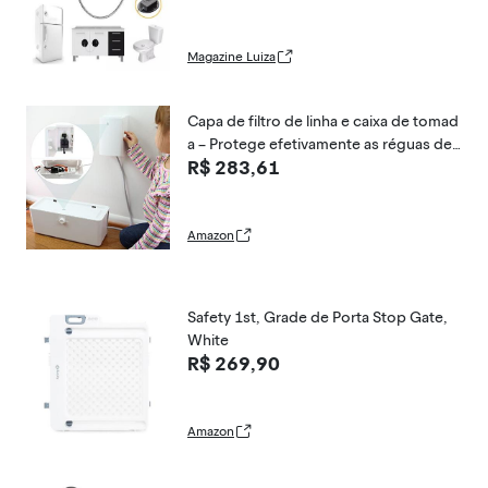
Magazine Luiza
Capa de filtro de linha e caixa de tomad
a – Protege efetivamente as réguas de
R$ 283,61
energia no chão ou na parede, protege
mãos e dedos pequenos, caixa de cob
ertura e caixa de tomada (pacote branc
o)
Amazon
Safety 1st, Grade de Porta Stop Gate,
White
R$ 269,90
Amazon