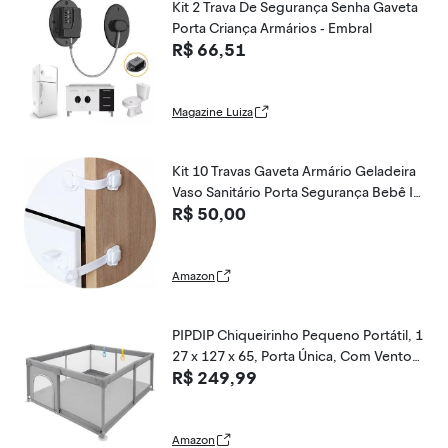
Kit 2 Trava De Segurança Senha Gaveta
Porta Criança Armários - Embral
R$ 66,51
Magazine Luiza
Kit 10 Travas Gaveta Armário Geladeira
Vaso Sanitário Porta Segurança Bebê In
R$ 50,00
fantil Branco
Amazon
PIPDIP Chiqueirinho Pequeno Portátil, 1
27 x 127 x 65, Porta Única, Com Ventos
R$ 249,99
as, Alças de Apoio, Tubos de Ferro, Esp
uma e Tecido, Cinza.
Amazon