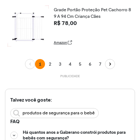
Grade Portão Proteção Pet Cachorro 8
9 A 94 Cm Criança Cães
R$ 78,00
Amazon
1
2
3
4
5
6
7
Talvez você goste:
produtos de segurança para o bebê
FAQ
Há quantos anos a Galzerano constrói produtos para
bebês com segurança?