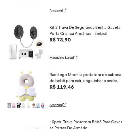
Amazon
Kit 2 Trava De Segurança Senha Gaveta
Porta Criança Armários - Embral
R$ 73,90
Magazine Luiza
Raelitego Mochila protetora de cabeça
de bebê para cair, engatinhar e andar, a
R$ 119,46
rnês essencial para bebês, coala, capac
etes, amantes de bebês, presentes par
a 0,5 a 2 anos, 6 a 12 meses
Amazon
10pcs. Trava Protetora Bebê Para Gavet
as Portas De Armário