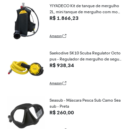
YIYADECO Kit de tanque de mergulho
2L, mini tanque de mergulho com moc
R$ 1.866,23
hila e regulador, tempo de mergulho de
25 a 30 minutos, conjunto de mergulho
portátil, kit de cilindro de mergulho reu
tilizável
Amazon
Saekodive SK10 Scuba Regulator Octo
pus - Regulador de mergulho de segun
R$ 938,34
do estágio - Regulador de mergulho co
m mangueira amarela de 91 cm
Amazon
Seasub - Máscara Pesca Sub Camo Sea
sub - Preta
R$ 260,00