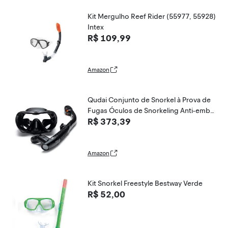
Kit Mergulho Reef Rider (55977, 55928)
Intex
R$ 109,99
Amazon
Qudai Conjunto de Snorkel à Prova de
Fugas Óculos de Snorkeling Anti-emba
R$ 373,39
çante para Natação Óculos com Respir
ação Fácil Tubo de Snorkel Seco para S
norkeling Natação Mergulho autônomo
Amazon
Kit Snorkel Freestyle Bestway Verde
R$ 52,00