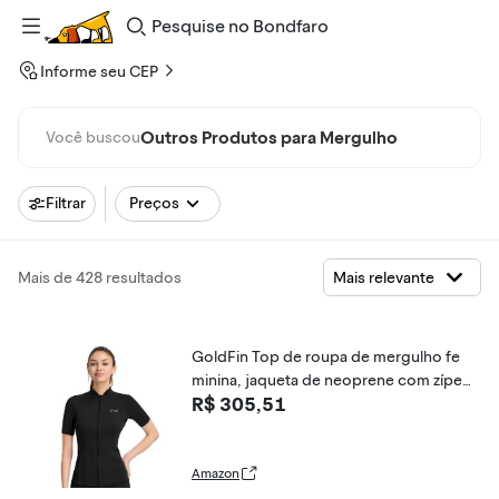
Pesquise
no
Bondfaro
Informe seu CEP
Outros Produtos para Mergulho
Você buscou
Filtrar
Preços
Mais de 428 resultados
GoldFin Top de roupa de mergulho fe
minina, jaqueta de neoprene com zíper
R$ 305,51
frontal de neoprene 2 mm, natação, me
rgulho, snorkeling, hidroginástica, pret
a, PP
Amazon