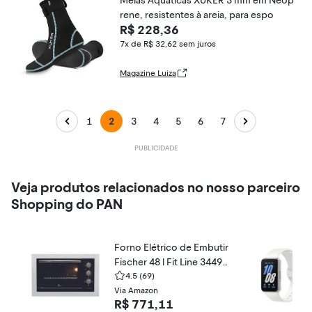
Meias Aquáticas XUKER 3 mm em Neop
rene, resistentes à areia, para espo
R$ 228,36
7x de R$ 32,62
sem juros
Magazine Luiza
1
2
3
4
5
6
7
Veja produtos relacionados no nosso parceiro
Shopping do PAN
Forno Elétrico de Embutir
Fischer 48 l Fit Line 34493
-9548
4.5
(69)
Via Amazon
R$ 771,11