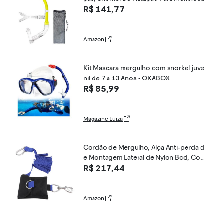
R$ 141,77
E Meninas, Snorkel Frontal Para Treinam
ento De Natação Para Crianças, Mergul
ho Com Snorkel Para Treinamento De N
adadores
Amazon
Kit Mascara mergulho com snorkel juve
nil de 7 a 13 Anos - OKABOX
R$ 85,99
Magazine Luiza
Cordão de Mergulho, Alça Anti-perda d
e Montagem Lateral de Nylon Bcd, Cor
R$ 217,44
da de Segurança Subaquática para Parc
eiro (Azul)
Amazon