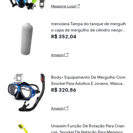
Magazine Luiza
menolana Tampa do tanque de mergulh
o capa de mergulho de cilindro neopre
R$ 352,04
ne profissional leve fácil de instalar ace
ssórios cobertura de proteção, Cinza
Amazon
Body+ Equipamento De Mergulho Com
Snorkel Para Adultos E Jovens, Máscara
R$ 320,86
De Mergulho Antiembaçante Para Miopi
a E Snorkel Seco De Silicone Para Merg
ulho Autônomo, Pesca Submarina E Me
rgulho Livre (Az
Amazon
Uniswim Função De Rotação Para Crian
ças, Snorkel De Natação Para Meninos