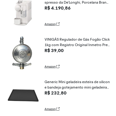
spresso da De'Longhi, Porcelana Branc
R$ 4.190,86
a
Amazon
VINIGÁS Regulador de Gás Fogão Click
1kg com Registro Original Inmetro Pret
R$ 39,00
o
Amazon
Generic Mini geladeira esteira de silicon
e bandeja gotejamento mini geladeira
R$ 232,80
gotejamento pan mini geladeira freezer
tapete para jardinagem interior cafeteir
a, PRETO
Amazon