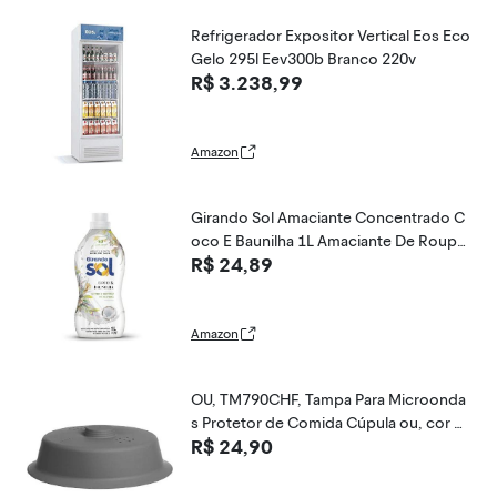
Refrigerador Expositor Vertical Eos Eco
Gelo 295l Eev300b Branco 220v
R$ 3.238,99
Amazon
Girando Sol Amaciante Concentrado C
oco E Baunilha 1L Amaciante De Roupa
R$ 24,89
s Concentrado Branco Nutre E Protege
Cada Fibra Rende 50 Lavagens
Amazon
OU, TM790CHF, Tampa Para Microonda
s Protetor de Comida Cúpula ou, cor C
R$ 24,90
humbo, Polipropileno