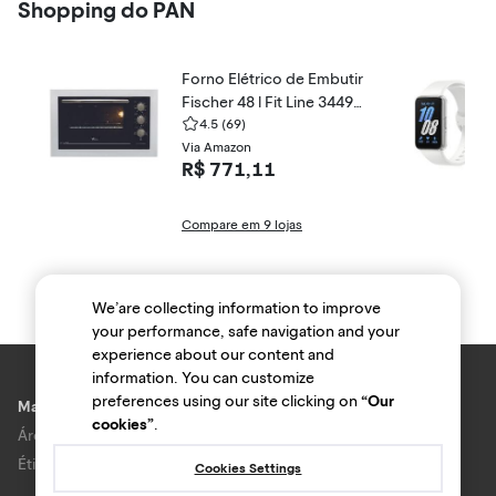
Shopping do PAN
Forno Elétrico de Embutir
Fischer 48 l Fit Line 34493
-9548
4.5
(69)
Via Amazon
R$ 771,11
Compare em 9 lojas
We’are collecting information to improve
your performance, safe navigation and your
experience about our content and
information. You can customize
preferences using our site clicking on
“Our
Marcas e lojas
cookies”
.
Área do anunciante
Ética e Integridade
Cookies Settings