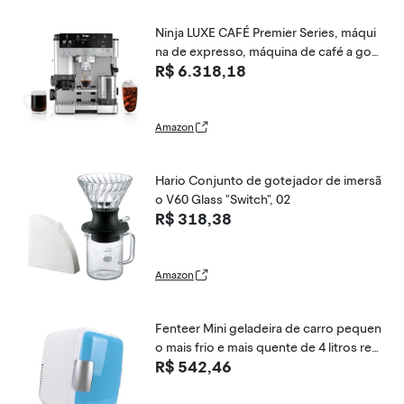
Ninja LUXE CAFÉ Premier Series, máqui
na de expresso, máquina de café a gota
R$ 6.318,18
s e cerveja rápida a frio, moinho integra
do, manuseio assistido, batedor mãos li
vres, para cappuccinos e lattes, laticíni
os
Amazon
Hario Conjunto de gotejador de imersã
o V60 Glass "Switch", 02
R$ 318,38
Amazon
Fenteer Mini geladeira de carro pequen
o mais frio e mais quente de 4 litros refr
R$ 542,46
igerador pessoal para escritório, Azul