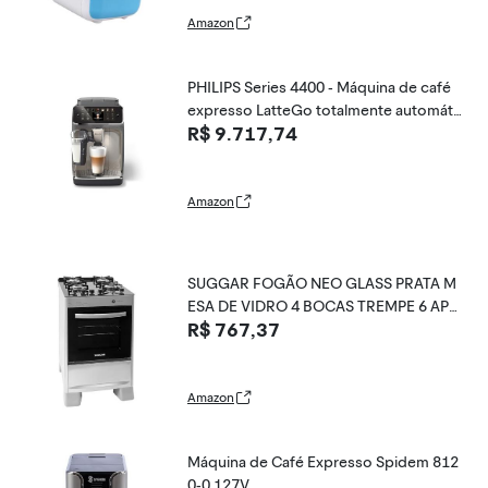
Amazon
PHILIPS Series 4400 - Máquina de café
expresso LatteGo totalmente automáti
R$ 9.717,74
ca, tecnologia SilentBrew, início rápido.
Café aromático de feijão recém-moído,
12 bebidas quentes e geladas, cromad
o
Amazon
SUGGAR FOGÃO NEO GLASS PRATA M
ESA DE VIDRO 4 BOCAS TREMPE 6 APO
R$ 767,37
IOS ACENDIMENTO AUTOMÁTICO FGV
NG410PRIX
Amazon
Máquina de Café Expresso Spidem 812
0-0 127V