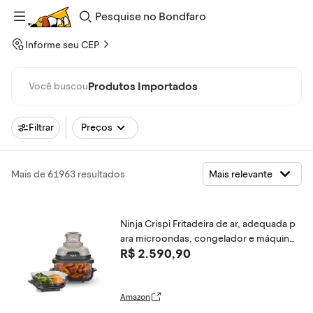
Pesquise
no
Bondfaro
Informe seu CEP
Produtos Importados
Você buscou
Filtrar
Preços
Mais de 61963 resultados
Ninja Crispi Fritadeira de ar, adequada p
ara microondas, congelador e máquina
R$ 2.590,90
de lavar louça, sistema de cozedura por
tátil de vidro não tóxico, recipientes de
vidro de 4 quartos e 6 chávenas com
Amazon