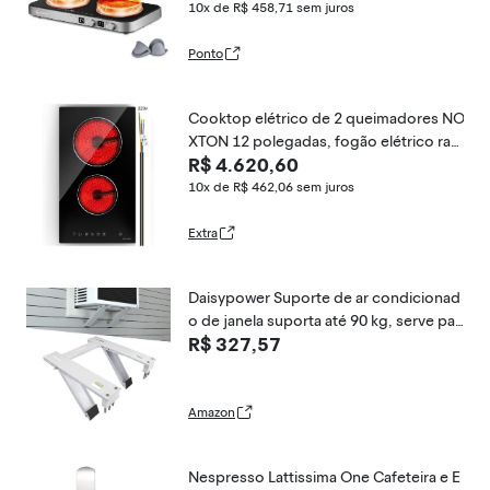
sor de Toque, 9 Níveis de
10x de R$ 458,71
sem juros
Ponto
Cooktop elétrico de 2 queimadores NO
XTON 12 polegadas, fogão elétrico radi
R$ 4.620,60
ante elétrico embutido com controle d
e toque do sensor, trava de
10x de R$ 462,06
sem juros
Extra
Daisypower Suporte de ar condicionad
o de janela suporta até 90 kg, serve par
R$ 327,57
a unidades CA de 5000 a 22000 BTU, es
trutura resistente de 2 braços
Amazon
Nespresso Lattissima One Cafeteira e E