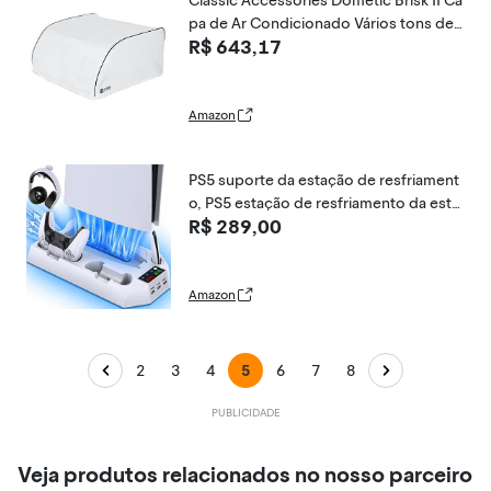
Classic Accessories Dometic Brisk II Ca
pa de Ar Condicionado Vários tons de
R$ 643,17
Branco
Amazon
PS5 suporte da estação de resfriament
o, PS5 estação de resfriamento da esta
R$ 289,00
ção de carregamento do controlador d
uplo para consoles PS5, acessórios PS
5, carregador do controlador, 3 hubs U
SB
Amazon
2
3
4
5
6
7
8
Veja produtos relacionados no nosso parceiro