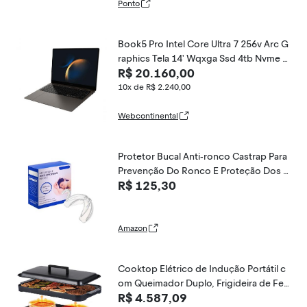
Ponto
Book5 Pro Intel Core Ultra 7 256v Arc G
raphics Tela 14' Wqxga Ssd 4tb Nvme R
R$ 20.160,00
am 16gb Samsung
10x de R$ 2.240,00
Webcontinental
Protetor Bucal Anti-ronco Castrap Para
Prevenção Do Ronco E Proteção Dos D
R$ 125,30
entes Alívio Respirável Da Proteção Do
Sono Dental, Boquilha Para Parar O Ron
co Para Moer Os Dentes
Amazon
Cooktop Elétrico de Indução Portátil c
om Queimador Duplo, Frigideira de Ferr
R$ 4.587,09
o Fundido Removível Antiaderente, Sen