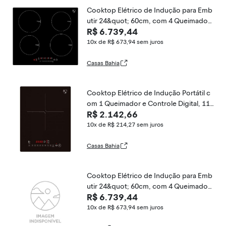
Cooktop Elétrico de Indução para Emb
utir 24&quot; 60cm, com 4 Queimador
R$ 6.739,44
es e Controle Digital, 220V 6000W, K&H
IN24 6004, Preto
10x de R$ 673,94
sem juros
Casas Bahia
Cooktop Elétrico de Indução Portátil c
om 1 Queimador e Controle Digital, 110
R$ 2.142,66
V 1800W, K & H, Preto
10x de R$ 214,27
sem juros
Casas Bahia
Cooktop Elétrico de Indução para Emb
utir 24&quot; 60cm, com 4 Queimador
R$ 6.739,44
es e Controle Digital, 220V 6000W, K&H
IN24 6004, Preto
10x de R$ 673,94
sem juros