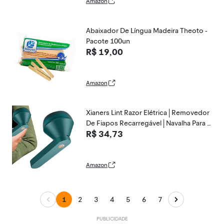
Amazon
Abaixador De Língua Madeira Theoto -
Pacote 100un
R$ 19,00
Amazon
Xianers Lint Razor Elétrica | Removedor
De Fiapos Recarregável | Navalha Para R
R$ 34,73
oupas | Sweater Shaver Para Remoção
De Bolinhas | Remoção De Pílulas De Pe
nugem Para Roupas, Móveis
Amazon
1
2
3
4
5
6
7