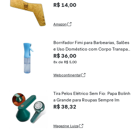
R$ 14,00
Amazon
Borrifador Fimi para Barbearias, Salões
e Uso Doméstico com Corpo Transpar
R$ 36,00
ente, Detalhe Azul e Gatilho Anatômico
Azul
8x de R$ 5,00
Webcontinental
Tira Pelos Elétrico Sem Fio: Papa Bolinh
a Grande para Roupas Sempre Im
R$ 38,32
Magazine Luiza