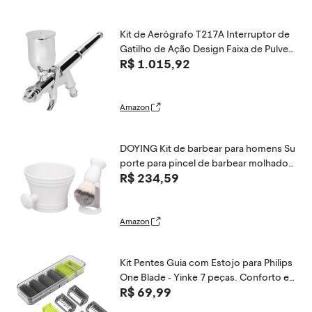
Kit de Aerógrafo T217A Interruptor de
Gatilho de Ação Design Faixa de Pulveri
R$ 1.015,92
zação Ajustável de Bico de 0,5 Mm Perf
eito para Obras de Arte Pintura de Desi
gn de Arte Corporal (T217)
Amazon
DOYING Kit de barbear para homens Su
porte para pincel de barbear molhado
R$ 234,59
Suporte de sabão Tigela Caneca Barba
escova de cabelo
Amazon
Kit Pentes Guia com Estojo para Philips
One Blade - Yinke 7 peças. Conforto e
R$ 69,99
Estabilidade ao se Barbear. Compatível
com QP2520/21, QP2530, QP2620, QP