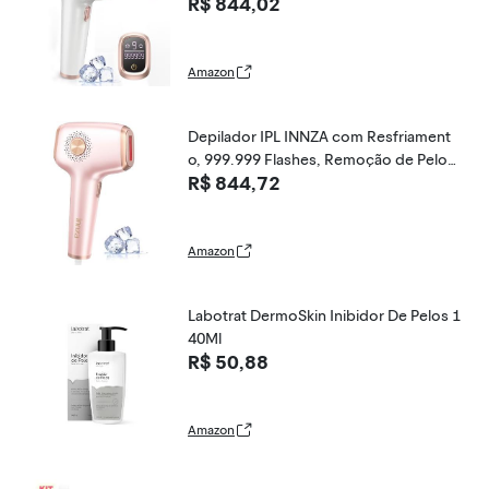
R$ 844,02
heres permanentes, 999.999 Flashes R
emovedor de pelos IPL indolor, disposi
tivo de remoção de pelos para axilas, p
ernas, braços (Ouro rosa - 2)
Amazon
Depilador IPL INNZA com Resfriament
o, 999.999 Flashes, Remoção de Pelos
R$ 844,72
Permanente, Cor Ouro Rosa
Amazon
Labotrat DermoSkin Inibidor De Pelos 1
40Ml
R$ 50,88
Amazon