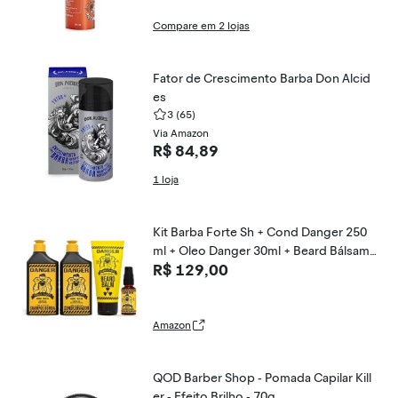
Compare em 2 lojas
Fator de Crescimento Barba Don Alcid
es
3
(65)
Via Amazon
R$ 84,89
1 loja
Kit Barba Forte Sh + Cond Danger 250
ml + Oleo Danger 30ml + Beard Bálsam
R$ 129,00
o 170g
Amazon
QOD Barber Shop - Pomada Capilar Kill
er - Efeito Brilho - 70g