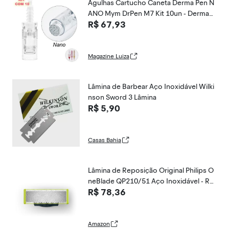
Agulhas Cartucho Caneta Derma Pen N
ANO Mym DrPen M7 Kit 10un - DermaP
R$ 67,93
e
Magazine Luiza
Lâmina de Barbear Aço Inoxidável Wilki
nson Sword 3 Lâmina
R$ 5,90
Casas Bahia
Lâmina de Reposição Original Philips O
neBlade QP210/51 Aço Inoxidável - Ras
R$ 78,36
pa, Apara e Contorna, compatível com
todos os Barbeadores Elétricos OneBla
de.
Amazon