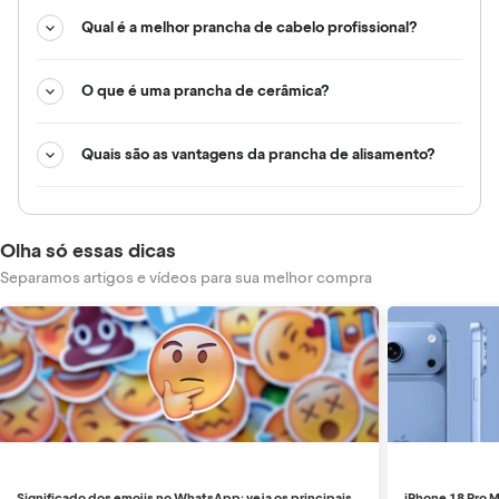
Qual é a melhor prancha de cabelo profissional?
O que é uma prancha de cerâmica?
Quais são as vantagens da prancha de alisamento?
Olha só essas dicas
Separamos artigos e vídeos para sua melhor compra
Significado dos emojis no WhatsApp: veja os principais
iPhone 18 Pro M