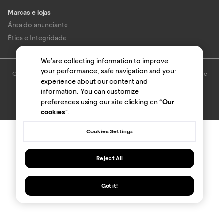
Marcas e lojas
Área do anunciante
Ética e Integridade
We’are collecting information to improve
your performance, safe navigation and your
O uso deste site está sujeito aos termos e condições do
Termo de Uso
e
experience about our content and
Política de privacidade
.
© Bondfaro. Todos os direitos reservados.
information. You can customize
preferences using our site clicking on
“Our
cookies”
.
Cookies Settings
Reject All
Got it!